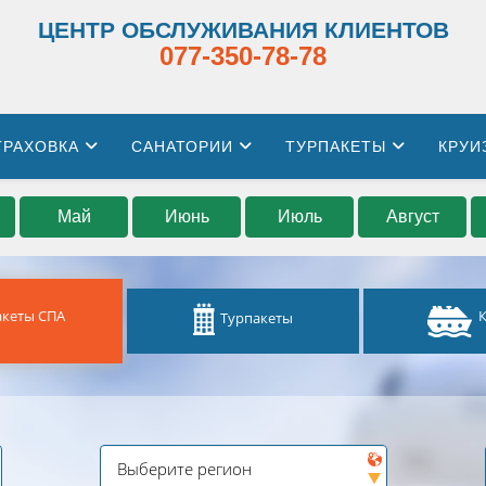
ЦЕНТР ОБСЛУЖИВАНИЯ КЛИЕНТОВ
077-350-78-78
ТРАХОВКА
САНАТОРИИ
ТУРПАКЕТЫ
КРУИ
Май
Июнь
Июль
Август
акеты СПА
Турпакеты