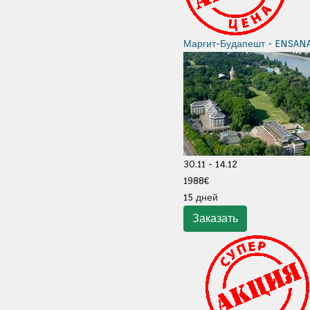
Маргит-Будапешт - ENSAN
30.11 - 14.12
1988€
15 дней