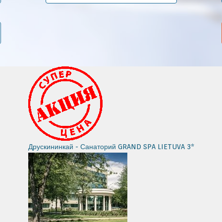
Друскининкай - Санаторий GRAND SPA LIETUVA 3*