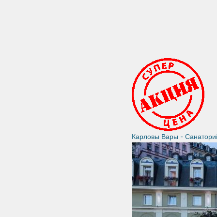
Карловы Вары - Санатор