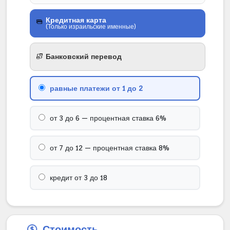
Кредитная карта
(Только израильские именные)
Банковский перевод
в долларах или евро, если цена заказа
равные платежи от 1 до 2
менее 6000 шек.
от 3 до 6 — процентная ставка 6%
в шекелях, если цена заказа менее 6000
шек.
от 7 до 12 — процентная ставка 8%
кредит от 3 до 18
Банковский перевод
Стоимость