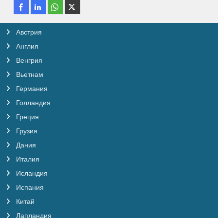
В стоимость тура включен ежедневный
завтрак, кроме тех случаев, когда группа
совершает внутренний ночной переезд
Австрия
на поезде или самолете. Если в
стоимость тура включены обеды или
Англия
ужины, это оговаривается специально в
описании тура. Меню фиксированное, а
Венгрия
за напитки и дополнительные блюда
Вьетнам
необходимо доплачивать.
Вегетарианская пища должна быть
Германия
заказана заранее. Кашрут не
Голландия
обеспечивается.
Греция
Перевозки
Грузия
Перевозка туристов и их багажа
Дания
осуществляется в специальных
туристических автобусах. Автобусы,
Италия
обслуживающие группы, как правило,
оборудованы кондиционером.
Исландия
Организаторы не несут ответственности
Испания
в том случае, если кондиционер не будет
максимально эффективен в особо
Китай
жаркую погоду. Обращаем ваше
внимание, что в Скандинавии и
Лапландия