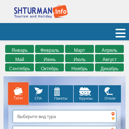
Январь
Февраль
Март
Апрель
Май
Июнь
Июль
Август
Сентябрь
Октябрь
Ноябрь
Декабрь
Туры
СПА
Круизы
Отели
Пакеты