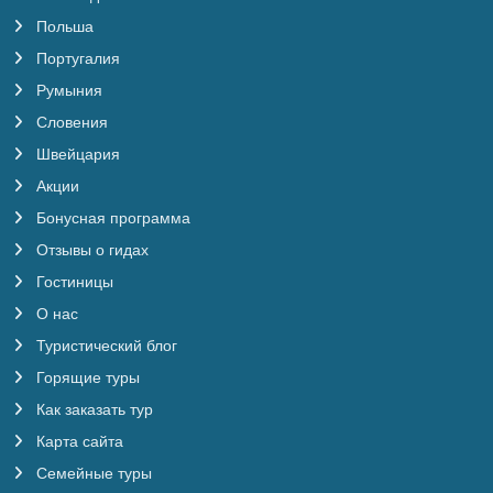
Ирландии автобусы оборудованы только
Польша
вентиляцией без кондиционирования
воздуха. Туристы, летящие отдельно от
Португалия
группы, должны самостоятельно
Румыния
добираться в гостиницу или к месту
встречи с группой и никакой
Словения
компенсации за неиспользованный
трансфер не получают.
Швейцария
Акции
Оплата входных билетов
Бонусная программа
Оплаченные входные билеты,
включенные в цену поездки,
Отзывы о гидах
перечислены в пункте "в стоимость
Гостиницы
включено", который находится в конце
каждого маршрута. В случае, если они не
О нас
упоминаются в данном пункте, их
Туристический блог
следует оплатить самостоятельно, даже
если посещаемые объекты значатся в
Горящие туры
описании маршрута.
Как заказать тур
В СТОИМОСТЬ ПОЕЗДКИ НЕ ВХОДИТ
Карта сайта
Документы и визы
Семейные туры