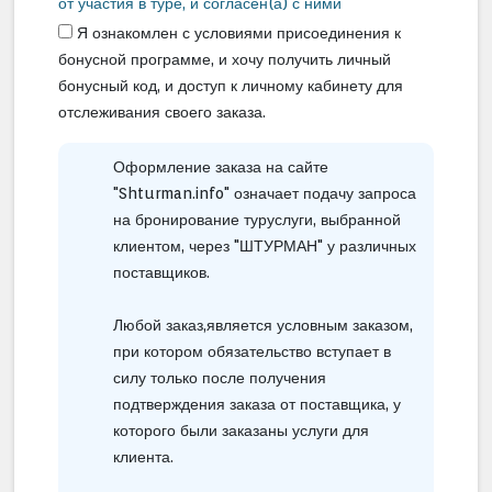
от участия в туре, и согласен(а) с ними
В СТОИМОСТЬ ПОЕЗДКИ ВХОДИТ
Я ознакомлен с условиями присоединения к
Полеты
бонусной программе, и хочу получить личный
На регулярных или чартерных рейсах
бонусный код, и доступ к личному кабинету для
авиакомпаний по групповым тарифам,
отслеживания своего заказа.
которые предусматривают
одновременный вылет и возврат всей
группы рейсом, указанном в билете. По
Оформление заказа на сайте
вашему желанию можно поменять время
"Shturman.info" означает подачу запроса
и дату вылета за дополнительную плату.
За выполнение маршрута и соблюдение
на бронирование туруслуги, выбранной
расписания полетов несут
клиентом, через "ШТУРМАН" у различных
ответственность авиакомпании, которые
поставщиков.
оставляют за собой право на внесение
изменений даже после получения
клиентом авиабилета.
Любой заказ,является условным заказом,
при котором обязательство вступает в
Гостиницы
силу только после получения
Во всех маршрутах предусмотрены
подтверждения заказа от поставщика, у
гостиницы туристического или
повышенного туристического класса.
которого были заказаны услуги для
Стандартным является поселение
клиента.
клиентов в двухместных номерах с
туалетом, ванной или душем. В случае