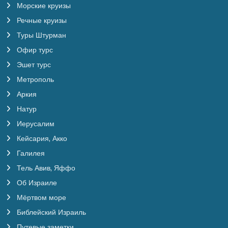
За получение заграничного паспорта или
Морские круизы
продление его срока действия
Речные круизы
ответственность несет сам клиент.
Туры Штурман
Дополнительные экскурсии и посещения,
не упомянутые в разделе "в стоимость
Офир турс
включено" и упоминаемые в программе
Эшет турс
в форме предложения или возможности,
либо вообще не упоминаемые в
Метрополь
программе, не включены в стоимость
тура. Они организуются руководителем
Аркия
группы за отдельную плату по
Натур
официальному тарифу, который
действует при условии участия не менее
Иерусалим
20 человек. Стоимость опций может быть
Кейсария, Акко
изменена без предварительного
уведомления, так как опции не являются
Галилея
обязательной частью программы и не
включены в стоимость тура. Верной
Тель Авив, Яффо
является только та цена, которая указана
Об Израиле
в списке опций, получаемой туристами от
компании "Эшет Турс" вместе с билетом
Мёртвом море
и другими сопроводительными
материалами.
Библейский Израиль
Путевые заметки