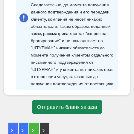
поселения вместе клиентов,
Следовательно, до момента получения
записавшихся поодиночке, жалобы на
данного подтверждения и его передачи
неподходящего соседа не принимаются.
клиенту, компания не несет никаких
По вашему желанию вы можете заказать
за дополнительную плату одноместный
обязательств. Таким образом, поданный
номер, который, как правило, меньше
заказ, рассматривается как "запрос на
двухместного. Если заказан номер на
бронирование" и не накладывает на
трех человек, возможны случаи, когда
гостиница добавит кровать (иногда
"ШТУРМАН" никаких обязательств до
раскладную) в стандартный
момента получения клиентом отдельного
двухместный номер. Получение номеров
письменного подтверждения от
и расселение клиентов осуществляет
гостиница, а не сопровождающий из
"ШТУРМАН" и у клиента нет никаких прав
Израиля. Заселение в гостиницу
в отношении услуг, заказанных до
начинается после 14.00, сдача номеров -
получения подтверждения от поставщика.
до 10.00. Список гостиниц
предоставляется туристам до вылета из
Израиля, но организаторы оставляют за
собой право заменять гостиницы во
время поездки, не снижая их класса. В
этом случае фирма не обязана сообщать
об этом родственникам туристов.
Питание