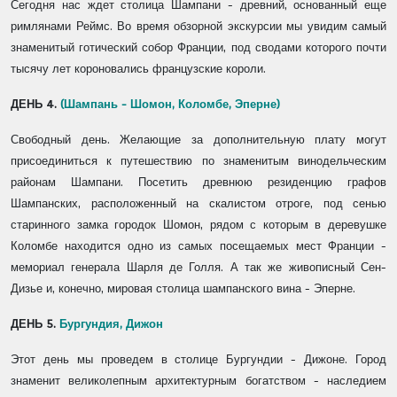
Сегодня нас ждет столица Шампани - древний, основанный еще
римлянами Реймс. Во время обзорной экскурсии мы увидим самый
знаменитый готический собор Франции, под сводами которого почти
тысячу лет короновались французские короли.
ДЕНЬ 4.
(Шампань - Шомон, Коломбе, Эперне)
Свободный день. Желающие за дополнительную плату могут
присоединиться к путешествию по знаменитым винодельческим
районам Шампани. Посетить древнюю резиденцию графов
Шампанских, расположенный на скалистом отроге, под сенью
старинного замка городок Шомон, рядом с которым в деревушке
Коломбе находится одно из самых посещаемых мест Франции -
мемориал генерала Шарля де Голля. А так же живописный Сен-
Дизье и, конечно, мировая столица шампанского вина - Эперне.
ДЕНЬ 5.
Бу
ргундия, Дижон
Этот день мы проведем в столице Бургундии - Дижоне. Город
знаменит великолепным архитектурным богатством - наследием