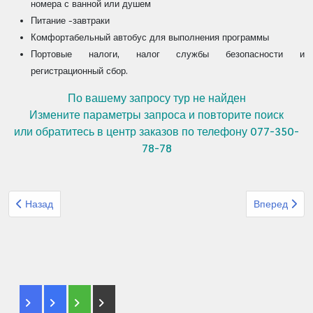
номера с ванной или душем
Питание -завтраки
Комфортабельный автобус для выполнения программы
Портовые налоги, налог службы безопасности и
регистрационный сбор.
По вашему запросу тур не найден
Измените параметры запроса и повторите поиск
или обратитесь в центр заказов по телефону 077-350-
78-78
Предыдущий: Организованный тур из Израиля Натур Франция 
Следующий: 
Назад
Вперед