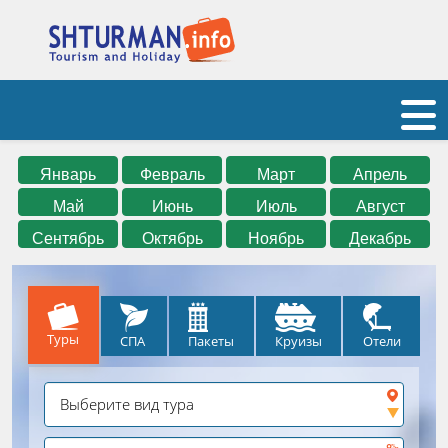
Январь
Февраль
Март
Апрель
Май
Июнь
Июль
Август
Сентябрь
Октябрь
Ноябрь
Декабрь
Туры
СПА
Круизы
Отели
Пакеты