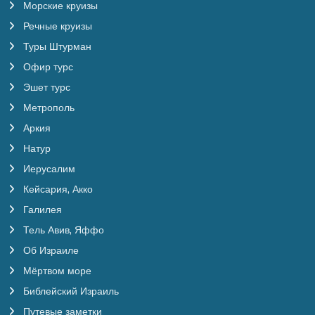
Морские круизы
Речные круизы
Туры Штурман
Офир турс
Эшет турс
Метрополь
Аркия
Натур
Иерусалим
Кейсария, Акко
Галилея
Тель Авив, Яффо
Об Израиле
Мёртвом море
Библейский Израиль
Путевые заметки