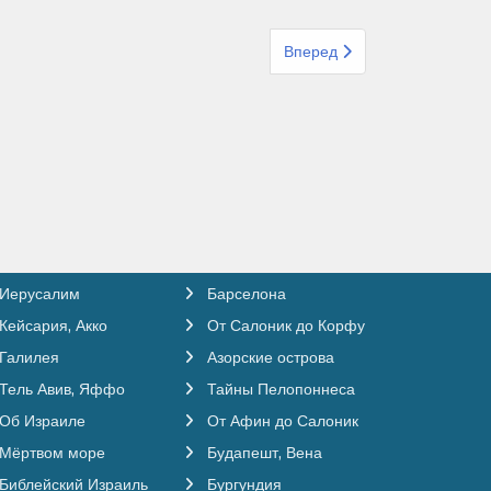
Следующий: Организованный
Вперед
Иерусалим
Барселона
Кейсария, Акко
От Салоник до Корфу
Галилея
Азорские острова
Тель Авив, Яффо
Тайны Пелопоннеса
Об Израиле
От Афин до Салоник
Мёртвом море
Будапешт, Вена
Библейский Израиль
Бургундия