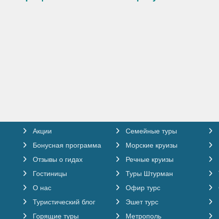
Акции
Семейные туры
Бонусная программа
Морские круизы
Отзывы о гидах
Речные круизы
Гостиницы
Туры Штурман
О нас
Офир турс
Туристический блог
Эшет турс
Горящие туры
Метрополь