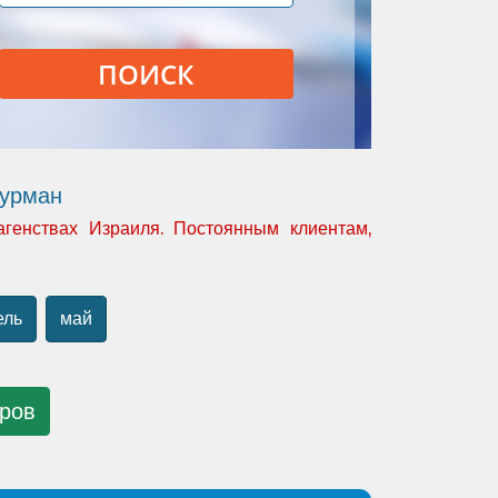
ПОИСК
турман
агенствах Израиля. Постоянным клиентам,
ель
май
уров