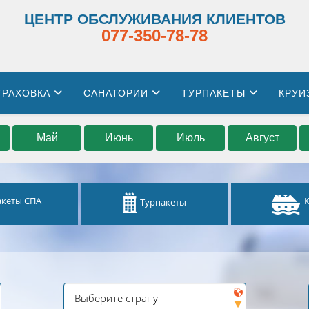
ЦЕНТР ОБСЛУЖИВАНИЯ КЛИЕНТОВ
077-350-78-78
ТРАХОВКА
САНАТОРИИ
ТУРПАКЕТЫ
КРУИ
Май
Июнь
Июль
Август
акеты СПА
Турпакеты