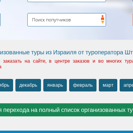
изованные туры из Израиля от туроператора Ш
аказать на сайте, в центре заказов и во многих тур
а
ябрь
декабрь
январь
февраль
март
апр
 перехода на полный список организованных т