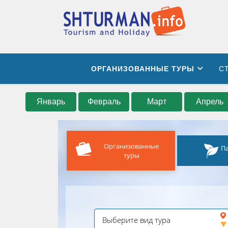
ОРГАНИЗОВАННЫЕ ТУРЫ
С
Январь
Февраль
Март
Апрель
Организованные
П
туры