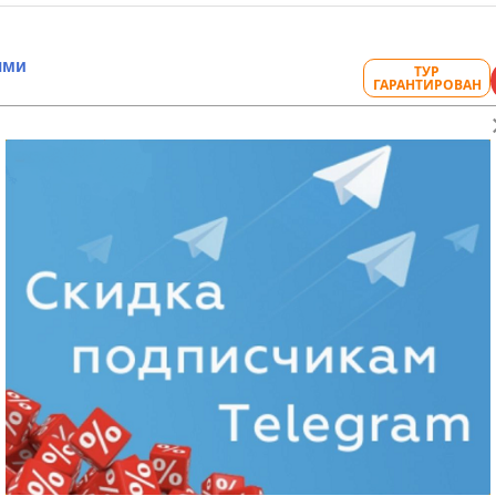
ями
ТУР
ГАРАНТИРОВАН
й
ций
ТУР
ГАРАНТИРОВАН
й
и группа, с опциями
ТУР
ГАРАНТИРОВАН
й