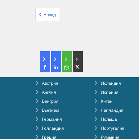
Предыдущий: Организованные туры из Израиля
Назад
Австрия
Исландия
Англия
Испания
Венгрия
Китай
Вьетнам
Лапландия
Германия
Польша
Голландия
Португалия
Греция
Румыния