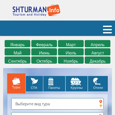
Январь
Февраль
Март
Апрель
Май
Июнь
Июль
Август
Сентябрь
Октябрь
Ноябрь
Декабрь
Туры
СПА
Круизы
Отели
Пакеты