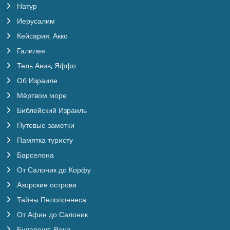
Натур
Иерусалим
Кейсария, Акко
Галилея
Тель Авив, Яффо
Об Израиле
Мёртвом море
Библейский Израиль
Путевые заметки
Памятка туристу
Барселона
От Салоник до Корфу
Азорские острова
Тайны Пелопоннеса
От Афин до Салоник
Будапешт, Вена