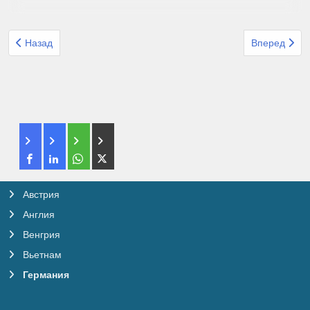
Предыдущий: Туры в Венгрию
Следующий: 
Назад
Вперед
Австрия
Англия
Венгрия
Вьетнам
Германия