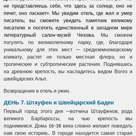
не представляешь себе, что здесь за солнце, оно не
печет, оно ласкает». Мы увидим отель, где жил и умер
писатель; вы сможете увидеть памятник великому
писателю и посетить единственный в западном мире
литературный салон-музей Чехова.
Мы сможем
погулять по великолепному парку, где, благодаря
уникальному для этих мест — средиземноморскому
климату, растет не только местная флора, но и
тропические и субтропические растения. Поднявшись
на древнюю крепость, вы насладитесь видом Вогез и
швейцарских Альп.
Возвращение в отель и ужин.
ДЕНЬ 7. Штауфен и Швейцарский Баден
Первый город этого дня —
вотчина Штауфенов, рода
великого Барбароссы, на чью крепость мы
поднимемся.
Дома 16-18 века словно желают поведать
нам свою историю...
В городе находится самая старая