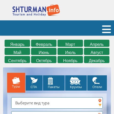
Январь
Февраль
Март
Апрель
Май
Июнь
Июль
Август
Сентябрь
Октябрь
Ноябрь
Декабрь
Туры
СПА
Круизы
Отели
Пакеты