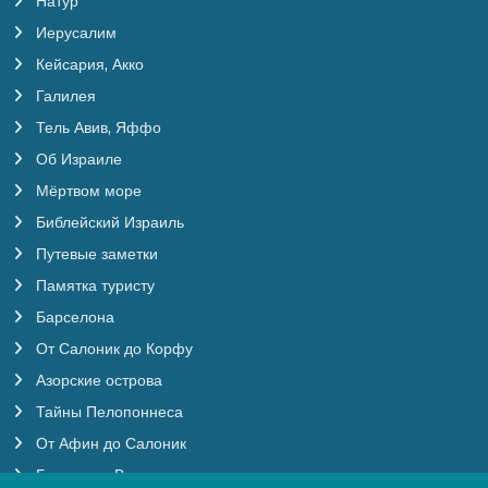
Натур
Иерусалим
Кейсария, Акко
Галилея
Тель Авив, Яффо
Об Израиле
Мёртвом море
Библейский Израиль
Путевые заметки
Памятка туристу
Барселона
От Салоник до Корфу
Азорские острова
Тайны Пелопоннеса
От Афин до Салоник
Будапешт, Вена