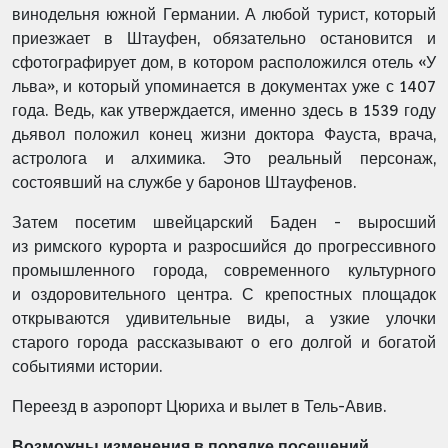
винодельня южной Германии.
А любой турист, который
приезжает в Штауфен, обязательно остановится и
сфотографирует дом, в котором расположился отель «У
льва», и который упоминается в документах уже с 1407
года. Ведь, как утверждается, именно здесь в 1539 году
дьявол положил конец жизни доктора Фауста, врача,
астролога и алхимика. Это реальный персонаж,
состоявший на службе у баронов Штауфенов.
Затем посетим швейцарский
Баден
- выросший
из римского курорта и разросшийся до прогрессивного
промышленного города, современного культурного
и оздоровительного центра. С крепостных площадок
открываются удивительные виды, а узкие улочки
старого города рассказывают о его долгой и богатой
событиями истории.
Переезд в аэропорт Цюриха и вылет в Тель-Авив.
Возможны изменения в порядке посещений.