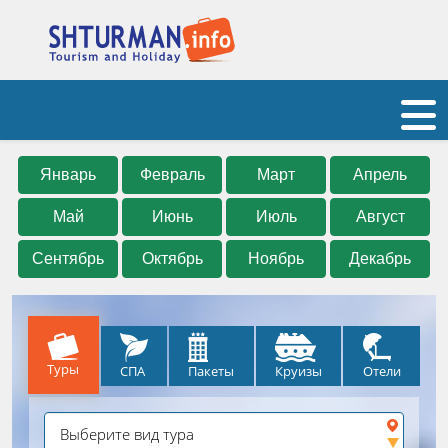
Январь
Февраль
Март
Апрель
Май
Июнь
Июль
Август
Сентябрь
Октябрь
Ноябрь
Декабрь
Туры
СПА
Круизы
Отели
Пакеты