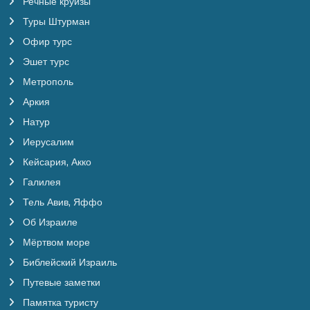
Речные круизы
Туры Штурман
Офир турс
Эшет турс
Метрополь
Аркия
Натур
Иерусалим
Кейсария, Акко
Галилея
Тель Авив, Яффо
Об Израиле
Мёртвом море
Библейский Израиль
Путевые заметки
Памятка туристу