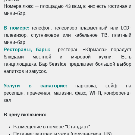
Номера люкс — площадью 43 кв.м, в них есть гостиная и
мини-бар.
В номере:
телефон,
телевизор
плазменный или LCD-
телевизор,
спутниковое или кабельное ТВ,
платный
мини-бар
Рестораны, бары:
р
есторан «Юрмала» порадует
блюдами местной и мировой кухни. Есть
танцплощадка.
Бар Seaside предлагает большой выбор
напитков и закусок.
Услуги в санаторие:
парковка,
сейф на
ресепшн,
прачечная,
магазин,
факс,
Wi-Fi,
конференц-
зал
В цену включено:
Размещение в номере "Стандарт"
Питание: завтрак и ужин (полупансион, HB)