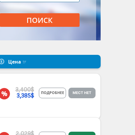
ПОИСК
Цена
3,400$
%
ПОДРОБНЕЕ
МЕСТ НЕТ
3,385$
2,029$