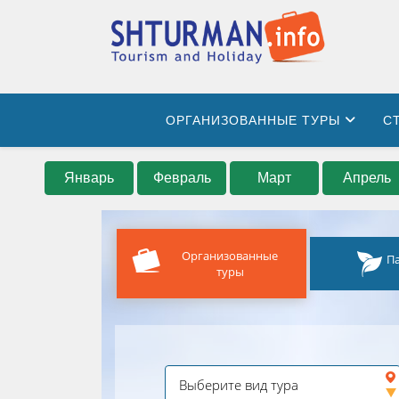
ОРГАНИЗОВАННЫЕ ТУРЫ
С
Январь
Февраль
Март
Апрель
Организованные
П
туры