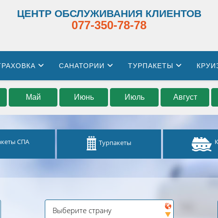
ЦЕНТР ОБСЛУЖИВАНИЯ КЛИЕНТОВ
077-350-78-78
ТРАХОВКА
САНАТОРИИ
ТУРПАКЕТЫ
КРУИ
Май
Июнь
Июль
Август
акеты СПА
Турпакеты