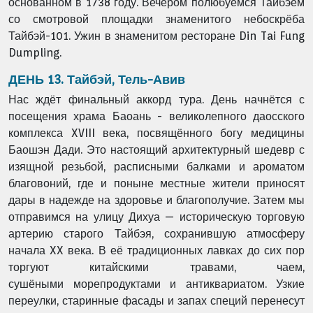
основанном в 1738 году.
Вечером полюбуемся Тайбэем
со смотровой площадки знаменитого небоскрёба
Тайбэй-
101. Ужин в знаменитом ресторане Din Tai Fung
Dumpling.
ДЕНЬ 13. Тайбэй, Тель-Авив
Нас ждёт финальный аккорд тура. День начнётся с
посещения храма Баоань -
великолепного даосского
комплекса XVIII века, посвящённого богу медицины
Баошэн
Дади. Это настоящий архитектурный шедевр с
изящной резьбой, расписными балками и
ароматом
благовоний, где и поныне местные жители приносят
дары в надежде на
здоровье и благополучие. Затем мы
отправимся на улицу Дихуа — историческую
торговую
артерию старого Тайбэя, сохранившую атмосферу
начала XX века. В её
традиционных лавках до сих пор
торгуют китайскими травами, чаем,
сушёными
морепродуктами и антиквариатом. Узкие
переулки, старинные фасады и запах специй
перенесут