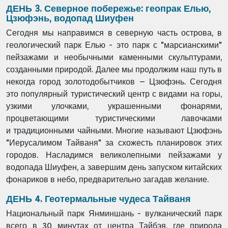
ДЕНЬ 3. Северное побережье: геопрак Елью,
Цзюфэнь, водопад Шиуфен
Сегодня мы направимся в северную часть острова, в
геологический парк Елью - это
парк с "марсианскими"
пейзажами и необычными каменными скульптурами,
созданными
природой. Далее мы продолжим наш путь в
некогда город золотодобытчиков –
Цзюфэнь. Сегодня
это популярный туристический центр с видами на горы,
узкими
улочками, украшенными фонарями,
процветающими туристическими лавочками
и
традиционными чайными. Многие называют Цзюфэнь
"Иерусалимом Тайваня" за
схожесть планировок этих
городов. Насладимся великолепными пейзажами у
водопада
Шиуфен, а завершим день запуском китайских
фонариков в небо, предварительно
загадав желание.
ДЕНЬ 4. Геотермальные чудеса Тайваня
Национальный парк Янминшань - вулканический парк
всего в 30 минутах от центра
Тайбэя, где природа