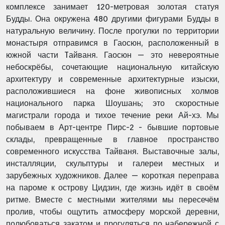
комплексе занимает 120-метровая золотая статуя
Будды. Она окружена 480 другими фигурами Будды в
натуральную величину. После прогулки по территории
монастыря отправимся в Гаосюн, расположенный в
южной части Tайваня. Гаосюн — это невероятные
небоскрёбы, сочетающие национальную китайскую
архитектуру и современные архитектурные изыски,
расположившиеся на фоне живописных холмов
национального парка Шоушань; это скоростные
магистрали города и тихое течение реки Ай-хэ. Мы
побываем в Арт-центре Пирс-2 - бывшие портовые
склады, превращенные в главное пространство
современного искусства Тайваня. Выставочные залы,
инсталляции, скульптуры и галереи местных и
зарубежных художников. Далее — короткая переправа
на пароме к острову Цидзин, где жизнь идёт в своём
ритме. Вместе с местными жителями мы пересечём
пролив, чтобы ощутить атмосферу морской деревни,
полюбоваться закатом и прогуляться по набережной с