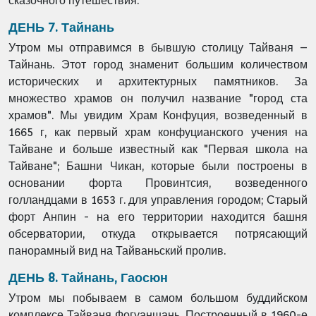
сказочного путешествия.
ДЕНЬ 7. Тайнань
Утром мы отправимся в бывшую столицу Тайваня –
Тайнань. Этот город знаменит большим количеством
исторических и архитектурных памятников. За
множество храмов он получил название "город ста
храмов". Мы увидим Храм Конфуция, возведенный в
1665 г, как первый храм конфуцианского учения на
Тайване и больше известный как "Первая школа на
Тайване"; Башни Чикан, которые были построены в
основании форта Провинтсия, возведенного
голландцами в 1653 г. для управления городом; Старый
форт Анпин - на его территории находится башня
обсерватории, откуда открывается потрясающий
панорамный вид на Тайваньский пролив.
ДЕНЬ 8. Тайнань, Гаосюн
Утром мы побываем в самом большом буддийском
комплексе Тайваня Фогуаншань. Построенный в 1960-е