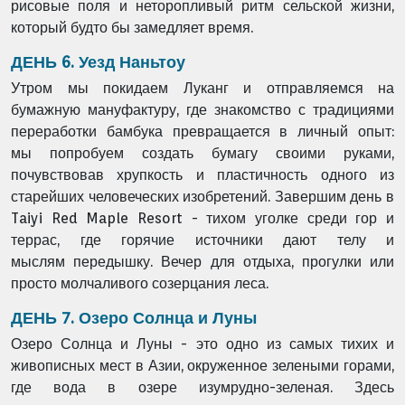
рисовые поля и
неторопливый ритм сельской жизни,
который будто бы замедляет время.
ДЕНЬ 6. Уезд Наньтоу
Утром мы покидаем Луканг и отправляемся на
бумажную мануфактуру, где
знакомство с традициями
переработки бамбука превращается в личный опыт:
мы
попробуем создать бумагу своими руками,
почувствовав хрупкость и пластичность
одного из
старейших человеческих изобретений. Завершим день в
Taiyi Red Maple Resort
- тихом уголке среди гор и
террас, где горячие источники дают телу и
мыслям
передышку. Вечер для отдыха, прогулки или
просто молчаливого созерцания леса.
ДЕНЬ 7. Озеро Солнца и Луны
Озеро Солнца и Луны - это одно из самых тихих и
живописных мест в Азии,
окруженное зелеными горами,
где вода в озере изумрудно-зеленая. Здесь