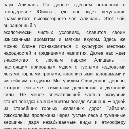
парк Алишань. По дороге сделаем остановку в
этнодеревне Юйюпас, где
нас ждёт дегустация
знаменитого высокогорного чая Алишань. Этот чай,
выращенный в
экологически чистых условиях, славится своим
изысканным ароматом и мягким вкусом. Здесь же
можно ближе познакомиться с культурой местных
народностей и традициями
чаепития. Далее нас ждет
знакомство с лесным парком Алишань —
настоящим
природным чудом с густыми кедровыми
лесами, горными тропами, живописными
панорамами и
чистейшим воздухом. Мы увидим Священное дерево,
которое считается
символом долголетия и духовной
силы. Не менее впечатляющей частью экскурсии
станет
поездка на знаменитом поезде Алишань — одной
из старейших горных железных дорог
Тайваня.
Узкоколейка проложена через густые леса и туманные
вершины, даря
незабываемые виды и атмосферу