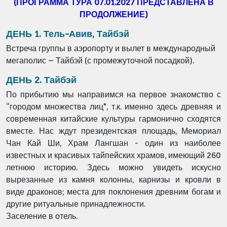
(ПРОГРАММА ТУРА 07.01.2027 ПРЕДСТАВЛЕНА В
ПРОДОЛЖЕНИЕ)
ДЕНЬ 1. Тель-Авив, Тайбэй
Встреча группы в аэропорту и вылет в международный
мегаполис – Тайбэй (с промежуточной посадкой).
ДЕНЬ 2. Тайбэй
По прибытию мы направимся на первое знакомство с
“городом множества лиц", т.к.
именно здесь древняя и
современная китайские культуры гармонично сходятся
вместе.
Нас ждут президентская площадь, Мемориал
Чан Кай Ши, Храм Лангшан - один из
наиболее
известных и красивых тайпейских храмов, имеющий 260
летнюю историю.
Здесь можно увидеть искусно
вырезанные из камня колонны, карнизы и кровли в
виде
драконов; места для поклонения древним богам и
другие ритуальные принадлежности.
Заселение в отель.