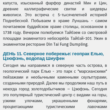
капуста, изысканный
фарфор династий Мин и Цин,
древние каллиграфические свитки и шедевры
живописи.
Это встреча с 5-тысячелетней историей
Поднебесной. Побываем в храме Луншань -
самом
почитаемом буддийском храме столицы, основанном в
1738 году.
Вечером полюбуемся Тайбэем со смотровой
площадки знаменитого небоскрёба Тайбэй-
101. Ужин в
знаменитом ресторане Din Tai Fung Dumpling.
ДЕНЬ 11. Северное побережье: геопрак Елью,
Цзюфэнь, водопад Шиуфен
Сегодня мы направимся в северную часть острова, в
геологический парк Елью - это
парк с "марсианскими"
пейзажами и необычными каменными скульптурами,
созданными
природой. Далее мы продолжим наш путь в
некогда город золотодобытчиков –
Цзюфэнь. Сегодня
это популярный туристический центр с видами на горы,
узкими
улочками, украшенными фонарями,
процветающими туристическими лавочками