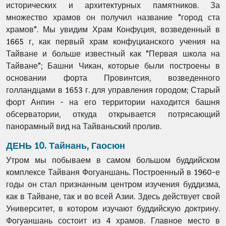
исторических и архитектурных памятников. За
множество храмов он получил название "город ста
храмов". Мы увидим Храм Конфуция, возведенный в
1665 г, как первый храм конфуцианского учения на
Тайване и больше известный как "Первая школа на
Тайване"; Башни Чикан, которые были построены в
основании форта Провинтсия, возведенного
голландцами в 1653 г. для управления городом; Старый
форт Анпин - на его территории находится башня
обсерватории, откуда открывается потрясающий
панорамный вид на Тайваньский пролив.
ДЕНЬ 10. Тайнань, Гаосюн
Утром мы побываем в самом большом буддийском
комплексе Тайваня Фогуаншань. Построенный в 1960-е
годы он стал признанным центром изучения буддизма,
как в Тайване, так и во всей Азии. Здесь действует свой
Университет, в котором изучают буддийскую доктрину.
Фогуаншань состоит из 4 храмов. Главное место в