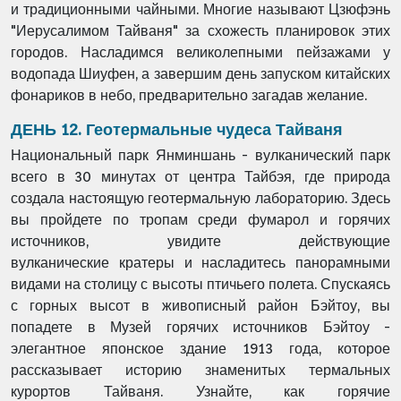
и
традиционными чайными. Многие называют Цзюфэнь
"Иерусалимом Тайваня" за
схожесть планировок этих
городов. Насладимся великолепными пейзажами у
водопада
Шиуфен, а завершим день запуском китайских
фонариков в небо, предварительно
загадав желание.
ДЕНЬ 12. Геотермальные чудеса Тайваня
Национальный парк Янминшань - вулканический парк
всего в 30 минутах от центра
Тайбэя, где природа
создала настоящую геотермальную лабораторию. Здесь
вы пройдете
по тропам среди фумарол и горячих
источников, увидите действующие
вулканические
кратеры и насладитесь панорамными
видами на столицу с высоты птичьего полета.
Спускаясь
с горных высот в живописный район Бэйтоу, вы
попадете в Музей горячих
источников Бэйтоу -
элегантное японское здание 1913 года, которое
рассказывает
историю знаменитых термальных
курортов Тайваня. Узнайте, как горячие