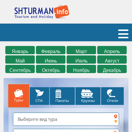
Январь
Февраль
Март
Апрель
Май
Июнь
Июль
Август
Сентябрь
Октябрь
Ноябрь
Декабрь
Туры
СПА
Круизы
Отели
Пакеты