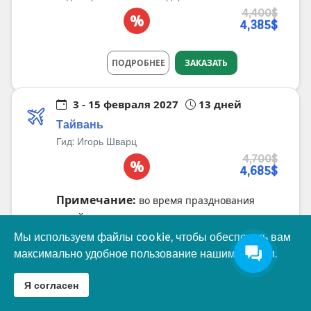
4,400$
%
4,385$
ПОДРОБНЕЕ
ЗАКАЗАТЬ
3 - 15 февраля 2027
13 дней
Тайвань
Гид:
Игорь Шварц
4,700$
%
4,685$
Примечание:
во время празднования
китайского нового года
Мы используем файлы cookie, чтобы обеспечить вам
Мы используем файлы cookie, чтобы обеспечить вам
♿
ПОДРОБНЕЕ
ЗАКАЗАТЬ
максимально удобное пользование нашим сайтом.
максимально удобное пользование нашим сайтом.
Я согласен
Я согласен