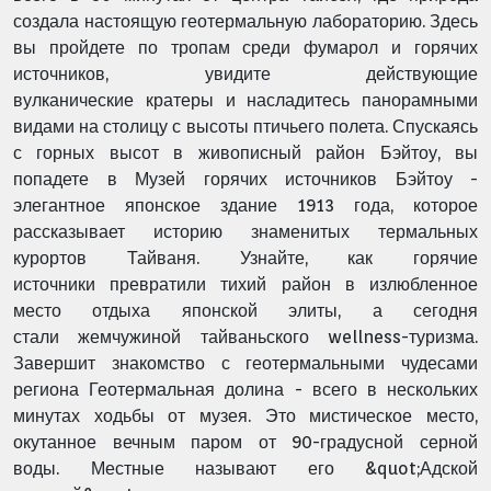
создала настоящую геотермальную лабораторию. Здесь
вы пройдете
по тропам среди фумарол и горячих
источников, увидите действующие
вулканические
кратеры и насладитесь панорамными
видами на столицу с высоты птичьего полета.
Спускаясь
с горных высот в живописный район Бэйтоу, вы
попадете в Музей горячих
источников Бэйтоу -
элегантное японское здание 1913 года, которое
рассказывает
историю знаменитых термальных
курортов Тайваня. Узнайте, как горячие
источники
превратили тихий район в излюбленное
место отдыха японской элиты, а сегодня
стали
жемчужиной тайваньского wellness-туризма.
Завершит знакомство с геотермальными
чудесами
региона Геотермальная долина - всего в нескольких
минутах ходьбы от
музея. Это мистическое место,
окутанное вечным паром от 90-градусной серной
воды.
Местные называют его &quot;Адской