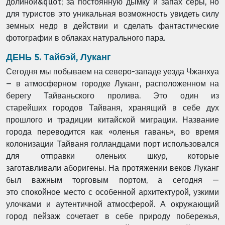
долиной&quot; за постоянную дымку и запах серы, но
для
туристов это уникальная возможность увидеть силу
земных недр в действии и сделать
фантастические
фотографии в облаках натурального пара.
ДЕНЬ 5. Тайбэй, Луканг
Сегодня мы побываем на северо-западе уезда Чжанхуа
– в атмосферном городке
Луканг, расположенном на
берегу Тайваньского пролива. Это один из
старейших
городов Тайваня, хранящий в себе дух
прошлого и традиции китайской миграции.
Название
города переводится как «оленья гавань», во время
колонизации Тайваня
голландцами порт использовался
для отправки оленьих шкур, которые
заготавливали
аборигены. На протяжении веков Луканг
был важным торговым портом, а сегодня —
это
спокойное место с особенной архитектурой, узкими
улочками и аутентичной атмосферой.
А окружающий
город пейзаж сочетает в себе природу побережья,