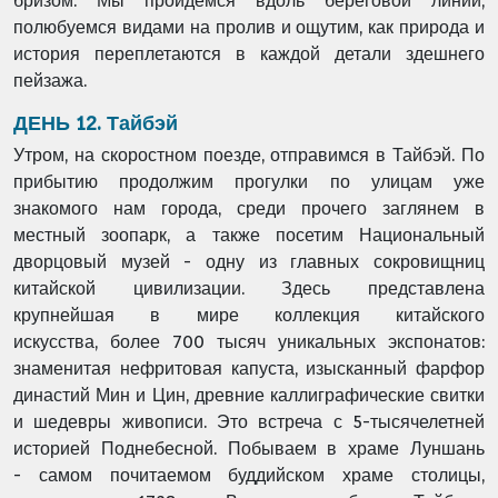
бризом. Мы пройдёмся вдоль береговой
линии,
полюбуемся видами на пролив и ощутим, как природа и
история переплетаются в
каждой детали здешнего
пейзажа.
ДЕНЬ 12. Тайбэй
Утром, на скоростном поезде, отправимся в Тайбэй. По
прибытию продолжим прогулки по
улицам уже
знакомого нам города, среди прочего заглянем в
местный зоопарк, а также
посетим Национальный
дворцовый музей - одну из главных сокровищниц
китайской
цивилизации. Здесь представлена
крупнейшая в мире коллекция китайского
искусства,
более 700 тысяч уникальных экспонатов:
знаменитая нефритовая капуста, изысканный
фарфор
династий Мин и Цин, древние каллиграфические свитки
и шедевры живописи.
Это встреча с 5-тысячелетней
историей Поднебесной. Побываем в храме Луншань
-
самом почитаемом буддийском храме столицы,