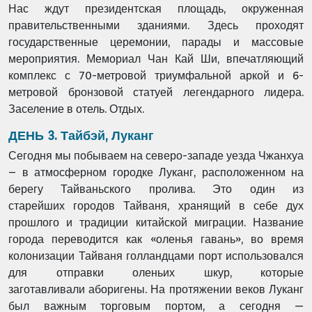
Нас ждут президентская площадь, окруженная
правительственными зданиями. Здесь
проходят
государственные церемонии, парады и массовые
мероприятия. Мемориал Чан
Кай Ши, впечатляющий
комплекс с 70-метровой триумфальной аркой и 6-
метровой
бронзовой статуей легендарного лидера.
Заселение в отель. Отдых.
ДЕНЬ 3. Тайбэй, Луканг
Сегодня мы побываем на северо-западе уезда Чжанхуа
– в атмосферном городке
Луканг, расположенном на
берегу Тайваньского пролива. Это один из
старейших
городов Тайваня, хранящий в себе дух
прошлого и традиции китайской миграции.
Название
города переводится как «оленья гавань», во время
колонизации Тайваня
голландцами порт использовался
для отправки оленьих шкур, которые
заготавливали
аборигены. На протяжении веков Луканг
был важным торговым портом, а сегодня —