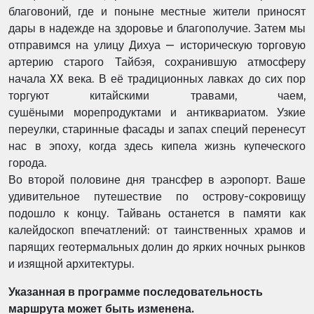
благовоний, где и поныне местные жители приносят
дары в надежде на
здоровье и благополучие. Затем мы
отправимся на улицу Дихуа — историческую
торговую
артерию старого Тайбэя, сохранившую атмосферу
начала XX века. В её
традиционных лавках до сих пор
торгуют китайскими травами, чаем,
сушёными
морепродуктами и антиквариатом. Узкие
переулки, старинные фасады и запах специй
перенесут
нас в эпоху, когда здесь кипела жизнь купеческого
города.
Во второй половине дня трансфер в аэропорт. Ваше
удивительное путешествие по
острову-сокровищу
подошло к концу. Тайвань останется в памяти как
калейдоскоп
впечатлений: от таинственных храмов и
парящих геотермальных долин до ярких ночных
рынков
и изящной архитектуры.
Указанная в программе последовательность
маршрута может быть изменена.