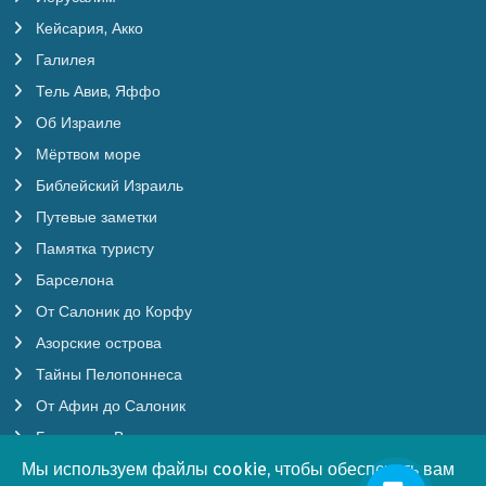
Кейсария, Акко
Галилея
Тель Авив, Яффо
Об Израиле
Мёртвом море
Библейский Израиль
Путевые заметки
Памятка туристу
Барселона
От Салоник до Корфу
Азорские острова
Тайны Пелопоннеса
От Афин до Салоник
Будапешт, Вена
Мы используем файлы cookie, чтобы обеспечить вам
Мы используем файлы cookie, чтобы обеспечить вам
Бургундия