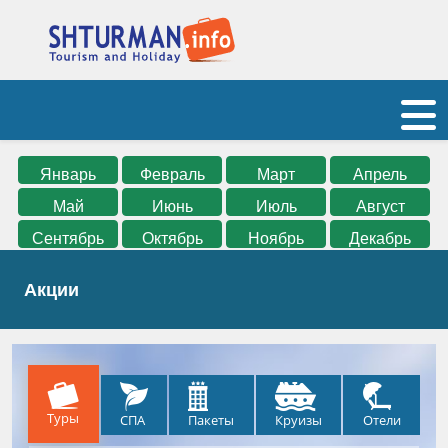
Январь
Февраль
Март
Апрель
Май
Июнь
Июль
Август
Сентябрь
Октябрь
Ноябрь
Декабрь
Акции
Туры
СПА
Круизы
Отели
Пакеты