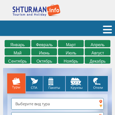
Январь
Февраль
Март
Апрель
Май
Июнь
Июль
Август
Сентябрь
Октябрь
Ноябрь
Декабрь
Туры
СПА
Круизы
Отели
Пакеты