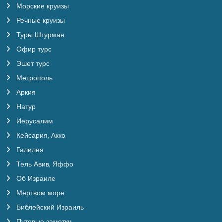
Морские круизы
Речные круизы
Туры Штурман
Офир турс
Эшет турс
Метрополь
Аркия
Натур
Иерусалим
Кейсария, Акко
Галилея
Тель Авив, Яффо
Об Израиле
Мёртвом море
Библейский Израиль
Путевые заметки