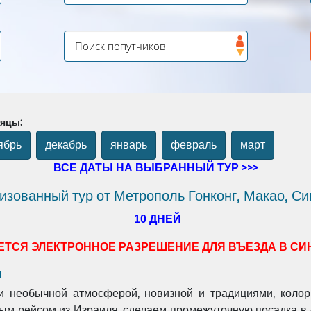
сяцы:
ябрь
декабрь
январь
февраль
март
ВСЕ ДАТЫ НА ВЫБРАННЫЙ ТУР >>>
изованный тур от Метрополь Гонконг, Макао, Си
10 ДНЕЙ
ЕТСЯ ЭЛЕКТРОННОЕ РАЗРЕШЕНИЕ ДЛЯ ВЪЕЗДА В СИ
м
й и необычной атмосферой, новизной и традициями, кол
ым рейсом из Израиля, сделаем промежуточную посадка в