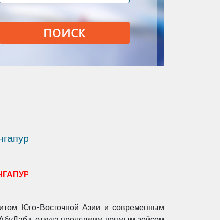
ПОИСК
нгапур
НГАПУР
оритом Юго-Восточной Азии и современным
 АбуДаби, откуда продолжим прямым рейсом