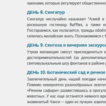
законами, которые регулируют общественное 
ДЕНЬ 8. Сингапур
Сингапур неслучайно называют "Азией в 
роскошную гостиницу Raffles, а также 
Постараемся, как полагается, трижды обойт
селилась малайская знать. Познакомимся с 
ДЕНЬ 9. Сентоза и вечерняя экскурс
Утром желающие смогут присоединиться к
достопримечательностей (за дополнител
светомузыкальным шоу фонтанов в районе р
ДЕНЬ 10. Ботанический сад и речно
Заключительный день нашей поездки начн
Помимо невероятно разнообразных экзотиче
«Речном сафари»: разместившись в прогул
животных. У нас еще останется немного вр
знаменитый Чанги – один из лучших аэроп