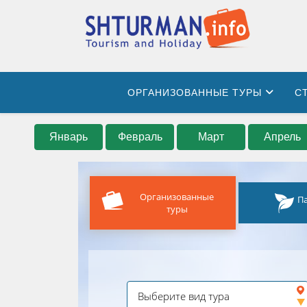
ОРГАНИЗОВАННЫЕ ТУРЫ
С
Январь
Февраль
Март
Апрель
Организованные
П
туры