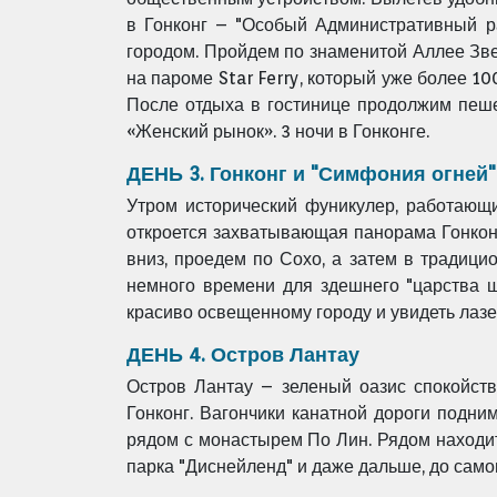
в Гонконг – "Особый Административный р
городом. Пройдем по знаменитой Аллее Зв
на пароме Star Ferry, который уже более 10
После отдыха в гостинице продолжим пеше
«Женский рынок». 3 ночи в Гонконге.
ДЕНЬ 3. Гонконг и "Симфония огней"
Утром исторический фуникулер, работающи
откроется захватывающая панорама Гонконг
вниз, проедем по Сохо, а затем в традиц
немного времени для здешнего "царства ш
красиво освещенному городу и увидеть лаз
ДЕНЬ 4. Остров Лантау
Остров Лантау – зеленый оазис спокойст
Гонконг. Вагончики канатной дороги подни
рядом с монастырем По Лин. Рядом находит
парка "Диснейленд" и даже дальше, до сам