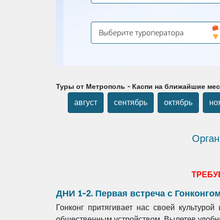
Туры от Метрополь - Каспи на ближайшие ме
август
сентябрь
октябрь
но
Орган
ТРЕБУ
ДНИ 1-2. Первая встреча с Гонконго
Гонконг притягивает нас своей культуро
общественным устройством. Вылетев удобн