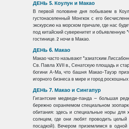
ДЕНЬ 5. Коулун и Макао
В первой половине дня побываем в Коул
густонаселенный Монгкок с его бесчисле
экскурсию на морском причале, где нас бу
под китайский суверенитет и объявленную
гостинице. 2 ночи в Макао.
ДЕНЬ 6. Макао
Макао часто называют "азиатским Лиссабон
Св. Павла XVII в., Сенатскую площадь и ста
богини А-Ма, что башня Макао-Тауэр при
игорного бизнеса в мире и город роскошных 
ДЕНЬ 7. Макао и Сингапур
Гигантские медведи-панда – большая ред
бережно охраняемом специальном зоопарке
обитания: здесь и специальные норы для х
солнцем, где они любят проводить целый
посадкой). Вечером приземлимся в одной 