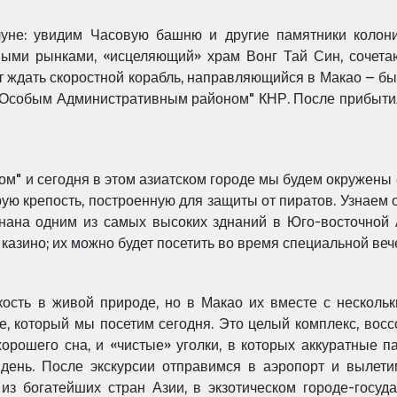
уне: увидим Часовую башню и другие памятники колон
нными рынками, «исцеляющий» храм Вонг Тай Син, сочет
дет ждать скоростной корабль, направляющийся в Макао – 
 "Особым Административным районом" КНР. После прибытия
ом" и сегодня в этом азиатском городе мы будем окружен
рую крепость, построенную для защиты от пиратов. Узнаем 
знана одним из самых высоких зднаний в Юго-восточной 
казино; их можно будет посетить во время специальной веч
кость в живой природе, но в Макао их вместе с несколь
, который мы посетим сегодня. Это целый комплекс, во
орошего сна, и «чистые» уголки, в которых аккуратные 
 день. После экскурсии отправимся в аэропорт и вылети
из богатейших стран Азии, в экзотическом городе-госуд