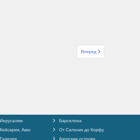
Следующий: Организованный
Вперед
Иерусалим
Барселона
Кейсария, Акко
От Салоник до Корфу
Галилея
Азорские острова