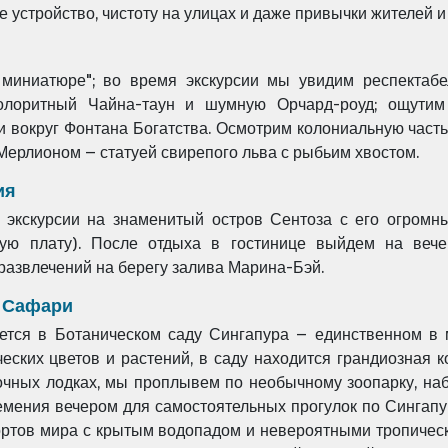
устройство, чистоту на улицах и даже привычки жителей и 
миниатюре"; во время экскурсии мы увидим респектабе
колоритный Чайна-таун и шумную Орчард-роуд; ощутим
и вокруг Фонтана Богатства. Осмотрим колониальную часть г
Мерлионом – статуей свирепого льва с рыбьим хвостом.
ия
 экскурсии на знаменитый остров Сентоза с его огром
ьную плату). После отдыха в гостинице выйдем на ве
азвлечений на берегу залива Марина-Бэй.
е Сафари
ется в Ботаническом саду Сингапура – единственном 
ских цветов и растений, в саду находится грандиозная 
очных лодках, мы проплывем по необычному зоопарку, на
емения вечером для самостоятельных прогулок по Сингап
ортов мира с крытым водопадом и невероятными тропическ