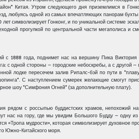
айон" Китая. Утром следующего дня приземлимся в Гонко
езд, любуясь одной из самых впечатляющих панорам бухты
0 лет символизирует Гонконг, и по уникальной системе эск
ходной прогулкой по центральной части мегаполиса и см
й с 1888 года, поднимет нас на вершину Пика Виктория 
а: с одной стороны – городские небоскребы, а с другой 
ионной лодке пересечем залив Рипалс-бэй по пути в "пла
опинга". С наступлением сумерек желающие смогут прис
ерное шоу "Симфония Огней" (за дополнительную плату).
вия рядом с россыпью буддистских храмов, непохожий н
мут нас на гору, где мы увидим Большого Будду – одну и
ся «Тропа мудрости», которая символизирует духовное про
ого Южно-Китайского моря.