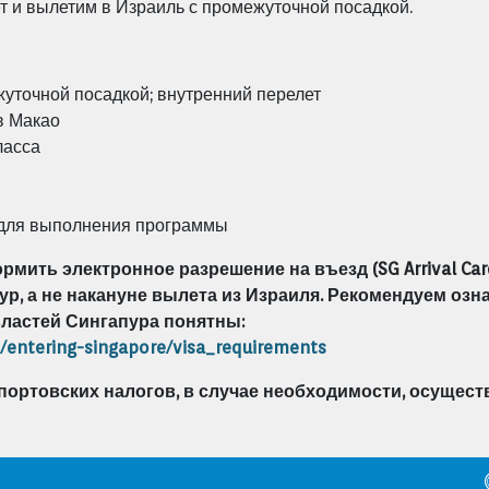
т и вылетим в Израиль с промежуточной посадкой.
уточной посадкой; внутренний перелет
в Макао
ласса
 для выполнения программы
мить электронное разрешение на въезд (SG Arrival Ca
ур, а не накануне вылета из Израиля. Рекомендуем оз
 властей Сингапура понятны:
t/entering-singapore/visa_requirements
портовских налогов, в
случае необходимости, осущест