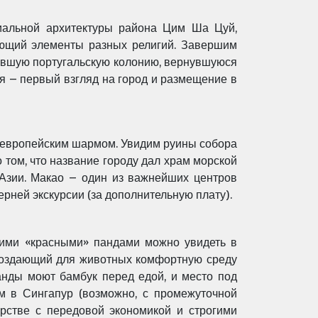
иальной архитектуры района Цим Ша Цуй,
ающий элементы разных религий. Завершим
бывшую португальскую колонию, вернувшуюся
 – первый взгляд на город и размещение в
ы европейским шармом. Увидим руины собора
о том, что название городу дал храм морской
Азии. Макао – один из важнейших центров
ерней экскурсии (за дополнительную плату).
кими «красными» пандами можно увидеть в
ссоздающий для животных комфортную среду
панды моют бамбук перед едой, и место под
м в Сингапур (возможно, с промежуточной
арстве с передовой экономикой и строгими