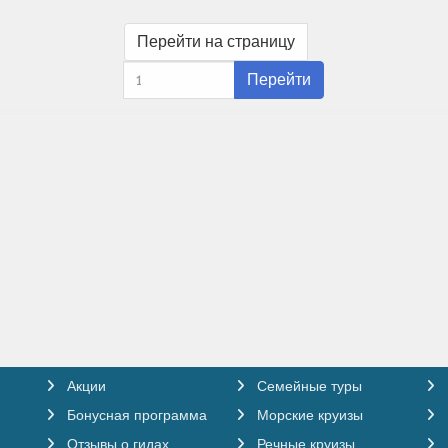
Перейти на страницу
Перейти
Метрополь Каспи Германия, Швейцария, Франция
Акции
Семейные туры
Бонусная программа
Морские круизы
Отзывы о гидах
Речные круизы