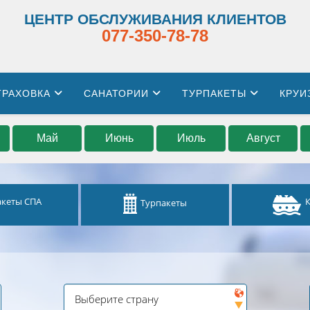
ЦЕНТР ОБСЛУЖИВАНИЯ КЛИЕНТОВ
077-350-78-78
ТРАХОВКА
САНАТОРИИ
ТУРПАКЕТЫ
КРУИ
Май
Июнь
Июль
Август
акеты СПА
Турпакеты