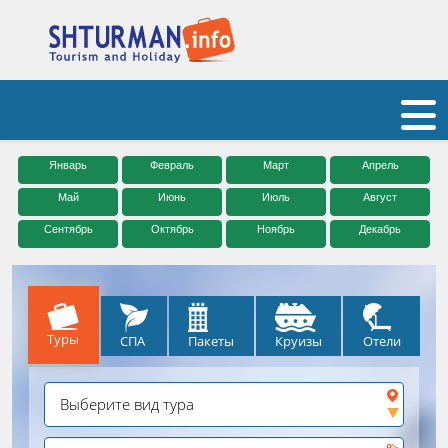
Январь
Февраль
Март
Апрель
Май
Июнь
Июль
Август
Сентябрь
Октябрь
Ноябрь
Декабрь
Туры
СПА
Круизы
Отели
Пакеты