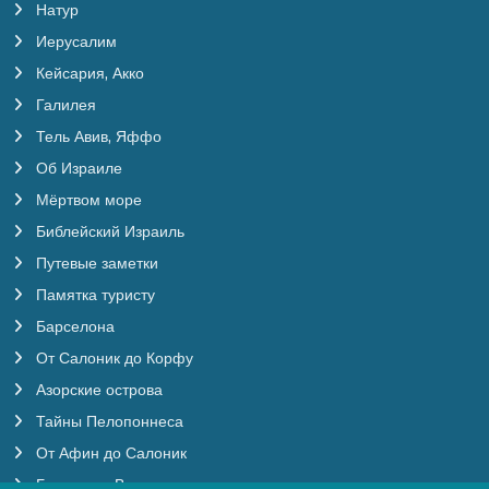
Натур
Иерусалим
Кейсария, Акко
Галилея
Тель Авив, Яффо
Об Израиле
Мёртвом море
Библейский Израиль
Путевые заметки
Памятка туристу
Барселона
От Салоник до Корфу
Азорские острова
Тайны Пелопоннеса
От Афин до Салоник
Будапешт, Вена