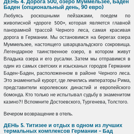
ДЕНЬ 4. Дорога 500, озеро Муммельзее, Баден
Баден (опциональный день, 90 евро)
Любуясь роскошными пейзажами, поедем по
живописной «дороге 500», которая является главной
панорамной трассой Черного леса, самая красивая
дорога в Германии. Мы остановимся на берегах озера
Муммельзее, настоящего шварцвальдского сокровища.
Легендарное таинственное озеро, в котором живут
Владыка озера и его русалки.
Затем мы отправимся в
один из самых светских и изысканых городов Германии
Баден-Баден, расположенном в районе Черного леса.
Это знаменитый курорт, где лечились императоры Рима,
представители королевских династий и европейского
бомонда. Кто только не испытывал судьбу в знаменитом
казино?! Вспомните Достоевского, Тургенева, Толстого.
Вечером возвращение в отель.
ДЕНЬ 5. Титизее и отдых в одном из лучших
термальных комплексов Германии - Бад