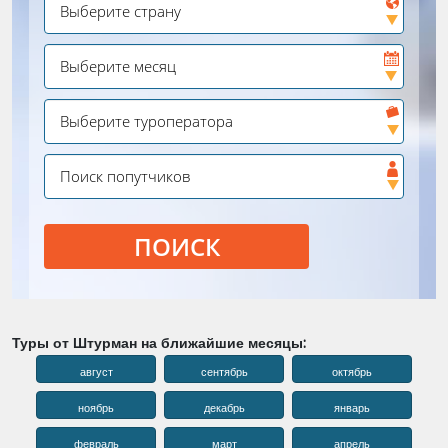
ПОИСК
Туры от Штурман на ближайшие месяцы:
август
сентябрь
октябрь
ноябрь
декабрь
январь
февраль
март
апрель