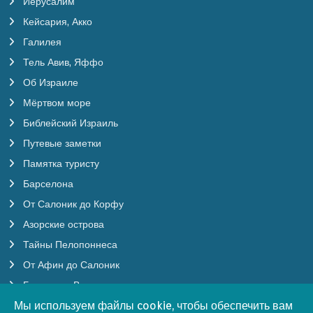
Иерусалим
Кейсария, Акко
Галилея
Тель Авив, Яффо
Об Израиле
Мёртвом море
Библейский Израиль
Путевые заметки
Памятка туристу
Барселона
От Салоник до Корфу
Азорские острова
Тайны Пелопоннеса
От Афин до Салоник
Будапешт, Вена
Мы используем файлы cookie, чтобы обеспечить вам
Мы используем файлы cookie, чтобы обеспечить вам
Мы используем файлы cookie, чтобы обеспечить вам
Бургундия