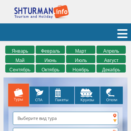
Январь
Февраль
Март
Апрель
Май
Июнь
Июль
Август
Сентябрь
Октябрь
Ноябрь
Декабрь
Туры
СПА
Круизы
Отели
Пакеты