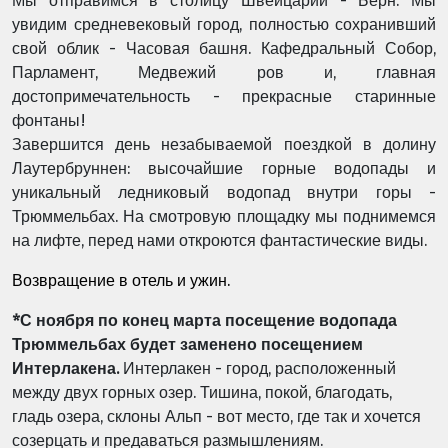
Мы отправимся в столицу Швейцарии - Берн. Мы
увидим средневековый город, полностью сохранивший
свой облик - Часовая башня. Кафедральный Собор,
Парламент, Медвежий ров и, главная
достопримечательность - прекрасные старинные
фонтаны!
Завершится день незабываемой поездкой в долину
Лаутербруннен: высочайшие горные водопады и
уникальный ледниковый водопад внутри горы -
Трюммельбах. На смотровую площадку мы поднимемся
на лифте, перед нами откроются фантастические виды.
Возвращение в отель и ужин.
*С ноября по конец марта посещение водопада
Трюммельбах будет заменено посещением
Интерлакена.
Интерлакен - город, расположенный
между двух горных озер. Тишина, покой, благодать,
гладь озера, склоны Альп - вот место, где так и хочется
созерцать и предаваться размышлениям.