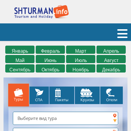
Январь
Февраль
Март
Апрель
Май
Июнь
Июль
Август
Сентябрь
Октябрь
Ноябрь
Декабрь
Туры
СПА
Круизы
Отели
Пакеты