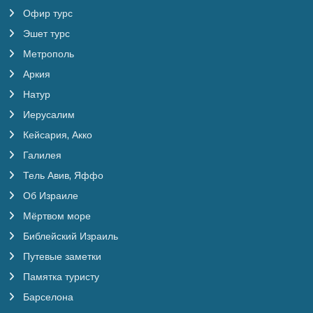
Офир турс
Эшет турс
Метрополь
Аркия
Натур
Иерусалим
Кейсария, Акко
Галилея
Тель Авив, Яффо
Об Израиле
Мёртвом море
Библейский Израиль
Путевые заметки
Памятка туристу
Барселона