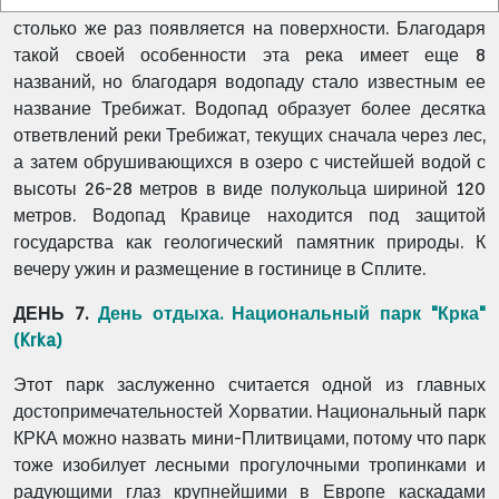
которая при длине 50 км девять раз уходит под землю и
столько же раз появляется на поверхности. Благодаря
такой своей особенности эта река имеет еще 8
названий, но благодаря водопаду стало известным ее
название Требижат. Водопад образует более десятка
ответвлений реки Требижат, текущих сначала через лес,
а затем обрушивающихся в озеро с чистейшей водой с
высоты 26-28 метров в виде полукольца шириной 120
метров. Водопад Кравице находится под защитой
государства как геологический памятник природы. К
вечеру ужин и размещение в гостинице в Сплите.
ДЕНЬ 7.
День отдыха. Национальный парк "Крка"
(Krka)
Этот парк заслуженно считается одной из главных
достопримечательностей Хорватии. Национальный парк
КРКА можно назвать мини-Плитвицами, потому что парк
тоже изобилует лесными прогулочными тропинками и
радующими глаз крупнейшими в Европе каскадами