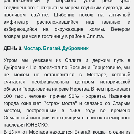
расположенный у морского устья реки Крка,
соединенного с открытым морем глубоким судоходным
проливом св.Анте. Шибеник похож на античный
амфитеатр, расположившийся над гаванью и
взбирающийся на окружающие холмы. Вечером
возвращаемся в гостиницу в районе Сплита.
ДЕНЬ 3.
Мостар. Благай. Дубровник
Утром мы уезжаем из Сплита и держим путь в
Дубровник. Но проезжая по Боснии и Герцоговине, мы
не можем не остановиться в Мостаре, который
считается неофициальным центром исторической
области Герцоговина на реке Неретва. В нем проживают
100 тыс . человек, причем 50% - хорваты. Название
города означает ’"страж моста" и связано со Старым
мостом, построенным в 1566 году во времена
Османской империи и входящим в список всемирного
наследия ЮНЕСКО.
В 15 км от Мостара находится Благай, когда-то один из