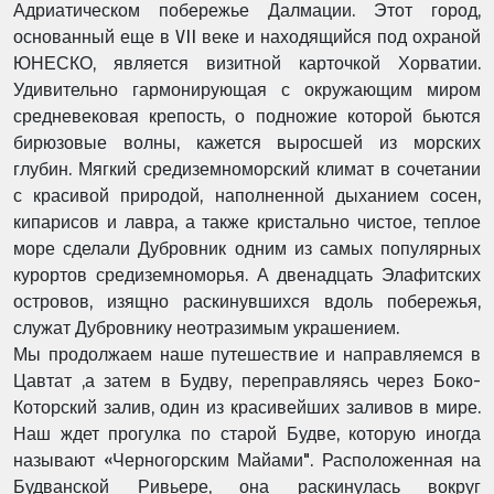
Адриатическом побережье Далмации. Этот город,
основанный еще в VII веке и находящийся под охраной
ЮНЕСКО, является визитной карточкой Хорватии.
Удивительно гармонирующая с окружающим миром
средневековая крепость, о подножие которой бьются
бирюзовые волны, кажется выросшей из морских
глубин. Мягкий средиземноморский климат в сочетании
с красивой природой, наполненной дыханием сосен,
кипарисов и лавра, а также кристально чистое, теплое
море сделали Дубровник одним из самых популярных
курортов средиземноморья. А двенадцать Элафитских
островов, изящно раскинувшихся вдоль побережья,
служат Дубровнику неотразимым украшением.
Мы продолжаем наше путешествие и направляемся в
Цавтат ,а затем в Будву, переправляясь через Боко-
Которский залив, один из красивейших заливов в мире.
Наш ждет прогулка по старой Будве, которую иногда
называют «Черногорским Майами". Расположенная на
Будванской Ривьере, она раскинулась вокруг