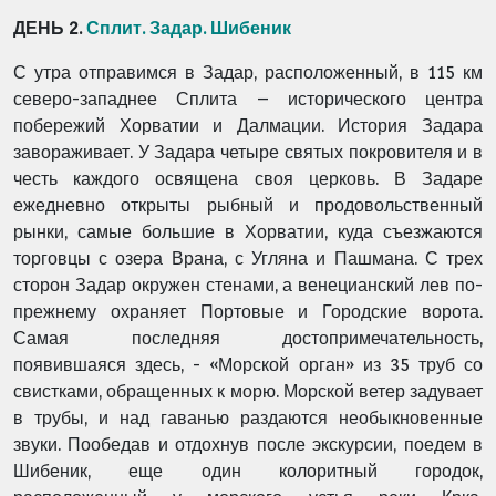
ДЕНЬ 2.
Сплит. Задар. Шибеник
С утра отправимся в Задар, расположенный, в 115 км
северо-западнее Сплита – исторического центра
побережий Хорватии и Далмации. История Задара
завораживает. У Задара четыре святых покровителя и в
честь каждого освящена своя церковь. В Задаре
ежедневно открыты рыбный и продовольственный
рынки, самые большие в Хорватии, куда съезжаются
торговцы с озера Врана, с Угляна и Пашмана. С трех
сторон Задар окружен стенами, а венецианский лев по-
прежнему охраняет Портовые и Городские ворота.
Самая последняя достопримечательность,
появившаяся здесь, - «Морской орган» из 35 труб со
свистками, обращенных к морю. Морской ветер задувает
в трубы, и над гаванью раздаются необыкновенные
звуки. Пообедав и отдохнув после экскурсии, поедем в
Шибеник, еще один колоритный городок,