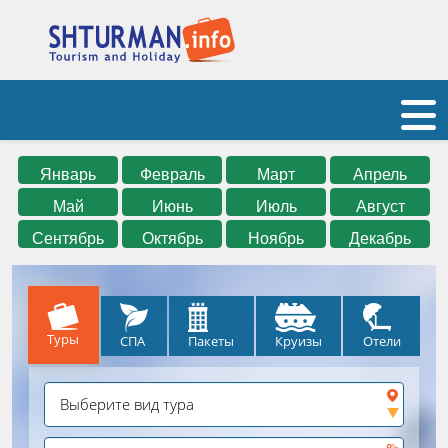
Январь
Февраль
Март
Апрель
Май
Июнь
Июль
Август
Сентябрь
Октябрь
Ноябрь
Декабрь
Туры
СПА
Круизы
Отели
Пакеты