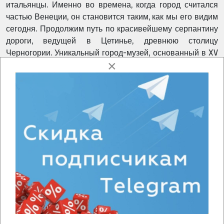
итальянцы. Именно во времена, когда город считался
частью Венеции, он становится таким, как мы его видим
сегодня. Продолжим путь по красивейшему серпантину
дороги, ведущей в Цетинье, древнюю столицу
Черногории. Уникальный город-музей, основанный в XV
×
в. Несмотря на то, что Цетинье носила звание самой
маленькой столицы Европы, здесь в свое время было
много посольств, музеев, школ, а также институт и
дворец. Значение города Цетинье для черногорского
народа отображено в Конституции страны, где он
значится как историческая столица Черногории. К
вечеру возвращаемся в гостиницу в Будве.
ДЕНЬ 6.
Водопады Кравица. Сплит
Мы покидаем Будву и вновь направляемся в Хорватию.
Но по дороге нас ждут удивительные вещи. Есть в
Боснии и Герцеговине место, где находится природное
чудо – водопад Кравица. Его образовала река Требижат,