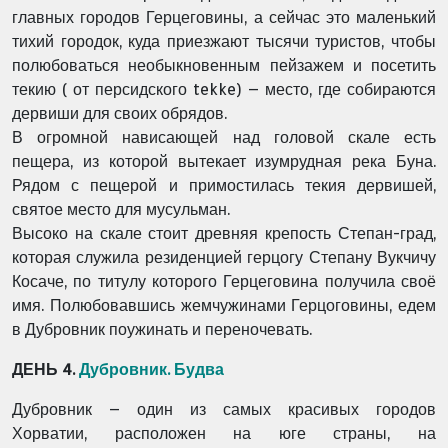
главных городов Герцеговины, а сейчас это маленький
тихий городок, куда приезжают тысячи туристов, чтобы
полюбоваться необыкновенным пейзажем и посетить
текию ( от персидского tekke) – место, где собираются
дервиши для своих обрядов.
В огромной нависающей над головой скале есть
пещера, из которой вытекает изумрудная река Буна.
Рядом с пещерой и примостилась текия дервишей,
святое место для мусульман.
Высоко на скале стоит древняя крепость Степан-град,
которая служила резиденцией герцогу Степану Вукчичу
Косаче, по титулу которого Герцеговина получила своё
имя. Полюбовавшись жемчужинами Герцоговины, едем
в Дубровник поужинать и переночевать.
ДЕНЬ 4.
Дубровник. Будва
Дубровник – один из самых красивых городов
Хорватии, расположен на юге страны, на