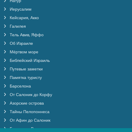
Натур
Иерусалим
Кейсария, Акко
Галилея
Тель Авив, Яффо
Об Израиле
Мёртвом море
Библейский Израиль
Путевые заметки
Памятка туристу
Барселона
От Салоник до Корфу
Азорские острова
Тайны Пелопоннеса
От Афин до Салоник
Будапешт, Вена