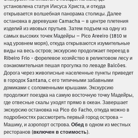
установлена статуя Иисуса Христа, и откуда
открывается волшебная панорама столицы. Далее
остановка в деревушке Camacha – в центре плетения
изделий из ивовых прутьев. Затем подъем на одну из
самых высоких точек Мадейры – Pico Areeiro (1810 м
над уровнем моря), откуда открываются изумительные
виды на весь остров; экскурсию продолжает переезд в
Ribeiro Frio - форелевое хозяйство в реликтовом лесу и
ознакомительная пешая прогулка по леваде Balcões.
Дорога через живописные населенные пункты приведет
в городок Santana, с его типичными забавными
домиками с соломенными крышами. Экскурсию
продолжит поездка на самую восточную точку Мадейры,
где отвесные скалы уходят прямо в океан. Завершает
экскурсию остановка на Pico do Facho, откуда можно в
подробностях рассмотреть первый город острова –
Машику, и аэропорт острова.
Обед
в одном из местных
ресторанов (
включен в стоимость
).