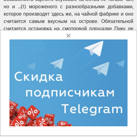
но и ...(!) мороженого с разнообразными добавками,
которое производят здесь же, на чайной фабрике и оно
считается самым вкусным на острове. Обязательной
считается остановка на смотровой площадке Пику де
×
Ферру с возможностью сделать фотографии Фурнаша с
высоты птичьего полёта.
Самая впечатляющая часть экскурсии проходит в самом
Фурнаше – Долине Гротов. Это цветущий сад с
одноимённым озером и журчащими горячими
ручейками в глубине широкого кратера. В полдень –
визит на берег озера Фурнаш, в Калдейраш (
въезд
включен в стоимость
), в обжигающем паре
котлованов которого готовится знаменитая Кузида
(жаркое из местных сортов мяса и овощей, томившееся
около 6 часов в земле). В присутствии туристов её
извлекают из недр земли и подают на
обед
в одном из
местных ресторанов (
включен в стоимость
).