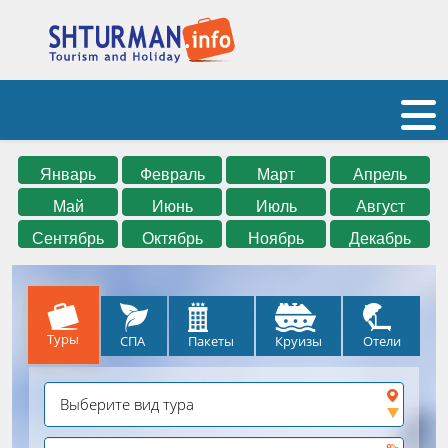
Январь
Февраль
Март
Апрель
Май
Июнь
Июль
Август
Сентябрь
Октябрь
Ноябрь
Декабрь
Туры
СПА
Круизы
Отели
Пакеты