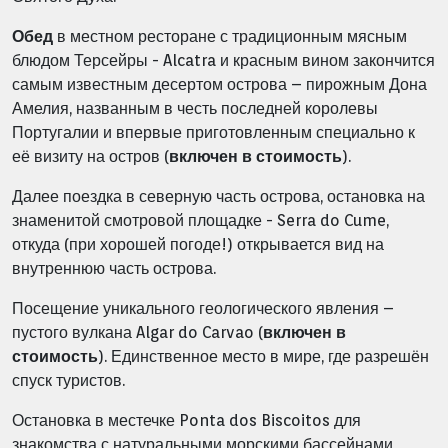
Обед
в местном ресторане с традиционным мясным
блюдом Терсейры - Alcatra и красным вином закончится
самым известным десертом острова – пирожным Дона
Амелия, названным в честь последней королевы
Португалии и впервые приготовленным специально к
её визиту на остров (
включен в стоимость
).
Далее поездка в северную часть острова, остановка на
знаменитой смотровой площадке - Serra do Cume,
откуда (при хорошей погоде!) открывается вид на
внутреннюю часть острова.
Посещение уникального геологического явления –
пустого вулкана Algar do Carvao (
включен в
стоимость
). Единственное место в мире, где разрешён
спуск туристов.
Остановка в местечке Ponta dos Biscoitos для
знакомства с натуральными морскими бассейнами,