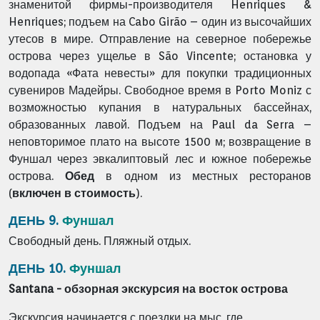
знаменитой фирмы-производителя Henriques &
Henriques; подъем на Cabo Girão – один из высочайших
утесов в мире. Отправление на северное побережье
острова через ущелье в São Vincente; остановка у
водопада «Фата невесты» для покупки традиционных
сувениров Мадейры. Свободное время в Porto Moniz с
возможностью купания в натуральных бассейнах,
образованных лавой. Подъем на Paul da Serra –
неповторимое плато на высоте 1500 м; возвращение в
Фуншал через эвкалиптовый лес и южное побережье
острова.
Обед
в одном из местных ресторанов
(
включен в стоимость
).
ДЕНЬ 9.
Фуншал
Свободный день. Пляжный отдых.
ДЕНЬ 10.
Фуншал
Santana - обзорная экскурсия на восток острова
Экскурсия начинается с поездки на мыс, где