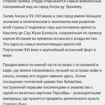
стороне залива, откуда открывается самый живописный
панорамный вид на город Ангра ду Эроижму.
Залив Ангра в ХV-ХVI веках и сам город имели большое
значение в политическом и экономическом развитии
всей страны.У подножья горы расположена крепость
Каштелу де Сау Жуао Батишта, сооружённая по приказу
короля Испании во времена испанского владычества .
Это одна из самых впечатляющих крепостей
Португалии XVI века и крупнейший испанский форт в
мире.
Продвигаемся по южной части острова с остановкой в
кафе, где можно попробовать лучший на острове кофе и
узнать, почему его подают именно здесь. Затем
посещение готической церкви Sao Sebastiao,
построенной первыми поселенцами и знакомство с
одной из визитных карточек Терсейры - разноцветными
империуш, где хранятся предметы религиозного культа
Святого Духа.