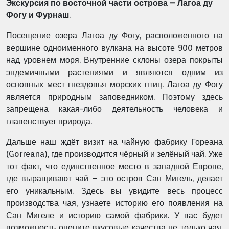
Экскурсия по восточной части острова – Лагоа ду
Фогу и Фурнаш
.
Посещение озера Лагоа ду Фогу, расположенного на
вершине одноименного вулкана на высоте 900 метров
над уровнем моря. Внутренние склоны озера покрыты
эндемичными растениями и являются одним из
основных мест гнездовья морских птиц. Лагоа ду Фогу
является природным заповедником. Поэтому здесь
запрещена какая-либо деятельность человека и
главенствует природа.
Дальше наш ждёт визит на чайную фабрику Гореана
(Gorreana), где производится чёрный и зелёный чай. Уже
тот факт, что единственное место в западной Европе,
где выращивают чай – это остров Сан Мигель, делает
его уникальным. Здесь вы увидите весь процесс
производства чая, узнаете историю его появления на
Сан Мигеле и историю самой фабрики. У вас будет
возможность оцените вкусовые качества не только чая,