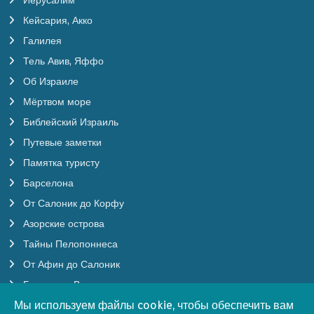
Иерусалим
Кейсария, Акко
Галилея
Тель Авив, Яффо
Об Израиле
Мёртвом море
Библейский Израиль
Путевые заметки
Памятка туристу
Барселона
От Салоник до Корфу
Азорские острова
Тайны Пелопоннеса
От Афин до Салоник
Будапешт, Вена
Мы используем файлы cookie, чтобы обеспечить вам
Мы используем файлы cookie, чтобы обеспечить вам
Бургундия