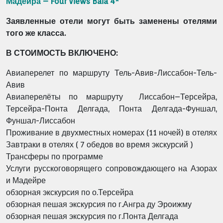
Мадейра – Four Views Baia 4*
Заявленные отели могут быть заменены отелями
того же класса.
В СТОИМОСТЬ ВКЛЮЧЕНО:
Авиаперелет по маршруту Тель-Авив-Лиссабон-Тель-
Авив
Авиаперелёты по маршруту
Лиссабон–Терсейра,
Терсейра-Понта Делгада, Понта Делгада-Фуншал,
Фуншал-Лиссабон
Проживание в двухместных номерах (11 ночей) в отелях
Завтраки в отелях ( 7 обедов во время экскурсий )
Трансферы по программе
Услуги русскоговорящего сопровождающего на Азорах
и Мадейре
обзорная экскурсия по о.Терсейра
обзорная пешая экскурсия по г.Ангра ду Эроижму
обзорная пешая экскурсия по г.Понта Делгада