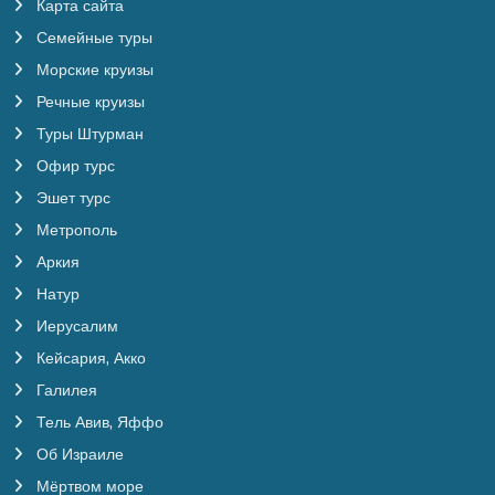
Карта сайта
Семейные туры
Морские круизы
Речные круизы
Туры Штурман
Офир турс
Эшет турс
Метрополь
Аркия
Натур
Иерусалим
Кейсария, Акко
Галилея
Тель Авив, Яффо
Об Израиле
Мёртвом море