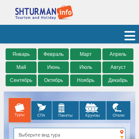
Январь
Февраль
Март
Апрель
Май
Июнь
Июль
Август
Сентябрь
Октябрь
Ноябрь
Декабрь
Туры
СПА
Круизы
Отели
Пакеты