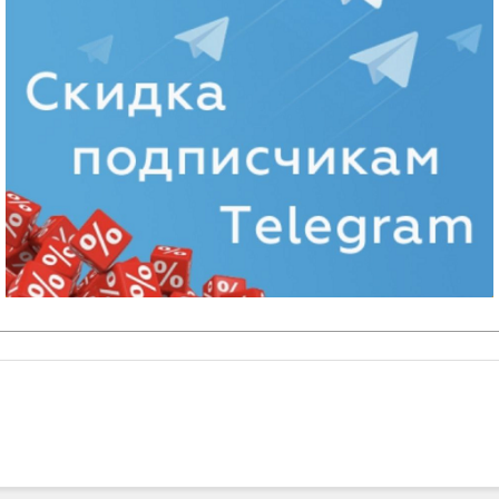
оторых стран необходимо сделать прививку. Информаци
до вылета.
ию на сайте SHTURMAN.info и получайте скидки.