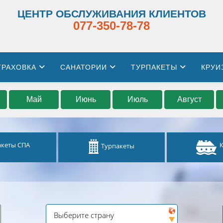
ЦЕНТР ОБСЛУЖИВАНИЯ КЛИЕНТОВ
077-350-78-78
ТРАХОВКА
САНАТОРИИ
ТУРПАКЕТЫ
КРУИ
Май
Июнь
Июль
Август
акеты СПА
Турпакеты