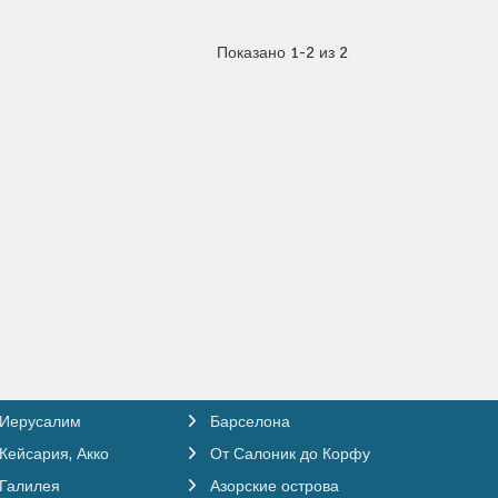
Показано 1-2 из 2
Иерусалим
Барселона
Кейсария, Акко
От Салоник до Корфу
Галилея
Азорские острова