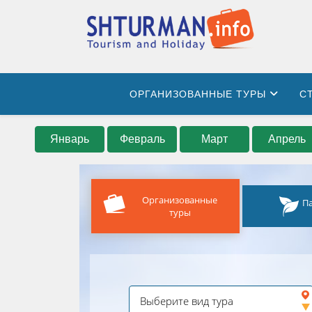
ОРГАНИЗОВАННЫЕ ТУРЫ
С
Январь
Февраль
Март
Апрель
Организованные
П
туры