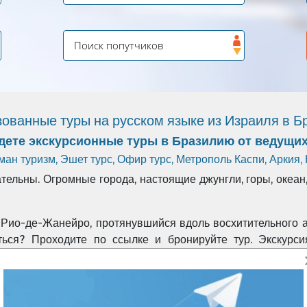
ованные туры на русском языке из Израиля в 
йдете экскурсионные туры в Бразилию от ведущих
ман туризм
,
Эшет турс
,
Офир турс
,
Метрополь Каспи
,
Аркия
,
ельны. Огромные города, настоящие джунгли, горы, океан,
. Рио-де-Жанейро, протянувшийся вдоль восхитительного 
ься? Проходите по ссылке и бронируйте тур. Экскурс
! Где ещё можно ощутить такой ритм жизни, получить 