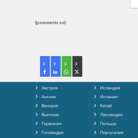
{jcomments on}
Австрия
Исландия
Англия
Испания
Венгрия
Китай
Вьетнам
Лапландия
Германия
Польша
Голландия
Португалия