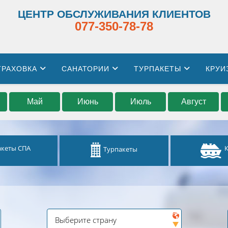
ЦЕНТР ОБСЛУЖИВАНИЯ КЛИЕНТОВ
077-350-78-78
ТРАХОВКА
САНАТОРИИ
ТУРПАКЕТЫ
КРУИ
Май
Июнь
Июль
Август
акеты СПА
Турпакеты