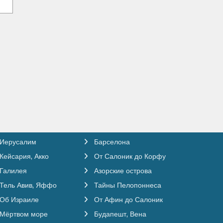
Иерусалим
Барселона
Кейсария, Акко
От Салоник до Корфу
Галилея
Азорские острова
Тель Авив, Яффо
Тайны Пелопоннеса
Об Израиле
От Афин до Салоник
Мёртвом море
Будапешт, Вена