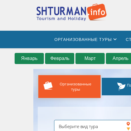
ОРГАНИЗОВАННЫЕ ТУРЫ
С
Январь
Февраль
Март
Апрель
Организованные
П
туры