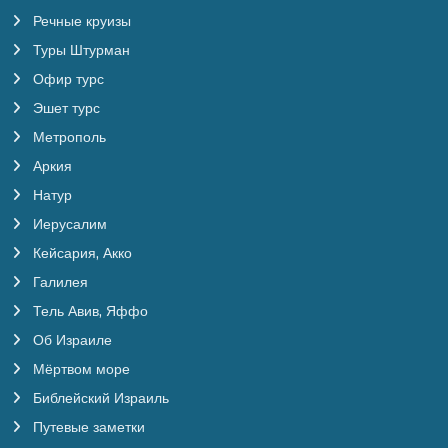
Речные круизы
Туры Штурман
Офир турс
Эшет турс
Метрополь
Аркия
Натур
Иерусалим
Кейсария, Акко
Галилея
Тель Авив, Яффо
Об Израиле
Мёртвом море
Библейский Израиль
Путевые заметки