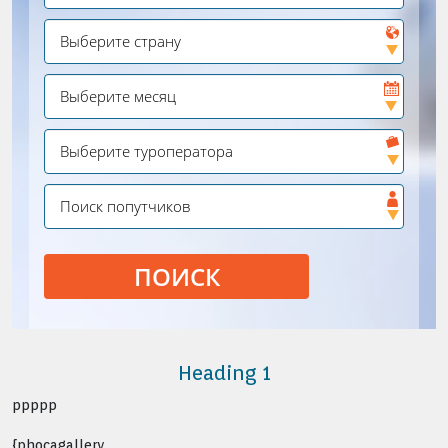
ПОИСК
Heading 1
ppppp
{phocagallery