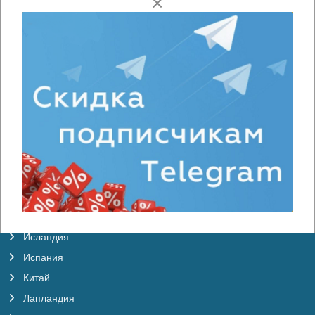
×
Австрия
Англия
Венгрия
Вьетнам
Германия
Голландия
Греция
Грузия
Дания
Италия
Исландия
Испания
Китай
Лапландия