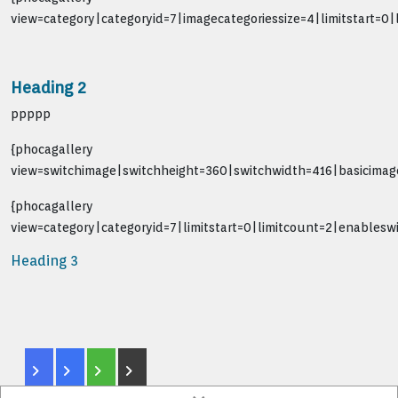
view=category|categoryid=7|imagecategoriessize=4|limitstart
Heading 2
ppppp
{phocagallery
view=switchimage|switchheight=360|switchwidth=416|basicimag
{phocagallery
view=category|categoryid=7|limitstart=0|limitcount=2|enableswi
Heading 3