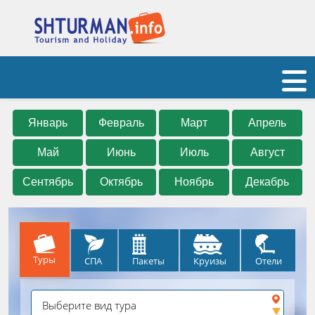
Январь
Февраль
Март
Апрель
Май
Июнь
Июль
Август
Сентябрь
Октябрь
Ноябрь
Декабрь
Туры
СПА
Круизы
Отели
Пакеты