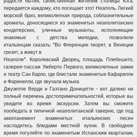
радости бытия,
свойственная жителям столицы Юга,
передается каждому, кто
посещает этот Неаполь. Легкий
морской бриз, великолепная
природа, соблазнительные
ароматы, доносящиеся из знаменитых
неаполитанских
кондитерских, уличные музыканты,
исполняющие
знакомые с детства мелодии, позволили
итальянцам
сказать: "Во Флоренции творят, в Венеции
грезят, а живут в
Неаполе". Королевский Дворец, площадь Плебешито,
галерея-пассаж
Умберто Первого, великолепные замки
и театр Сан Карло, где
блистали знаменитые Кафарелли
и Фаринелли, где звучала музыка
Джузеппе Верди и Гаэтано Доницетти - вот далеко не
полный
перечень достопримечательностей, которые вы
увидите во время
экскурсии. Затем вы сможете
пообедать в типичной
неаполитанской таверне, где под
аккопанемент знаменитых
итальянских песен
насладитесь блюдами местной кухни. В
свободное
время погуляйте по знаменитым Испанским
кварталам,