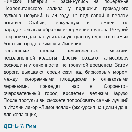
Римской
империи - раскинулись на побережье
Неаполитанского залива у
подножья громадного
вулкана Везувий. В 79 году н.э под лавой и
пеплом
погибли Стабии, Геркуланум и Помпеи, но
парадоксальным
образом извержение вулкана Везувий
сохранило для нас уникальную
красоту одного из самых
богатых городов Римской Империи.
Роскошные виллы, великолепные мозаики,
несравненной красоты
фрески создают атмосферу
роскоши и утонченности, не
тронутой временем. Затем
дорога, вьющаяся среди скал над
бирюзовым морем,
между панорамными площадками и
оливковыми
деревьями, приведет нас в Сорренто–
очаровательный
город, воспетым великим Карузо.
После прогулки вы сможете
попробовать самый лучший
в Италии ликер «Лимончелло» (
экскурсия на целый день
для желающих).
ДЕНЬ 7. Рим