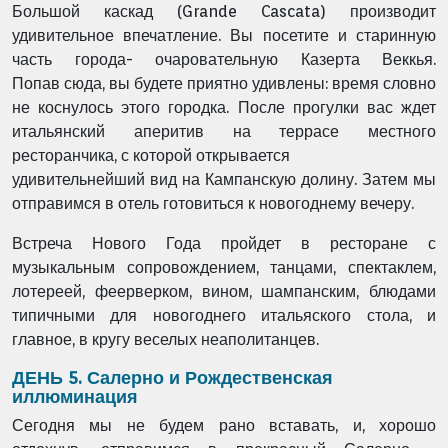
Большой каскад (Grande
Cascata) производит
удивительное впечатление. Вы посетите и
старинную
часть города- очаровательную Казерта Веккья.
Попав
сюда, вы будете приятно удивлены: время словно
не коснулось этого
городка. После прогулки вас ждет
итальянский аперитив на
террасе местного
ресторанчика, с которой открывается
удивительнейший вид на Кампанскую долину.
Затем мы
отправимся в отель готовиться к новогоднему вечеру.
Встреча Нового Года пройдет в ресторане с
музыкальным
сопровождением, танцами, спектаклем,
лотереей, феерверком,
вином, шампанским, блюдами
типичными для новогоднего
итальяского стола, и
главное, в кругу веселых неаполитанцев.
ДЕНЬ 5. Салерно и Рождественская
иллюминация
Сегодня мы не будем рано вставать, и, хорошо