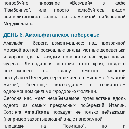
попробуйте пирожное «Везувий» в кафе
"Гамбринус",
или просто полюбуйтесь видом
неаполитанского залива на
знаменитой набережной
Мерджеллина.
ДЕНЬ 3. Амальфитанское побережье
Амальфи - берега, взметнувшиеся над прозрачной
морской волной,
роскошные виллы, уютные деревеньки
и дороги, где за каждым
поворотом вас ждут новые
чудеса... Легендарная история этого
края, когда-то
посягнувшего на славу великой морской
республики
Венеции, переплетается с мифом о "сладкой
жизни", блестяще
воссозданом в гениальном
одноименном фильме Фредерико Феллини.
Сегодня нас ждёт незабываемое путешествие вдоль
одного из самых
прекрасных побережий Италии.
Costiera Amalfitana порадует не
только пейзажами
(например захватывающий вид с панорамной
площадки на Позитано), но и