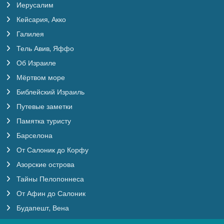
Иерусалим
Кейсария, Акко
Галилея
Тель Авив, Яффо
Об Израиле
Мёртвом море
Библейский Израиль
Путевые заметки
Памятка туристу
Барселона
От Салоник до Корфу
Азорские острова
Тайны Пелопоннеса
От Афин до Салоник
Будапешт, Вена
Бургундия