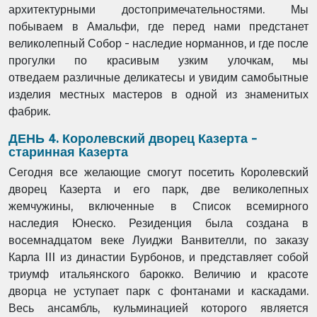
архитектурными
достопримечательностями. Мы
побываем в Амальфи, где перед
нами предстанет
великолепный Собор - наследие норманнов, и где
после
прогулки по красивым узким улочкам, мы
отведаем
различные деликатесы и увидим самобытные
изделия местных
мастеров в одной из знаменитых
фабрик.
ДЕНЬ 4. Королевский дворец Казерта -
старинная Казерта
Сегодня все желающие смогут посетить Королевский
дворец
Казерта и его парк, две великолепных
жемчужины, включенные в
Список всемирного
наследия Юнеско.
Резиденция была создана в
восемнадцатом веке Луиджи
Ванвителли, по заказу
Карла III из династии Бурбонов, и
представляет собой
триумф итальянского барокко. Величию и
красоте
дворца не уступает парк с фонтанами и каскадами.
Весь
ансамбль, кульминацией которого является