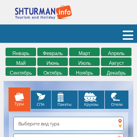
Январь
Февраль
Март
Апрель
Май
Июнь
Июль
Август
Сентябрь
Октябрь
Ноябрь
Декабрь
Туры
СПА
Круизы
Отели
Пакеты