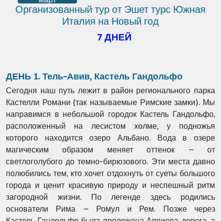
Организованный тур от Эшет турс Южная
Италия на Новый год
7 ДНЕЙ
ДЕНЬ 1. Тель-Авив, Кастель Гандольфо
Сегодня наш путь лежит в район регионального парка
Кастелли
Романи (так называемые Римские замки). Мы
направимся в
небольшой городок Кастель Гандольфо,
расположенный на
лесистом холме, у подножья
которого находится озеро Альбано.
Вода в озере
магическим образом меняет оттенок – от
светлоголубого до темно-бирюзового. Эти места давно
полюбились тем,
кто хочет отдохнуть от суеты большого
города и ценит красивую
природу и неспешный ритм
загородной жизни. По легенде здесь
родились
основатели Рима – Ромул и Рем. Позже через
Кастель
Гандольфо была проложена Аппиева дорога, а