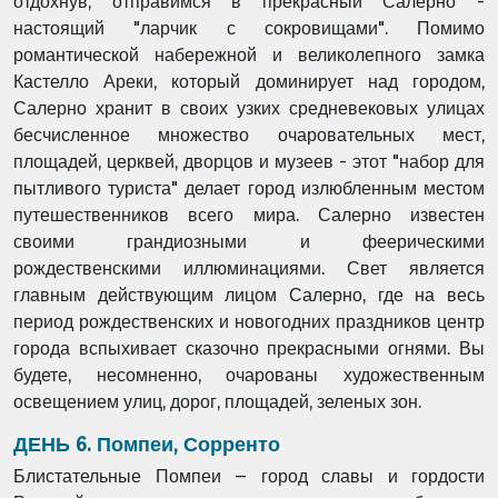
отдохнув,
отправимся в прекрасный Салерно -
настоящий "ларчик с
сокровищами". Помимо
романтической набережной и великолепного
замка
Кастелло Ареки, который доминирует над городом,
Салерно
хранит в своих узких средневековых улицах
бесчисленное
множество очаровательных мест,
площадей, церквей, дворцов и
музеев - этот "набор для
пытливого туриста" делает город
излюбленным местом
путешественников всего мира. Салерно известен
своими грандиозными и феерическими
рождественскими
иллюминациями. Свет является
главным действующим лицом
Салерно, где на весь
период рождественских и новогодних
праздников центр
города вспыхивает сказочно прекрасными огнями.
Вы
будете, несомненно, очарованы художественным
освещением
улиц, дорог, площадей, зеленых зон.
ДЕНЬ 6. Помпеи, Сорренто
Блистательные Помпеи – город славы и гордости