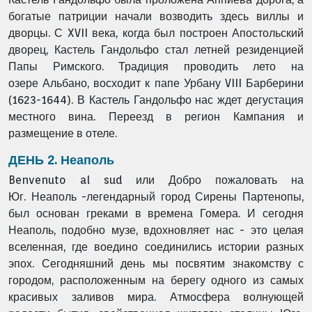
богатые патриции
начали возводить здесь виллы и
дворцы. С XVII века, когда был
построен Апостольский
дворец, Кастель Гандольфо стал летней
резиденцией
Папы Римского. Традиция проводить лето на
озере
Альбано, восходит к папе Урбану VIII Барберини
(1623-1644). В
Кастель Гандольфо нас ждет дегустация
местного вина. Переезд в
регион Кампания и
размещение в отеле.
ДЕНЬ 2. Неаполь
Benvenuto al sud или Добро пожаловать на
Юг.
Неаполь -легендарный город Сирены Партенопы,
был основан
греками в времена Гомера. И сегодня
Неаполь, подобно музе,
вдохновляет нас - это целая
вселенная, где воедино соединились
истории разных
эпох. Сегодняшний день мы посвятим знакомству
с
городом, расположенным на берегу одного из самых
красивых
заливов мира. Атмосфера волнующей