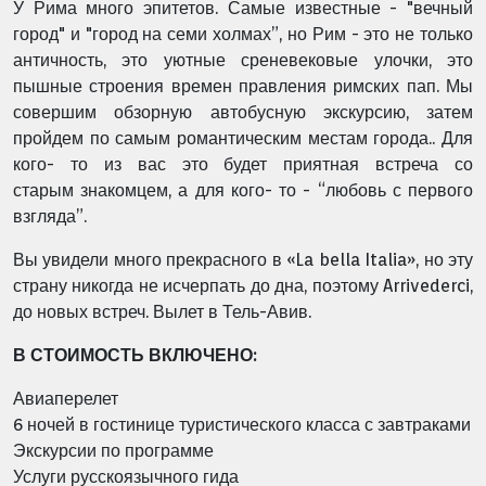
У Рима много эпитетов. Самые известные - "вечный
город" и
"город на семи холмах”, но Рим - это не только
античность, это
уютные среневековые улочки, это
пышные строения времен
правления римских пап. Мы
совершим обзорную автобусную
экскурсию, затем
пройдем по самым романтическим местам города
.. Для
кого- то из вас это будет приятная встреча со
старым
знакомцем, а для кого- то - “любовь с первого
взгляда”.
Вы увидели
много прекрасного в «La bella Italia», но эту
страну никогда не
исчерпать до дна, поэтому Arrivederci,
до новых встреч. Вылет в
Тель-Авив.
В СТОИМОСТЬ ВКЛЮЧЕНО:
Авиаперелет
6 ночей в гостинице туристического класса с завтраками
Экскурсии по программе
Услуги русскоязычного гида