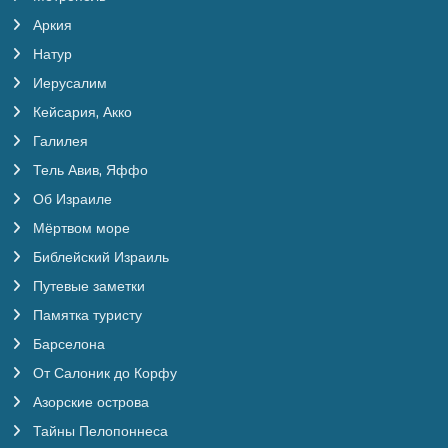
Аркия
Натур
Иерусалим
Кейсария, Акко
Галилея
Тель Авив, Яффо
Об Израиле
Мёртвом море
Библейский Израиль
Путевые заметки
Памятка туристу
Барселона
От Салоник до Корфу
Азорские острова
Тайны Пелопоннеса