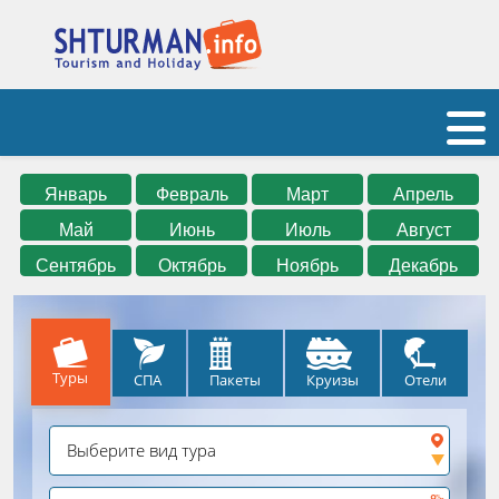
Январь
Февраль
Март
Апрель
Май
Июнь
Июль
Август
Сентябрь
Октябрь
Ноябрь
Декабрь
Туры
СПА
Круизы
Отели
Пакеты