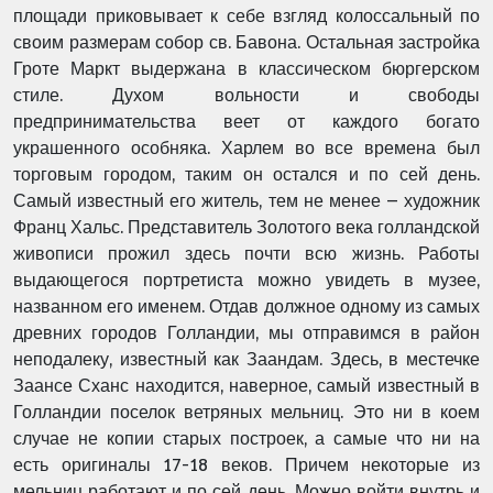
площади приковывает к себе взгляд колоссальный по
своим размерам собор св. Бавона. Остальная застройка
Гроте Маркт выдержана в классическом бюргерском
стиле. Духом вольности и свободы
предпринимательства веет от каждого богато
украшенного особняка. Харлем во все времена был
торговым городом, таким он остался и по сей день.
Самый известный его житель, тем не менее – художник
Франц Хальс. Представитель Золотого века голландской
живописи прожил здесь почти всю жизнь. Работы
выдающегося портретиста можно увидеть в музее,
названном его именем. Отдав должное одному из самых
древних городов Голландии, мы отправимся в район
неподалеку, известный как Заандам. Здесь, в местечке
Заансе Сханс находится, наверное, самый известный в
Голландии поселок ветряных мельниц. Это ни в коем
случае не копии старых построек, а самые что ни на
есть оригиналы 17-18 веков. Причем некоторые из
мельниц работают и по сей день. Можно войти внутрь и