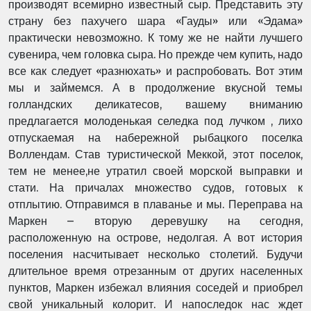
производят всемирно известный сыр. Представить эту
страну без пахучего шара «Гауды» или «Эдама»
практически невозможно. К тому же не найти лучшего
сувенира, чем головка сыра. Но прежде чем купить, надо
все как следует «разнюхать» и распробовать. Вот этим
мы и займемся. А в продолжение вкусной темы
голландских деликатесов, вашему вниманию
предлагается молоденькая селедка под лучком , лихо
отпускаемая на набережной рыбацкого поселка
Воллендам. Став туристической Меккой, этот поселок,
тем не менее,не утратил своей морской выправки и
стати. На причалах множество судов, готовых к
отплытию. Отправимся в плаванье и мы. Переправа на
Маркен – вторую деревушку на сегодня,
расположенную на острове, недолгая. А вот история
поселения насчитывает несколько столетий. Будучи
длительное время отрезанным от других населенных
пунктов, Маркен избежал влияния соседей и приобрел
свой уникальный колорит. И напоследок нас ждет