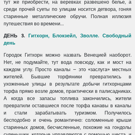
тут же приобрести, на веревках развешено белье, а
среди прочей суеты по улицам носится детвора, гоняя
старинные металлические обручи. Полная иллюзия
путешествия во времени…
ДЕНЬ 3.
Гитхорн, Блокзейл, Зволле. Свободный
день
Городок Гитхорн можно назвать Венецией наоборот.
Нет, не подумайте, тут вода повсюду, как и мост на
каждом углу. Просто каналы – это «заслуга» местных
жителей. Бывшие торфяники превратились в
ухоженные улицы в результате добычи гитхорнцами
торфа прямо возле домов, практически в палисадниках.
А когда все запасы топлива закончились, жители
превратили оставшиеся после торфа канавы в каналы
и стали зарабатывать туризмом. Получилось
бесподобно и очень романтично: соломенные крыши
старинных домов, бесчисленные, похожие на гондолы
суденышки, которые управляются с помощью шеста, и