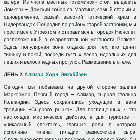
катера. Из числа местных «изюминок» стоит выделить
Домкерк – Домский собор св. Мартина, самый старый и,
одновременно, самый высокий готический храм в
Нидерландах. Побродив по району старой застройки, мы
простимся с Утрехтом и отправимся в городок Нюнспет,
расположенный в очаровательной местности Велюве.
Здесь популярная зона отдыха для тех, кто ценит
тишину и покой, посреди густых лесов, идеальных для
пеших и велосипедных прогулок. Размещение в отеле.
ДЕНЬ 2.
Алкмар, Хорн, Энкхёйзен
Сегодня мы побываем на другой стороне залива
Маркермер. Первый город – Алкмар, сырная столица
Голландии. Здесь сохранились уходящие в века
традиции «Сырного рынка». Для посвященных - это
настоящее мистическое действо, а для туристов –
уникальный спектакль, главные роли в котором
исполняют члены гильдии разносчиков сыра.
Следующая остановка на побережье в городке Хорн. Он