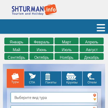
Январь
Февраль
Март
Апрель
Май
Июнь
Июль
Август
Сентябрь
Октябрь
Ноябрь
Декабрь
Туры
СПА
Круизы
Отели
Пакеты