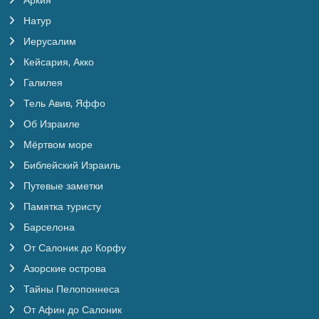
Аркия
Натур
Иерусалим
Кейсария, Акко
Галилея
Тель Авив, Яффо
Об Израиле
Мёртвом море
Библейский Израиль
Путевые заметки
Памятка туристу
Барселона
От Салоник до Корфу
Азорские острова
Тайны Пелопоннеса
От Афин до Салоник