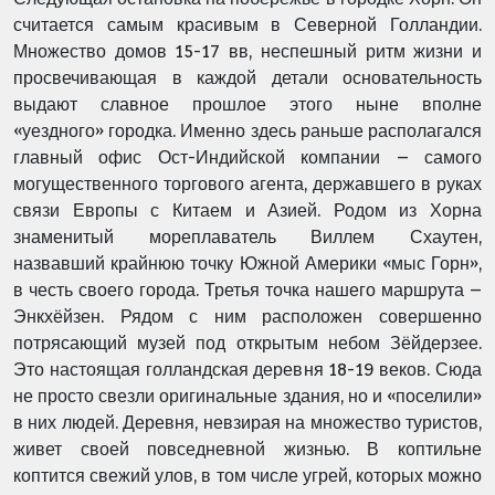
считается самым красивым в Северной Голландии.
Множество домов 15-17 вв, неспешный ритм жизни и
просвечивающая в каждой детали основательность
выдают славное прошлое этого ныне вполне
«уездного» городка. Именно здесь раньше располагался
главный офис Ост-Индийской компании – самого
могущественного торгового агента, державшего в руках
связи Европы с Китаем и Азией. Родом из Хорна
знаменитый мореплаватель Виллем Схаутен,
назвавший крайнюю точку Южной Америки «мыс Горн»,
в честь своего города. Третья точка нашего маршрута –
Энкхёйзен. Рядом с ним расположен совершенно
потрясающий музей под открытым небом Зёйдерзее.
Это настоящая голландская деревня 18-19 веков. Сюда
не просто свезли оригинальные здания, но и «поселили»
в них людей. Деревня, невзирая на множество туристов,
живет своей повседневной жизнью. В коптильне
коптится свежий улов, в том числе угрей, которых можно