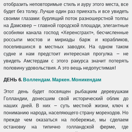
отобразить неповторимые стиль и ауру этого места, все
будет без толку. Лучше один раз приехать и все увидеть
своими глазами: бурлящий поток разношерстной толпы
на Дамсквер – главной городской площади, элегантные
особняки канала господ «Херенсграхт», бесчисленные
россыпи мостов и мириады барж и корабликов,
поселившихся в местных заводях. На одном таком
судне и нам предстоит интересная прогулка – не
увидеть Амстердам с этого ракурса значит потерять
половину удовольствия. А это вещь недопустимая!
ДЕНЬ 6.
Воллендам. Маркен. Моникендам
Этот день будет посвящен рыбацким деревушкам
Голландии, донесшим свой исторический облик до
наших дней. В них – суть местной жизни, ключ к
пониманию народа, населяющего страну мореходов. Но
прежде чем оказаться на побережье, мы сделаем
остановку на типично голландской ферме, где