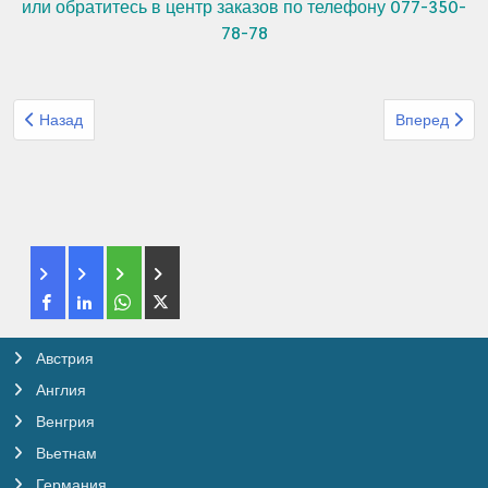
или обратитесь в центр заказов по телефону 077-350-
78-78
Предыдущий: Организованный тур Аркия Сардиния
Следующий: 
Назад
Вперед
Австрия
Англия
Венгрия
Вьетнам
Германия