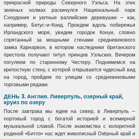
прекрасной природы Северного Уэльса. На этих
зеленых холмах раскинулся Национальный парк
Сноудония и уютные валлийские деревушки – как,
например, Бетус-и-Коид. Проедем вдоль побережья
Ирландского моря, увидим городок Конуи, словно
спрятанный за мощными стенами средневекового
замка Карнарвон, в котором наследники британского
престола получают титул принцев Уэльских. Вечером
погуляем по старинному Честеру. Поднимемся на
крепостную стену, с которой открывается чудесный вид
на город, пройдем по улицам со средневековыми
торговыми рядами.
ДЕНЬ 3. Англия. Ливерпуль, озерный край,
круиз по озеру
После завтрака мы едем на север, в Ливерпуль –
портовый город с богатой историей и всемирной
музыкальной славой. После знакомства с колоритной
родиной «Битлз» нас ждет живописный Озёрный край и