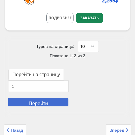
2,299$
ПОДРОБНЕЕ
ЗАКАЗАТЬ
Туров на странице:
Показано 1-2 из 2
Перейти на страницу
Перейти
Предыдущий: Организованный тур из Израиля Метрополь Каспи
Следующий: 
Назад
Вперед