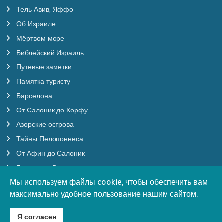
Тель Авив, Яффо
Об Израиле
Мёртвом море
Библейский Израиль
Путевые заметки
Памятка туристу
Барселона
От Салоник до Корфу
Азорские острова
Тайны Пелопоннеса
От Афин до Салоник
Будапешт, Вена
Мы используем файлы cookie, чтобы обеспечить вам
Мы используем файлы cookie, чтобы обеспечить вам
Бургундия
максимально удобное пользование нашим сайтом.
максимально удобное пользование нашим сайтом.
Бенилюкс
Южная Корея
Я согласен
Я согласен