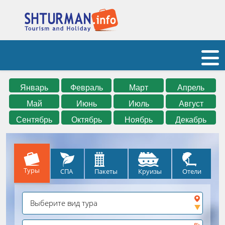
Январь
Февраль
Март
Апрель
Май
Июнь
Июль
Август
Сентябрь
Октябрь
Ноябрь
Декабрь
Туры
СПА
Круизы
Отели
Пакеты