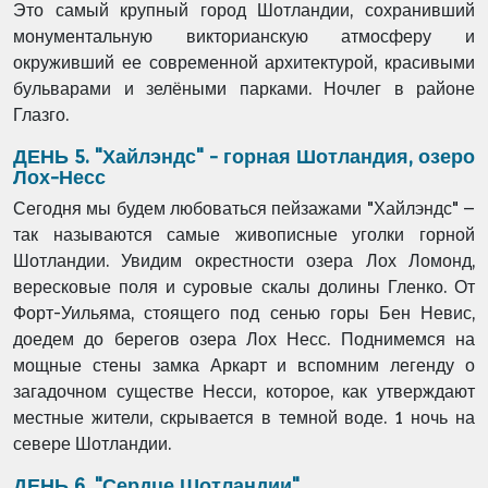
Это самый крупный город Шотландии, сохранивший
монументальную викторианскую атмосферу и
окруживший ее современной архитектурой, красивыми
бульварами и зелёными парками. Ночлег в районе
Глазго.
ДЕНЬ 5. "Хайлэндс" - горная Шотландия, озеро
Лох-Несс
Сегодня мы будем любоваться пейзажами "Хайлэндс" –
так называются самые живописные уголки горной
Шотландии. Увидим окрестности озера Лох Ломонд,
вересковые поля и суровые скалы долины Гленко. От
Форт-Уильяма, стоящего под сенью горы Бен Невис,
доедем до берегов озера Лох Несс. Поднимемся на
мощные стены замка Аркарт и вспомним легенду о
загадочном существе Несси, которое, как утверждают
местные жители, скрывается в темной воде. 1 ночь на
севере Шотландии.
ДЕНЬ 6. "Сердце Шотландии"