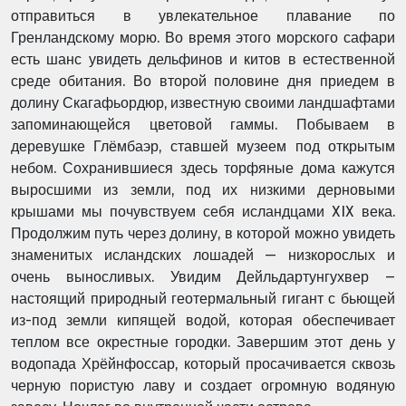
отправиться в увлекательное плавание по
Гренландскому морю. Во время этого морского сафари
есть шанс увидеть дельфинов и китов в естественной
среде обитания. Во второй половине дня приедем в
долину Скагафьордюр, известную своими ландшафтами
запоминающейся цветовой гаммы. Побываем в
деревушке Глёмбаэр, ставшей музеем под открытым
небом. Сохранившиеся здесь торфяные дома кажутся
выросшими из земли, под их низкими дерновыми
крышами мы почувствуем себя исландцами XIX века.
Продолжим путь через долину, в которой можно увидеть
знаменитых исландских лошадей — низкорослых и
очень выносливых. Увидим Дейльдартунгухвер –
настоящий природный геотермальный гигант с бьющей
из-под земли кипящей водой, которая обеспечивает
теплом все окрестные городки. Завершим этот день у
водопада Хрёйнфоссар, который просачивается сквозь
черную пористую лаву и создает огромную водяную