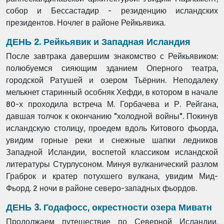
собор и Бессастадир - резиденцию исландских
президентов. Ночлег в районе Рейкьявика.
ДЕНЬ 2. Рейкьявик и Западная Исландия
После завтрака давершим знакомство с Рейкьявиком:
полюбуемся сияющим зданием Оперного театра,
городской Ратушей и озером Тьёрнин. Неподалеку
мелькнет старинный особняк Хефди, в котором в начале
80-х проходила встреча М. Горбачева и Р. Рейгана,
давшая толчок к окончанию "холодной войны". Покинув
исландскую столицу, проедем вдоль Китового фьорда,
увидим горные реки и снежные шапки ледников
Западной Исландии, воспетой классиком исландской
литературы Стурлусоном. Минуя вулканический разлом
Граброк и кратер потухшего вулкана, увидим Мид-
Фьорд. 2 ночи в районе северо-западных фьордов.
ДЕНЬ 3. Годафосс, окрестности озера Миватн
Продолжаем путешествие по Северной Исландии,