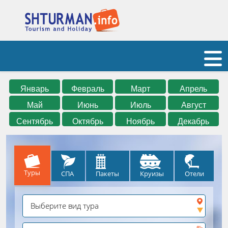
Январь
Февраль
Март
Апрель
Май
Июнь
Июль
Август
Сентябрь
Октябрь
Ноябрь
Декабрь
Туры
СПА
Круизы
Отели
Пакеты