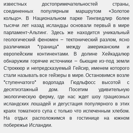
известных достопримечательностей страны,
соединенных популярным маршрутом «Золотое
кольцо». В Национальном парке Тингведлир более
тысячи лет назад исландцы основали первый в мире
парламент-Альтинг. Здесь же находится уникальный
геологический феномен – тектонический разлом, ясно
различимая "граница" между американским и
европейским континентами. В долине Хейкадалюр
обнаружим горячие источники – бьющие из-под земли
Строккюр и непредсказуемый Гейсир, именем которого
стали называть все гейзеры в мире. Остановимся возле
"ступенчатого" водопада Гюдльфосс высотой с
десятиэтажный дом. Посетим удивительную
экологическую ферму, где нас ждет шоу грациозных
исландских лошадей и дегустация популярного в этих
краях томатного супа с только что испеченным хлебом.
На отдых расположимся в гостинице на южном
побережье Исландии.