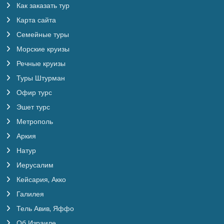
Как заказать тур
Карта сайта
Семейные туры
Морские круизы
Речные круизы
Туры Штурман
Офир турс
Эшет турс
Метрополь
Аркия
Натур
Иерусалим
Кейсария, Акко
Галилея
Тель Авив, Яффо
Об Израиле