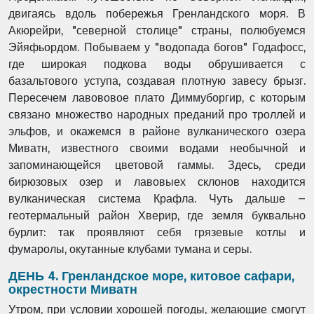
двигаясь вдоль побережья Гренландского моря. В
Акюрейри, "северной столице" страны, полюбуемся
Эйяфьордом. Побываем у "водопада богов" Годафосс,
где широкая подкова воды обрушивается с
базальтового уступа, создавая плотную завесу брызг.
Пересечем лавововое плато Диммуборгир, с которым
связано множество народных преданий про троллей и
эльфов, и окажемся в районе вулканического озера
Миватн, известного своими водами необычной и
запоминающейся цветовой гаммы. Здесь, среди
бирюзовых озер и лавовыех склонов находится
вулканическая система Крафла. Чуть дальше –
геотермальный район Хверир, где земля буквально
бурлит: так проявляют себя грязевые котлы и
фумаролы, окутанные клубами тумана и серы.
ДЕНЬ 4. Гренландское море, китовое сафари,
окрестности Миватн
Утром, при условии хорошей погоды, желающие смогут