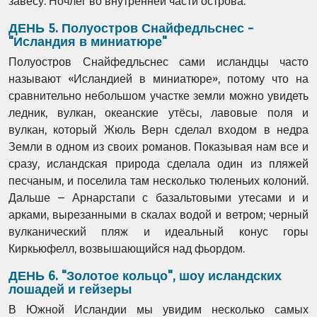
завесу. Ночлег во внутренней части острова.
ДЕНЬ 5. Полуостров Снайфедльснес -
"Исландия в миниатюре"
Полуостров Снайфедльснес сами исландцы часто
называют «Исландией в миниатюре», потому что на
сравнительно небольшом участке земли можно увидеть
ледник, вулкан, океанские утёсы, лавовые поля и
вулкан, который Жюль Верн сделал входом в недра
Земли в одном из своих романов. Показывая нам все и
сразу, исландская природа сделала один из пляжей
песчаным, и поселила там несколько тюленьих колоний.
Дальше – Арнарстапи с базальтовыми утесами и и
арками, вырезанными в скалах водой и ветром; черный
вулканический пляж и идеальный конус горы
Киркьюфелл, возвышающийся над фьордом.
ДЕНЬ 6. "Золотое кольцо", шоу исландских
лошадей и гейзеры
В Южной Исландии мы увидим несколько самых