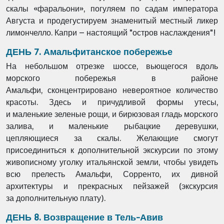
скалы «фаральони», погуляем по садам императора
Августа и
продегустируем знаменитый местный ликер
лимончелло. Капри – настоящий "остров
наслаждения"!
ДЕНЬ 7. Амальфитанское побережье
На небольшом отрезке шоссе, вьющегося вдоль
морского побережья в районе
Амальфи,
сконцентрировано невероятное количество
красоты. Здесь и причудливой формы утесы,
и
маленькие зеленые рощи, и бирюзовая гладь морского
залива, и маленькие рыбацкие
деревушки,
цепляющиеся за скалы. Желающие смогут
присоединиться к дополнительной
экскурсии по этому
живописному уголку итальянской земли, чтобы увидеть
всю прелесть
Амальфи, Сорренто, их дивной
архитектуры и прекрасных пейзажей (экскурсия
за
дополнительную плату).
ДЕНЬ 8. Возвращение в Тель-Авив