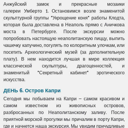
Анжуйский замок и прекрасные мозаики
галереи
Умберто 1. Остановимся возле знаменитой
скульптурной группы "Укрощение коня"
работы Клодта,
которая была доставлена в Неаполь прямо с Аничкова
моста в
Петербурге. После экскурсии можно
попробовать настоящую неаполитанскую пиццу,
выпить
чашечку капучино, погулять по колоритным улочкам, или
посетить
Археологический музей (за дополнительную
плату). В нем находится лучшая в мире
коллекция
классической скульптуры, драгоценностей, и
знаменитый "Секретный кабинет"
эротического
искусства.
ДЕНЬ 6. Остров Капри
Сегодня мы побываем на Капри – самом красивом и
самом известном из живописных
островов,
разбросанных по Неаполитанскому заливу. После
приятной морской
прогулки мы причалим в порту Капри,
где и начнется наша экскурсия. Мы увидим
причудливые