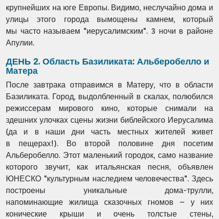
крупнейших на юге
Европы. Видимо, неслучайно дома и
улицы этого города вымощены камнем, который
мы
часто называем "иерусалимским". 3 ночи в районе
Апулии.
ДЕНЬ 2. Область Базиликата: Альберобелло и
Матера
После завтрака отправимся в Матеру, что в области
Базиликата. Город, выдолбленный в
скалах, полюбился
режиссерам мирового кино, которые снимали на
здешних улочках
сцены жизни библейского Иерусалима
(да и в наши дни часть местных жителей живет
в
пещерах!). Во второй половине дня посетим
Альберобелло. Этот маленький городок,
само название
которого звучит, как итальянская песня, объявлен
ЮНЕСКО "культурным
наследием человечества". Здесь
построены уникальные дома-трулли,
напоминающие
жилища сказочных гномов – у них
конические крыши и очень толстые стены,