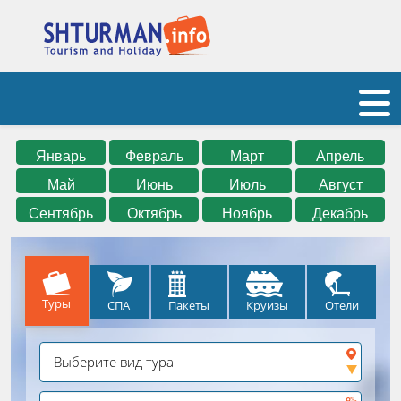
Январь
Февраль
Март
Апрель
Май
Июнь
Июль
Август
Сентябрь
Октябрь
Ноябрь
Декабрь
Туры
СПА
Круизы
Отели
Пакеты