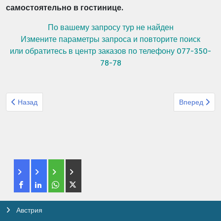
самостоятельно в гостинице.
По вашему запросу тур не найден
Измените параметры запроса и повторите поиск
или обратитесь в центр заказов по телефону 077-350-
78-78
Предыдущий: Организованный тур из Израиля Метрополь Каспи
Следующий: 
Назад
Вперед
Австрия