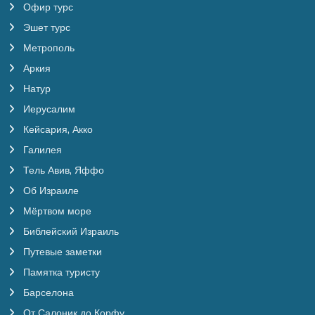
Офир турс
Эшет турс
Метрополь
Аркия
Натур
Иерусалим
Кейсария, Акко
Галилея
Тель Авив, Яффо
Об Израиле
Мёртвом море
Библейский Израиль
Путевые заметки
Памятка туристу
Барселона
От Салоник до Корфу