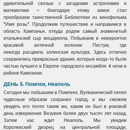
удивительной
связью с загадками астрономии и
математики – благодаря этому замок стал
прообразом
таинственной Библиотеки из кинофильма
"Имя розы". Продолжим путешествие и
направимся в
область Кампанья, откуда родом самый знаменитый
итальянский сыр
моцарелла. Побываем в невероятно
красивой античной колонии Пестум, где
некогда
расцвела эллинская культура. Здесь отлично
сохранились прекрасные здания, которые
когда-то были
частью лучшего в Европе городского ансамбля. 4 ночи в
районе Кампании.
ДЕНЬ 5. Помпеи, Неаполь
Сегодня мы побываем в Помпеях. Вулканический пепел
чудесным образом сохранил
город, и мы сможем
увидеть его почти таким же, каким он был в роковой
день извержения
Везувия более двух тысяч лет назад.
Затем нас ждет Неаполь. Мы увидим
Королевский
дворец на центральной площади,