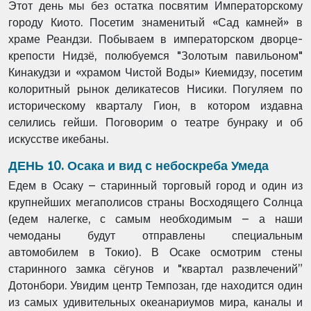
Этот день мы без остатка посвятим Императорскому
городу Киото. Посетим знаменитый «Сад камней» в
храме Реандзи. Побываем в императорском дворце-
крепости Нидзё, полюбуемся "Золотым павильоном"
Кинакудзи и «храмом Чистой Воды» Киемидзу, посетим
колоритный рынок деликатесов Нисики. Погуляем по
историческому кварталу Гион, в котором издавна
селились гейши. Поговорим о театре бунраку и об
искусстве икебаны.
ДЕНЬ 10. Осака и вид с небоскреба Умеда
Едем в Осаку – старинный торговый город и один из
крупнейших мегаполисов страны Восходящего Солнца
(едем налегке, с самым необходимым – а наши
чемоданы будут отправлены специальным
автомобилем в Токио). В Осаке осмотрим стены
старинного замка сёгунов и "квартал развлечений”
Дотонбори. Увидим центр Темпозан, где находится один
из самых удивительных океанариумов мира, каналы и