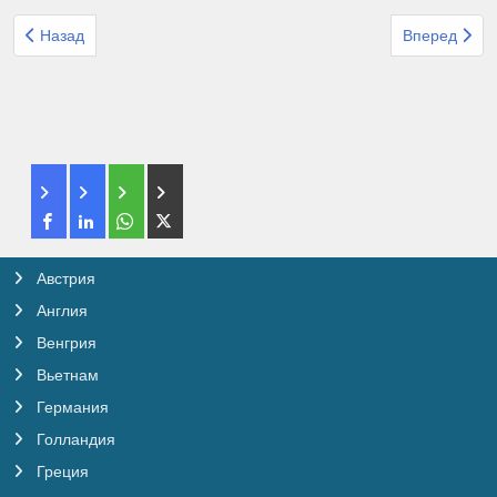
Предыдущий: Организованный тур из Израиля Метрополь Каспи
Следующий: 
Назад
Вперед
Австрия
Англия
Венгрия
Вьетнам
Германия
Голландия
Греция