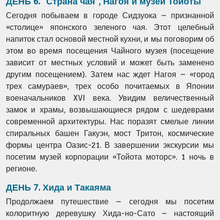
ДЕНЬ 6. "Страна чая", Нагоя и музей Тойоты
Сегодня побываем в городе Сидзуока – признанной
«столице» японского зеленого чая. Этот целебный
напиток стал основой местной кухни, и мы поговорим об
этом во время посещения Чайного музея (посещение
зависит от местных условий и может быть заменено
другим посещением). Затем нас ждет Нагоя – «город
трех самураев», трех особо почитаемых в Японии
военачальников XVI века. Увидим величественный
замок и храмы, возвышающиеся рядом с шедеврами
современной архитектуры. Нас поразят смелые линии
спиральных башен Гакуэн, мост Тритон, космические
формы центра Оазис-21. В завершении экскурсии мы
посетим музей корпорации «Тойота моторс». 1 ночь в
регионе.
ДЕНЬ 7. Хида и Такаяма
Продолжаем путешествие – сегодня мы посетим
колоритную деревушку Хида-но-Сато – настоящий