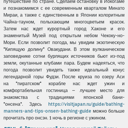
путешествие по стране.
Сделаем остановку в Йокогаме
и познакомимся с ее современным кварталом
Минато
Мираи, а также с единственным в Японии колоритным
Чайна-тауном,
полыхающим многоцветьем красок.
Затем нас ждет курортный город Хаконе и
его
знаменитый Музей под открытым небом Чекоку-но-
Мори. Если позволит
погода, мы увидим экзотическую
"Кипящую долину" Овакудани. В этом
вулканическом
заповеднике сотни бурлящих источников бьют из-под
земли,
окутанные клубами пара. Будем надеяться, что
погода позволит увидеть также
идеальный конус
легендарной горы Фудзи. После круиза по озеру Аси
на
"пиратском" корабле нас ждет ужин и
комфортабельная гостиница – лучшее
место для
знакомства с традициями японской бани-
"онсена". Здесь
https://visitjapan.ru/guide/bathing-
manners-and-tips-onsen-bathing-guide
можно больше
прочитать про онсэн. 1 ночь в регионе с ужином.