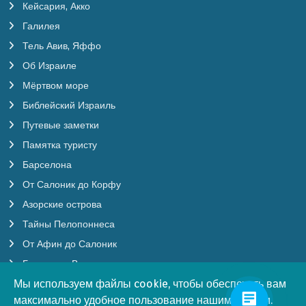
Кейсария, Акко
Галилея
Тель Авив, Яффо
Об Израиле
Мёртвом море
Библейский Израиль
Путевые заметки
Памятка туристу
Барселона
От Салоник до Корфу
Азорские острова
Тайны Пелопоннеса
От Афин до Салоник
Будапешт, Вена
Мы используем файлы cookie, чтобы обеспечить вам
Мы используем файлы cookie, чтобы обеспечить вам
Мы используем файлы cookie, чтобы обеспечить вам
Бургундия
♿
максимально удобное пользование нашим сайтом.
максимально удобное пользование нашим сайтом.
максимально удобное пользование нашим сайтом.
Бенилюкс