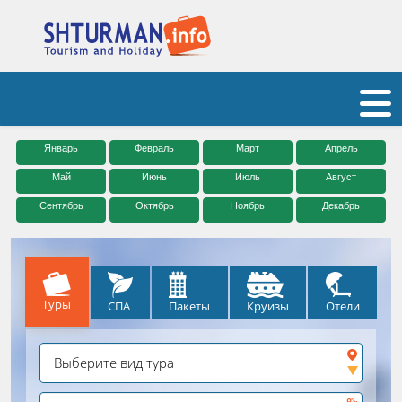
Январь
Февраль
Март
Апрель
Май
Июнь
Июль
Август
Сентябрь
Октябрь
Ноябрь
Декабрь
Туры
СПА
Круизы
Отели
Пакеты