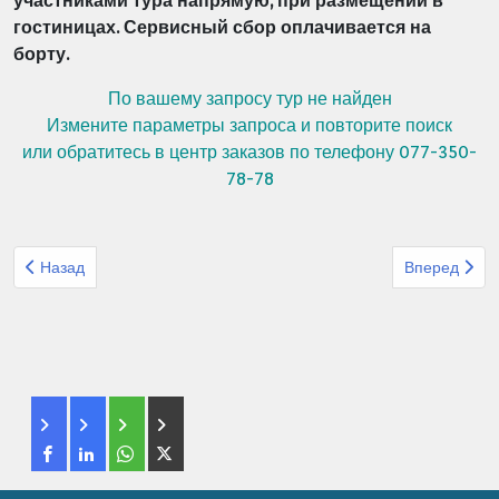
участниками тура напрямую, при размещении в
гостиницах. Сервисный сбор оплачивается на
борту.
По вашему запросу тур не найден
Измените параметры запроса и повторите поиск
или обратитесь в центр заказов по телефону 077-350-
78-78
Предыдущий: Организованный тур из Израиля Штурман Тайланд
Следующий: 
Назад
Вперед