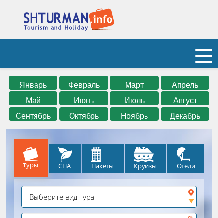
Январь
Февраль
Март
Апрель
Май
Июнь
Июль
Август
Сентябрь
Октябрь
Ноябрь
Декабрь
Туры
СПА
Круизы
Отели
Пакеты