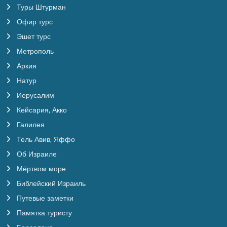
Туры Штурман
Офир турс
Эшет турс
Метрополь
Аркия
Натур
Иерусалим
Кейсария, Акко
Галилея
Тель Авив, Яффо
Об Израиле
Мёртвом море
Библейский Израиль
Путевые заметки
Памятка туристу