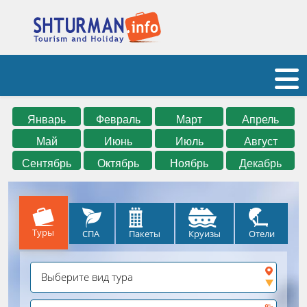
Январь
Февраль
Март
Апрель
Май
Июнь
Июль
Август
Сентябрь
Октябрь
Ноябрь
Декабрь
Туры
СПА
Круизы
Отели
Пакеты