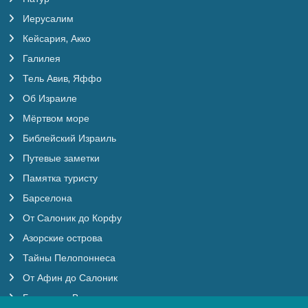
Иерусалим
Кейсария, Акко
Галилея
Тель Авив, Яффо
Об Израиле
Мёртвом море
Библейский Израиль
Путевые заметки
Памятка туристу
Барселона
От Салоник до Корфу
Азорские острова
Тайны Пелопоннеса
От Афин до Салоник
Будапешт, Вена