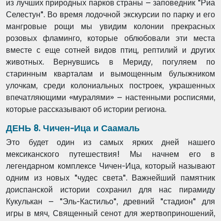
из лучших природных парков страны – заповедник "Риа
Селестун". Во время лодочной экскурсии по парку и его
мангровые рощи мы увидим колонии прекрасных
розовых фламинго, которые облюбовали эти места
вместе с еще сотней видов птиц, рептилий и других
животных. Вернувшись в Мериду, погуляем по
старинным кварталам и вымощенным булыжником
улочкам, среди колониальных построек, украшенных
впечатляющими «муралями» – настенными росписями,
которые рассказывают об истории региона.
ДЕНЬ 8. Чичен-Ица и Саамаль
Это будет один из самых ярких дней нашего
мексиканского путешествия! Мы начнем его в
легендарном комплексе Чичен-Ица, который называют
одним из новых "чудес света". Важнейший памятник
доиспанской истории сохранил для нас пирамиду
Кукулькан – "Эль-Кастильо", древний "стадион" для
игры в мяч, Священный сенот для жертвоприношений,