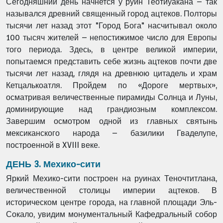
Сегодняшний день начнется у руин Теотиуакана – так
назывался древний священный город ацтеков. Полторы
тысячи лет назад этот "Город Бога" насчитывал около
100 тысяч жителей – непостижимое число для Европы
того периода. Здесь, в центре великой империи,
попытаемся представить себе жизнь ацтеков почти две
тысячи лет назад, глядя на древнюю цитадель и храм
Кетцалькоатля. Пройдем по «Дороге мертвых»,
осматривая величественные пирамиды Солнца и Луны,
доминирующие над грандиозным комплексом.
Завершим осмотром одной из главных святынь
мексиканского народа – базилики Гваделупе,
построенной в XVIII веке.
ДЕНЬ 3. Мехико-сити
Яркий Мехико-сити построен на руинах Теночтитлана,
величественной столицы империи ацтеков. В
историческом центре города, на главной площади Эль-
Сокало, увидим монументальный Кафедральный собор