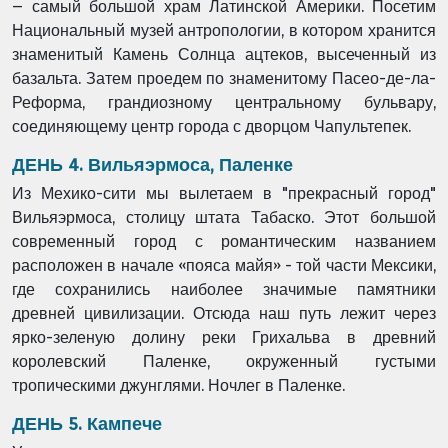
– самый большой храм Латинской Америки. Посетим
Национальный музей антропологии, в котором хранится
знаменитый Камень Солнца ацтеков, высеченный из
базальта. Затем проедем по знаменитому Пасео-де-ла-
Реформа, грандиозному центральному бульвару,
соединяющему центр города с дворцом Чапультепек.
ДЕНЬ 4. Вильяэрмоса, Паленке
Из Мехико-сити мы вылетаем в "прекрасный город"
Вильяэрмоса, столицу штата Табаско. Этот большой
современный город с романтическим названием
расположен в начале «пояса майя» - той части Мексики,
где сохранились наиболее значимые памятники
древней цивилизации. Отсюда наш путь лежит через
ярко-зеленую долину реки Грихальва в древний
королевский Паленке, окруженный густыми
тропическими джунглями. Ночлег в Паленке.
ДЕНЬ 5. Кампече