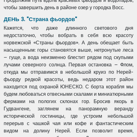
Продолжим путь вдоль красивых фьордов и водопадов,
чтобы завершить день в районе озер у городка Восс.
ДЕНЬ 3. "Страна фьордов"
Кажется, что даже длинного светового дня
недостаточно, чтобы вобрать в себя всю красоту
норвежской «Страны фьордов». А день обещает быть
насыщенным: горы становятся выше, нетронутые леса
– гуще, а вода неизменно блестит рядом под скупыми
лучами северного солнца. Первая остановка – Флом,
откуда мы отправимся в небольшой круиз по Нерей-
фьорду редкой красоты, ведь недаром этот район
находится под охраной ЮНЕСКО. С борта корабля мы
будем любоваться отвесными скалами и миниатюрными
фермами на пологих склонах гор. Бросив якорь в
Гудвангене, заглянем на панорамную веранду
исторической гостиницы, где устроим небольшой
перерыв с чашкой чая или кофе и фантастическим
видом на долину Нерей. Если позволит время,