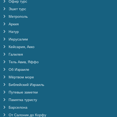
Офир турс
Эшет турс
Метрополь
Аркия
Натур
Иерусалим
Кейсария, Акко
Галилея
Тель Авив, Яффо
Об Израиле
Мёртвом море
Библейский Израиль
Путевые заметки
Памятка туристу
Барселона
От Салоник до Корфу