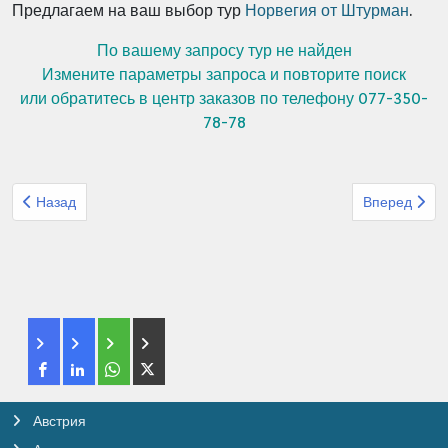
Предлагаем на ваш выбор тур
Норвегия от Штурман
.
По вашему запросу тур не найден
Измените параметры запроса и повторите поиск
или обратитесь в центр заказов по телефону 077-350-
78-78
Предыдущий: Организованный тур из Израиля Метрополь Каспи
Следующий: 
Назад
Вперед
Австрия