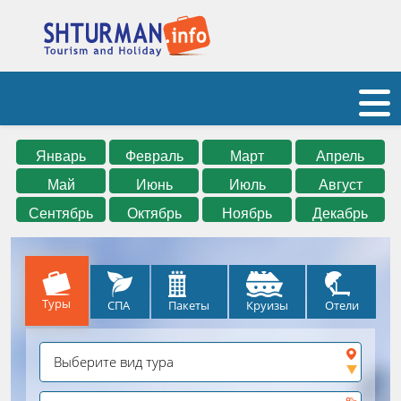
Январь
Февраль
Март
Апрель
Май
Июнь
Июль
Август
Сентябрь
Октябрь
Ноябрь
Декабрь
Туры
СПА
Круизы
Отели
Пакеты