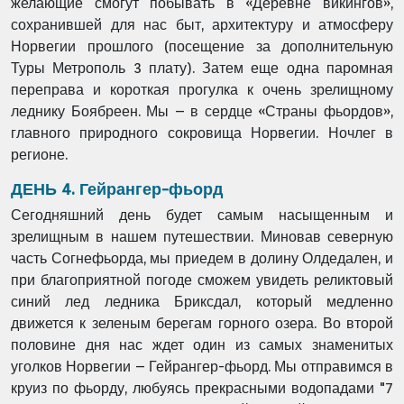
желающие смогут побывать в «Деревне викингов»,
сохранившей для нас быт, архитектуру и атмосферу
Норвегии прошлого (посещение за дополнительную
Туры Метрополь 3 плату). Затем еще одна паромная
переправа и короткая прогулка к очень зрелищному
леднику Боябреен. Мы – в сердце «Страны фьордов»,
главного природного сокровища Норвегии. Ночлег в
регионе.
ДЕНЬ 4. Гейрангер-фьорд
Сегодняшний день будет самым насыщенным и
зрелищным в нашем путешествии. Миновав северную
часть Согнефьорда, мы приедем в долину Олдедален, и
при благоприятной погоде сможем увидеть реликтовый
синий лед ледника Бриксдал, который медленно
движется к зеленым берегам горного озера. Во второй
половине дня нас ждет один из самых знаменитых
уголков Норвегии – Гейрангер-фьорд. Мы отправимся в
круиз по фьорду, любуясь прекрасными водопадами "7