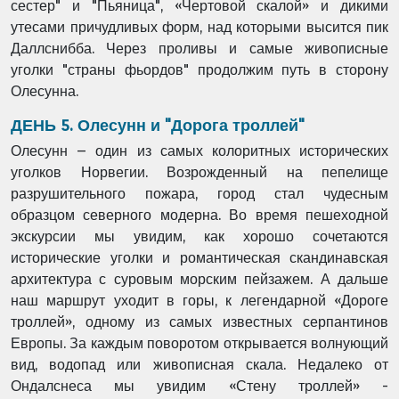
сестер" и "Пьяница", «Чертовой скалой» и дикими
утесами причудливых форм, над которыми высится пик
Даллснибба. Через проливы и самые живописные
уголки "страны фьордов" продолжим путь в сторону
Олесунна.
ДЕНЬ 5. Олесунн и "Дорога троллей"
Олесунн – один из самых колоритных исторических
уголков Норвегии. Возрожденный на пепелище
разрушительного пожара, город стал чудесным
образцом северного модерна. Во время пешеходной
экскурсии мы увидим, как хорошо сочетаются
исторические уголки и романтическая скандинавская
архитектура с суровым морским пейзажем. А дальше
наш маршрут уходит в горы, к легендарной «Дороге
троллей», одному из самых известных серпантинов
Европы. За каждым поворотом открывается волнующий
вид, водопад или живописная скала. Недалеко от
Ондалснеса мы увидим «Стену троллей» -