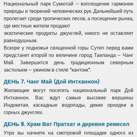
Национальный парк Суккотай – воплощение гармонии
природы и
творений человеческих рук. Дальнейший путь
пролегает среди
тропических лесов, а посещение рынка,
где местные жители продают
экзотические продукты джунглей, никого не оставляет
равнодушным.
Вскоре у подножья священной горы Сутеп перед вами
предстанет второй
по величине город Таиланда – Чанг
Май. Завершится день
традиционным северным
застольем – ужином в стиле "кантокк".
ДЕНЬ 7. Чанг Май (Дой Интханнон)
Желающие могут посетить национальный парк Дой
Интханнон. Вас ждут самые высокие вершины
Индокитая, каскадные водопады, дикие орхидеи в
горных джунглях.
ДЕНЬ 8. Храм Ват Пратхат и деревня ремесел
Утро вы начнете на смотровой площадке одного из