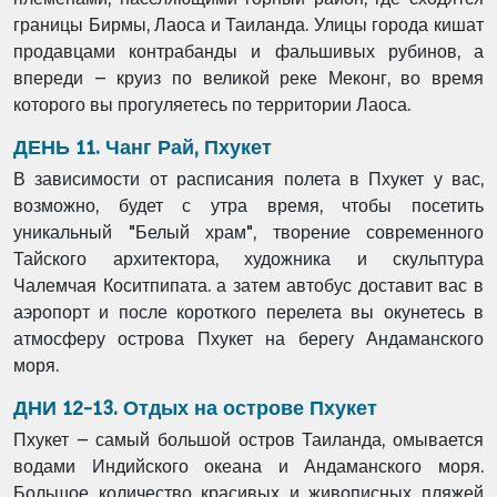
границы Бирмы, Лаоса и
Таиланда. Улицы города кишат
продавцами контрабанды и фальшивых
рубинов, а
впереди – круиз по великой реке Меконг, во время
которого
вы прогуляетесь по территории Лаоса.
ДЕНЬ 11. Чанг Рай, Пхукет
В зависимости от расписания полета в Пхукет у вас,
возможно, будет с
утра время, чтобы посетить
уникальный "Белый храм", творение
современного
Тайского архитектора, художника и скульптура
Чалемчая
Коситпипата. а затем автобус доставит вас в
аэропорт и после
короткого перелета вы окунетесь в
атмосферу острова Пхукет на
берегу Андаманского
моря.
ДНИ 12-13. Отдых на острове Пхукет
Пхукет – самый большой остров Таиланда, омывается
водами
Индийского океана и Андаманского моря.
Большое количество красивых и
живописных пляжей