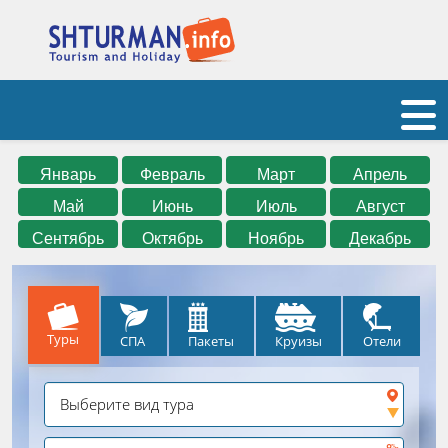
Январь
Февраль
Март
Апрель
Май
Июнь
Июль
Август
Сентябрь
Октябрь
Ноябрь
Декабрь
Туры
СПА
Круизы
Отели
Пакеты