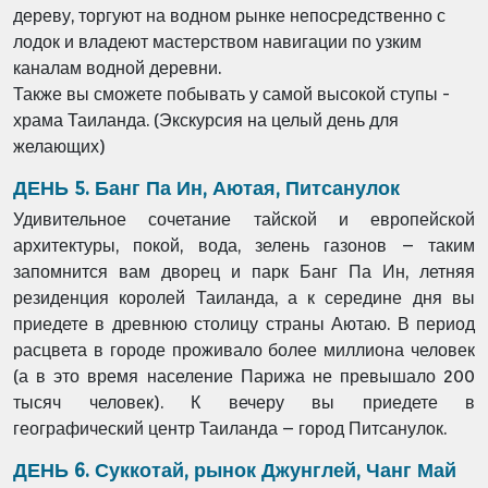
дереву, торгуют на водном рынке непосредственно с
лодок
и владеют мастерством навигации по узким
каналам водной деревни.
Также вы сможете побывать у самой высокой ступы -
храма Таиланда.
(Экскурсия на целый день для
желающих)
ДЕНЬ 5. Банг Па Ин, Аютая, Питсанулок
Удивительное сочетание тайской и европейской
архитектуры, покой,
вода, зелень газонов – таким
запомнится вам дворец и парк Банг Па Ин,
летняя
резиденция королей Таиланда, а к середине дня вы
приедете в
древнюю столицу страны Аютаю. В период
расцвета в городе проживало
более миллиона человек
(а в это время население Парижа не
превышало 200
тысяч человек). К вечеру вы приедете в
географический
центр Таиланда – город Питсанулок.
ДЕНЬ 6. Суккотай, рынок Джунглей, Чанг Май