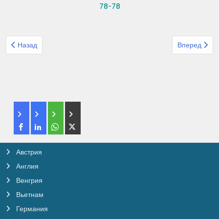
78-78
Предыдущий: Организованный тур Эшет турс Тайланд Паттайя
Следующий: 
Назад
Вперед
Австрия
Англия
Венгрия
Вьетнам
Германия