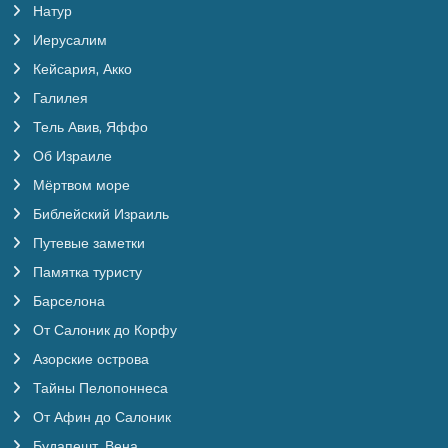
Натур
Иерусалим
Кейсария, Акко
Галилея
Тель Авив, Яффо
Об Израиле
Мёртвом море
Библейский Израиль
Путевые заметки
Памятка туристу
Барселона
От Салоник до Корфу
Азорские острова
Тайны Пелопоннеса
От Афин до Салоник
Будапешт, Вена