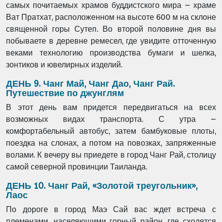
самых почитаемых
храмов буддистского мира – храме
Ват Пратхат, расположенном на
высоте 600 м на склоне
священной горы Сутеп. Во второй половине дня
вы
побываете в деревне ремесел, где увидите отточенную
веками
технологию производства бумаги и шелка,
зонтиков и ювелирных
изделий.
ДЕНЬ 9. Чанг Май, Чанг Дао, Чанг Рай.
Путешествие по джунглям
В этот день вам придется передвигаться на всех
возможных видах
транспорта. С утра –
комфортабельный автобус, затем бамбуковые
плоты,
поездка на слонах, а потом на повозках, запряженные
волами. К
вечеру вы приедете в город Чанг Рай, столицу
самой северной
провинции Таиланда.
ДЕНЬ 10. Чанг Рай, «Золотой треугольник»,
Лаос
По дороге в город Маэ Сай вас ждет встреча с
племенами,
населяющими горный район, где сходятся