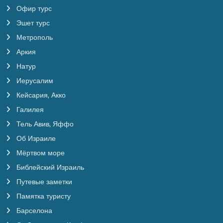
Офир турс
Эшет турс
Метрополь
Аркия
Натур
Иерусалим
Кейсария, Акко
Галилея
Тель Авив, Яффо
Об Израиле
Мёртвом море
Библейский Израиль
Путевые заметки
Памятка туристу
Барселона