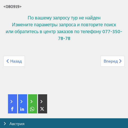
<080919>
По вашему запросу тур не найден
Измените параметры запроса и повторите поиск
или обратитесь в центр заказов по телефону 077-350-
78-78
Предыдущий: Организованный тур из Израиля Натур Испания, с
Следующий: 
Назад
Вперед
Австрия