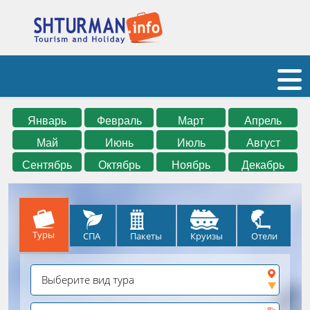
Январь
Февраль
Март
Апрель
Май
Июнь
Июль
Август
Сентябрь
Октябрь
Ноябрь
Декабрь
Туры
СПА
Круизы
Отели
Пакеты