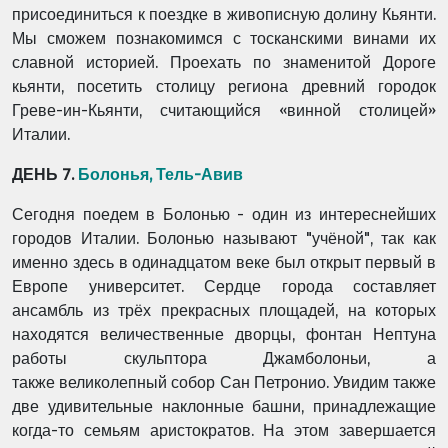
присоединиться к поездке в живописную долину
Кьянти.
Мы сможем познакомимся с тосканскими винами их
славной историей. Проехать по
знаменитой Дороге
кьянти, посетить столицу региона древний городок
Греве-ин-Кьянти,
считающийся «винной столицей»
Италии.
ДЕНЬ 7.
Болонья, Тель-Авив
Сегодня поедем в Болонью - один из интереснейших
городов Италии. Болонью называют
"учёной", так как
именно здесь в одинадцатом веке был открыт первый в
Европе университет.
Сердце города составляет
ансамбль из трёх прекрасных площадей, на которых
находятся
величественные дворцы, фонтан Нептуна
работы скульптора Джамболоньи, а
также
великолепный собор Сан Петронио. Увидим также
две удивительные наклонные башни,
принадлежащие
когда-то семьям аристократов.
На этом завершается