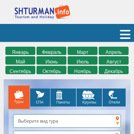
Январь
Февраль
Март
Апрель
Май
Июнь
Июль
Август
Сентябрь
Октябрь
Ноябрь
Декабрь
Туры
СПА
Круизы
Отели
Пакеты