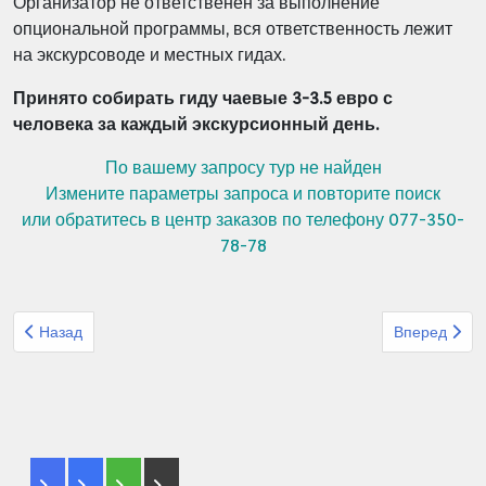
Организатор не ответственен за выполнение
опциональной программы, вся ответственность лежит
на экскурсоводе и местных гидах.
Принято собирать гиду чаевые 3-3.5 евро с
человека за каждый экскурсионный день.
По вашему запросу тур не найден
Измените параметры запроса и повторите поиск
или обратитесь в центр заказов по телефону 077-350-
78-78
Предыдущий: Организованный тур Офир турс Чехия Австрия П
Следующий: 
Назад
Вперед