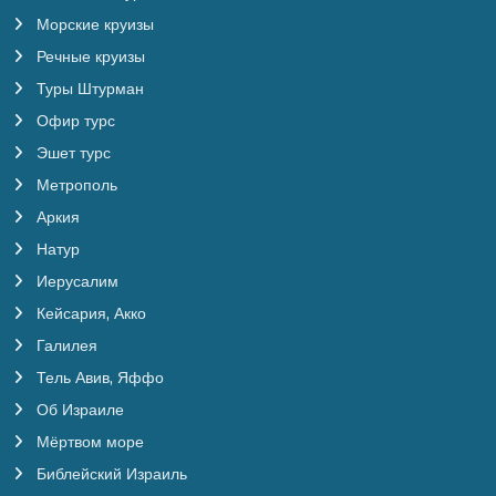
Морские круизы
Речные круизы
Туры Штурман
Офир турс
Эшет турс
Метрополь
Аркия
Натур
Иерусалим
Кейсария, Акко
Галилея
Тель Авив, Яффо
Об Израиле
Мёртвом море
Библейский Израиль