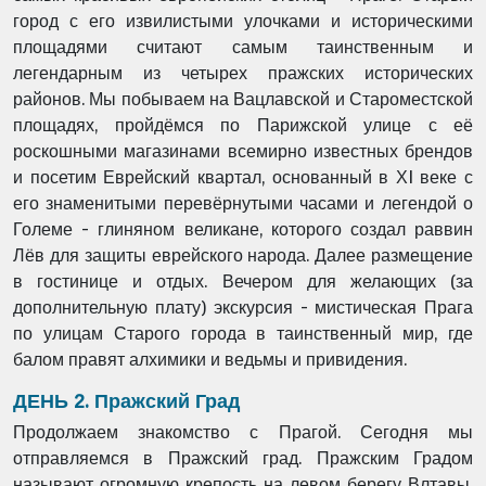
город с его извилистыми улочками и историческими
площадями считают самым таинственным и
легендарным из четырех пражских исторических
районов. Мы побываем на Вацлавской и Староместской
площадях, пройдёмся по Парижской улице с её
роскошными магазинами всемирно известных брендов
и посетим Еврейский квартал, основанный в ХI веке с
его знаменитыми перевёрнутыми часами и легендой о
Големе - глиняном великане, которого создал раввин
Лёв для защиты еврейского народа. Далее размещение
в гостинице и отдых. Вечером для желающих (за
дополнительную плату) экскурсия - мистическая Прага
по улицам Старого города в таинственный мир, где
балом правят алхимики и ведьмы и привидения.
ДЕНЬ 2. Пражский Град
Продолжаем знакомство с Прагой. Сегодня мы
отправляемся в Пражский град. Пражским Градом
называют огромную крепость на левом берегу Влтавы.