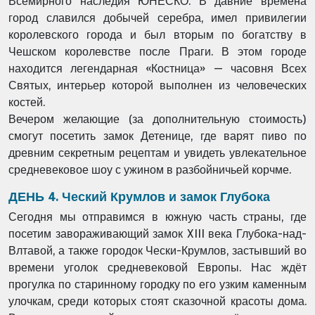
Всемирного наследия ЮНЕСКО. В давние времена
город славился добычей серебра, имел привилегии
королевского города и был вторым по богатству в
Чешском королевстве после Праги. В этом городе
находится легендарная «Костница» — часовня Всех
Святых, интерьер которой выполнен из человеческих
костей.
Вечером желающие (за дополнительную стоимость)
смогут посетить замок Детенице, где варят пиво по
древним секретным рецептам и увидеть увлекательное
средневековое шоу с ужином в разбойничьей корчме.
ДЕНЬ 4. Ческий Крумлов и замок Глубока
Сегодня мы отправимся в южную часть страны, где
посетим завораживающий замок XIII века Глубока-над-
Влтавой, а также городок Чески-Крумлов, застывший во
времени уголок средневековой Европы. Нас ждёт
прогулка по старинному городку по его узким каменным
улочкам, среди которых стоят сказочной красоты дома.