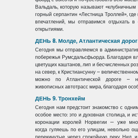
Вальдаль, которую
называют «клубничным 
горный серпантин «Лестница Троллей», гд
впечатлений, мы отправимся отдыхать в
открытиями.
ДЕНЬ 8. Молде, Атлантическая дорог
Сегодня мы отправляемся в администрати
побережья Румсдальсфьорда. Благодаря в
цветущих каштанов, лип и
бесчисленных роз
на север, к Кристиансунну – величественн
можно по Атлантической дороге –
живописных
автотрасс мира, благодаря осо
ДЕНЬ 9. Тронхейм
Сегодня нам предстоит знакомство с одни
особое место: это и духовная столица, и и
коронации королей Норвегии — уже
мно
когда
гуляешь по его улицам, невольно о
перекинутые через спокойную реку Нид, 