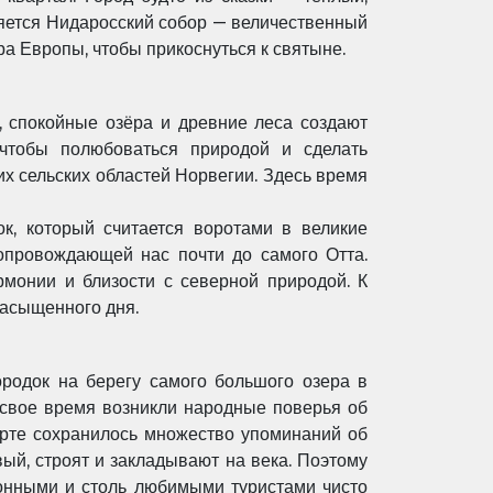
яется Нидаросский собор —
величественный
ра Европы, чтобы прикоснуться к святыне.
,
спокойные озёра и древние леса создают
 чтобы полюбоваться природой и сделать
х сельских областей Норвегии. Здесь
время
ок, который
считается воротами в великие
сопровождающей нас почти до самого Отта.
рмонии и близости с северной природой. К
е насыщенного
дня.
ородок на
берегу самого большого озера в
 свое время возникли народные поверья об
рорте сохранилось множество упоминаний
об
вый,
строят и закладывают на века. Поэтому
онными и столь любимыми туристами чисто