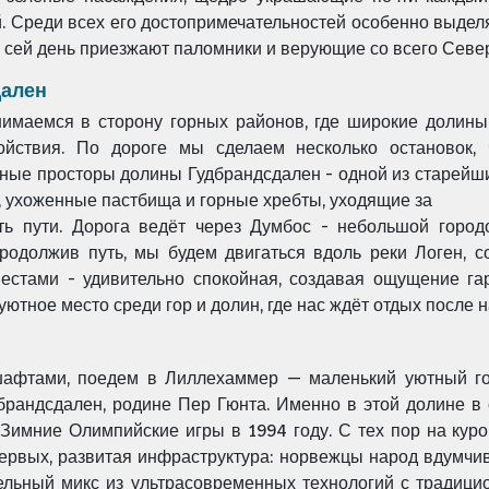
 Среди всех его достопримечательностей особенно выдел
о сей день приезжают паломники и верующие со
всего Севе
дален
имаемся в сторону горных районов, где широкие долины
койствия. По дороге мы
сделаем несколько остановок,
ные просторы долины Гудбрандсдален - одной из старейши
 ухоженные пастбища и горные хребты, уходящие за
ть пути. Дорога ведёт через Думбос - небольшой город
Продолжив путь, мы будем двигаться
вдоль реки Логен, 
естами - удивительно спокойная, создавая ощущение га
 уютное место среди гор и долин, где нас ждёт отдых посл
шафтами, поедем в Лиллехаммер — маленький уютный г
дбрандсдален, родине Пер
Гюнта. Именно в этой долине в
Зимние Олимпийские игры в 1994 году. С тех пор на ку
первых, развитая инфраструктура: норвежцы народ вдумчи
ельный микс из
ультрасовременных технологий с традици