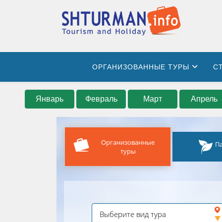
ОРГАНИЗОВАННЫЕ ТУРЫ
С
Январь
Февраль
Март
Апрель
Организованные
П
туры