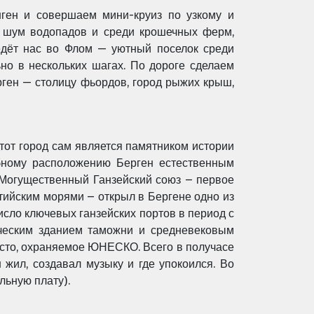
нген и
совершаем мини-круиз по узкому и
д шум водопадов и среди крошечных ферм,
едёт нас во Флом — уютный поселок среди
ьно в
нескольких шагах. По дороге сделаем
ген — столицу фьордов, город рыжих крыш,
Этот
город сам является памятником истории
бному расположению Берген естественным
Могущественный Ганзейский союз – первое
ийским морями – открыл в Бергене одно из
число ключевых
ганзейских портов в период с
ическим зданием таможни и
средневековым
есто, охраняемое ЮНЕСКО.
Всего в получасе
н жил, создавал музыку и где упокоился. Во
льную плату).