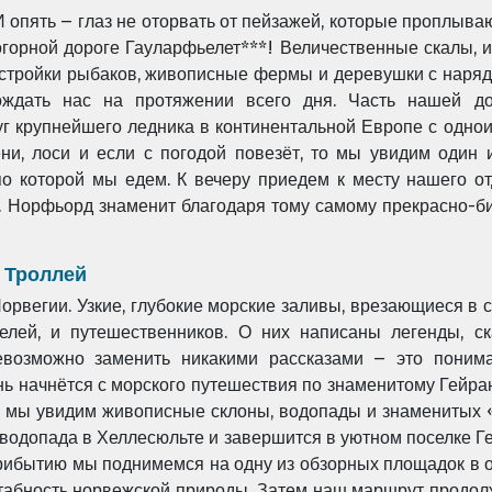
И опять – глаз не оторвать от пейзажей, которые проплыва
огорной дороге
Гауларфьелет***! Величественные скалы, и
остройки рыбаков, живописные фермы и деревушки с нар
ождать нас на протяжении всего дня. Часть нашей
д
уг крупнейшего
ледника в континентальной Европе с одн
ни, лоси и если с погодой повезёт, то мы увидим один
о которой мы едем. К вечеру приедем к месту нашего
о
а. Норфьорд
знаменит благодаря тому самому прекрасно-б
 Троллей
рвегии. Узкие, глубокие морские заливы, врезающиеся в 
елей, и путешественников. О
них написаны легенды, с
евозможно заменить никакими рассказами – это понима
ь начнётся с морского путешествия по знаменитому Гейра
и мы увидим живописные склоны,
водопады и знаменитых 
водопада в Хеллесюльте и завершится в уютном поселке Г
прибытию мы поднимемся на одну из обзорных площадок в
табность норвежской
природы. Затем наш маршрут продол