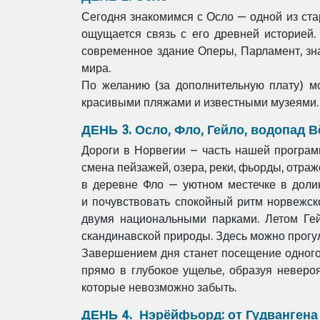
Сегодня знакомимся с Осло — одной из ст
ощущается связь с его древней историей
современное здание Оперы, Парламент,
зн
мира.
По желанию (за дополнительную плату) 
красивыми пляжами и известными музеями.
ДЕНЬ 3. Осло, Фло, Гейло, водопад 
Дороги в Норвегии – часть нашей програм
смена пейзажей, озера, реки, фьорды, отра
в деревне Фло — уютном местечке
в доли
и
почувствовать спокойный ритм норвежск
двумя национальными парками. Летом Ге
скандинавской природы. Здесь
можно прогул
Завершением дня станет посещение одног
прямо в глубокое ущелье, образуя невер
которые невозможно забыть.
ДЕНЬ 4. Нэрёйфьорд: от Гудвангена