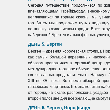
Сегодня путешествие продолжится по жи
впечатляющему Нэрёйфьорду, внесённом
цепляющихся за горные склоны, мы
увид
гор.
Затем мы продолжим путь к водопаду
остановку в живописном городке Восс, ок
набережной Брегген и
атмосферных улочек, 
ДЕНЬ 5. Берген
Берген – древняя королевская столица Нор
как самый большой деревянный населен
образом превратился в
торговый центр, гд
международное торговое объединение, ко
своих главных
представительств. Наряду с 
XIII по XVII века.
Во время обзорной прог
ганзейским кварталом. Его знаменитая наб
от города, на скале, расположена усадьб
второй половине дня все желающие смогут 
ДЕНЬ 6. Берген, Нордфьорд