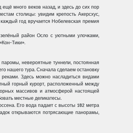
рд ещё
много веков назад, и здесь до сих пор
стам столицы: увидим крепость Акерсхус,
е каждый год вручаетcя Нобелевская премия
и зелёный
район Осло с уютными улочками,
«Кон-Тики».
, паромы,
невероятные туннели, постоянная
его нашего тура. Сначала сделаем остановку
 реками. Здесь можно насладиться видами
стный
горный курорт, расположенный между
горных массивов и атмосферой настоящей
бовать местные деликатесы.
оссена.
Его вода падает с высоты 182 метра
адок открываются потрясающие панорамы,