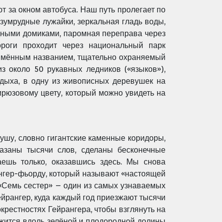
ют за
окном автобуса. Наш путь пролегает по
зумрудные лужайки, зеркальная гладь воды,
ядными домиками, паромная
переправа через
ороги проходит через национальный парк
оимённым названием, тщательно охраняемый
 из около 50 рукавных ледников
(«языков»),
тдыха, в одну из живописных деревушек на
ирюзовому цвету, который можно увидеть на
сушу,
словно гигантские каменные коридоры,
казаны тысячи слов, сделаны бесконечные
ешь только, оказавшись здесь. Мы снова
нгер-фьорду,
который называют «настоящей
«Семь сестер» – один из самых узнаваемых
ейрангер, куда каждый год приезжают
тысячи
окрестностях Гейрангера, чтобы взглянуть на
жится вдоль зелёной и плодородной долины