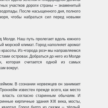
тных участков дороги
страны – знаменитый
 водопады. После насыщенного дня, полного
моря, чтобы набраться сил перед новыми
од Молде.
Наш путь пролегает вдоль южного
ый морской климат. Город наполняет аромат
 красоты. Из «города роз» мы
направляемся
тами островах. Добраться до него из Молде
ен, которая считается одной из самых
ам вокруг.
нхеймом.
В сознании норвежцев он занимает
 Тронхейм известен прежде всего, как место
ь власть согласно старинным обычаям. И
таринные
кирпичные здания XIX века, мосты,
квартал. Город будто из сказки — тёплый,