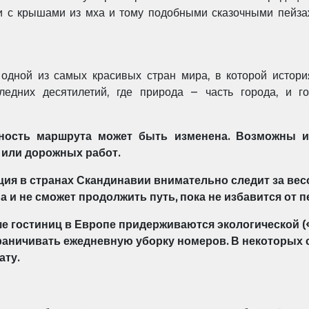
и с крышами из мха и тому подобными сказочными пейз
одной из самых красивых стран мира, в которой истор
следних десятилетий, где природа –
часть города, и г
ьность маршрута может быть изменена.
Возможны и
 или дорожных работ.
ция в странах Скандинавии внимательно следит за
вес
а и не сможет
продолжить путь, пока не избавится от п
ше гостиниц в Европе придерживаются экологической
(
граничивать
ежедневную уборку номеров. В некоторых 
ату.