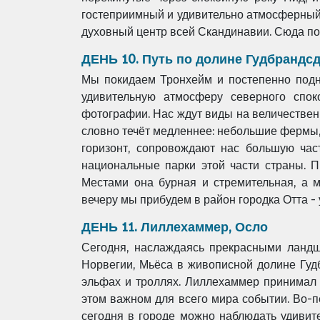
гостеприимный и удивительно
атмосферный.
духовный центр всей Скандинавии. Сюда п
ДЕНЬ 10. Путь по долине Гудбрандс
Мы покидаем Тронхейм и постепенно подн
удивительную атмосферу северного спо
фотографии. Нас ждут виды на
величествен
словно течёт медленнее: небольшие фермы,
горизонт, сопровождают нас большую час
национальные парки этой части страны. 
Местами она бурная и стремительная, а
м
вечеру
мы прибудем в район городка Отта -
ДЕНЬ 11. Лиллехаммер, Осло
Сегодня, наслаждаясь прекрасными ланд
Норвегии, Мьёса в живописной долине Гу
эльфах и троллях. Лиллехаммер
принимал 
этом важном для всего мира событии. Во-
сегодня в городе можно наблюдать удивит