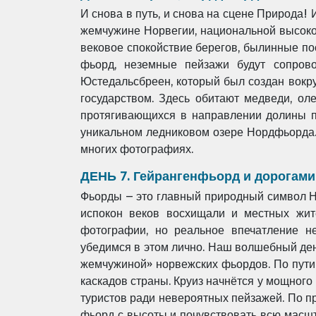
И снова в путь, и снова на сцене Природа! 
жемчужине Норвегии, национальной высок
вековое спокойствие
берегов, былинные п
фьорд, неземные пейзажи будут сопров
Юстедальсбреен, который был создан вокр
государством. Здесь
обитают медведи, оле
протягивающихся в направлении долины п
уникальном ледниковом озере Нордфьорд
многих
фотографиях.
ДЕНЬ 7. Гейрангенфьорд и дорогами
Фьорды – это главный природный символ Но
испокон веков восхищали и местных жит
фотографии, но реальное впечатление
н
убедимся
в этом лично. Наш волшебный ден
жемчужиной» норвежских фьордов. По пут
каскадов страны. Круиз начнётся у
мощного 
туристов ради невероятных пейзажей. По 
фьорд с высоты и почувствовать всю масш