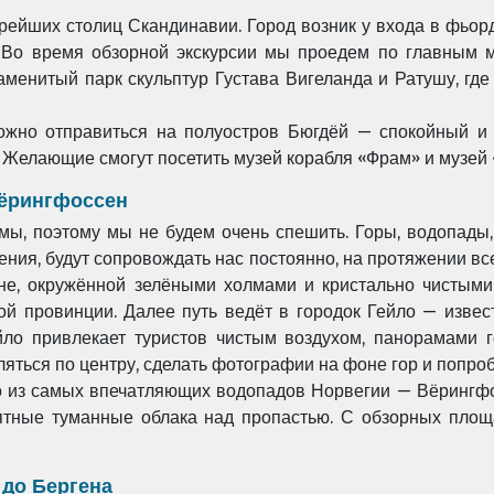
арейших столиц Скандинавии. Город возник у входа в фьо
. Во время обзорной экскурсии
мы проедем по главным ме
аменитый парк скульптур Густава Вигеланда и Ратушу, гд
можно отправиться на полуостров Бюгдёй — спокойный 
 Желающие смогут посетить
музей корабля «Фрам» и музей 
Вёрингфоссен
мы, поэтому мы не будем очень спешить. Горы, водопады
жения, будут сопровождать нас
постоянно, на протяжении вс
не, окружённой зелёными холмами и кристально чистыми
ой провинции. Далее путь ведёт в городок Гейло — изве
йло привлекает туристов
чистым воздухом, панорамами 
яться по центру, сделать фотографии на фоне гор и попро
о из самых впечатляющих водопадов Норвегии — Вёрингф
оятные туманные облака над
пропастью. С обзорных площ
 до Бергена