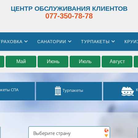
ЦЕНТР ОБСЛУЖИВАНИЯ КЛИЕНТОВ
077-350-78-78
ТРАХОВКА
САНАТОРИИ
ТУРПАКЕТЫ
КРУИ
Май
Июнь
Июль
Август
акеты СПА
Турпакеты