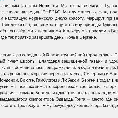
вописным уголкам Норвегии. Мы отправляемся в Гудва
у в список наследия ЮНЕСКО.
Между отвесных скал, по
им настоящую норвежскую дикую красоту. Маршрут прив
 Твиндефоссен, где можно ощутить силу природы буквал
ружённом озёрами и
вершинами. К вечеру мы приедем в Бер
где так приятно завершить день. Ночь в Бергене.
вегии и до середины XIX века крупнейший город страны. 
ный пункт Европы.
Благодаря защищенной гавани и удо
е купцы обменивались товарами, чинили суда и вели дела.
нтролировавшее
морские перевозки между Северным и Балт
Лондоном, Брюгге, Гамбургом и Любеком, Берген входил в 
улки мы познакомимся с королевской крепостью, истор
ережная – символ Бергена и единственное в
своем роде м
а выдающегося композитора Эдварда Грига – место,
где о
посетить
Трольхауген – музей-усадьбу композитора (за отде