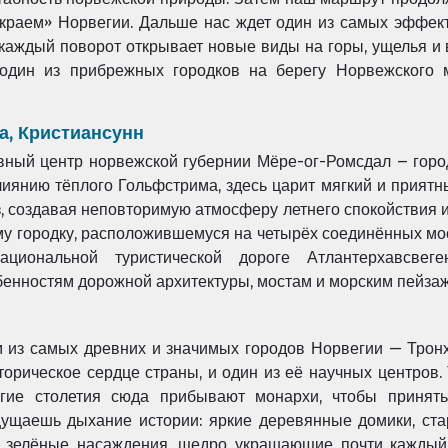
краем» Норвегии. Дальше нас ждет один из самых эффек
е каждый поворот открывает новые виды на
горы, ущелья и
 один из
прибрежных городков на берегу Норвежского 
а, Кристиансунн
вный центр норвежской губернии Мёре-ог-Ромсдал – гор
лиянию тёплого Гольфстрима,
здесь царит мягкий и приятн
, создавая неповторимую атмосферу летнего спокойствия и
ому городку, расположившемуся на четырёх
соединённых мос
национальной туристической дороге Атлантерхавсвег
бенностям дорожной архитектуры, мостам и морским пейзаж
м из самых древних и значимых городов Норвегии — Тро
сторическое сердце страны, и
один из её научных центров.
гие столетия сюда прибывают монархи, чтобы принят
щущаешь дыхание истории: яркие деревянные домики, с
и зелёные насаждения, щедро
украшающие почти каждый 