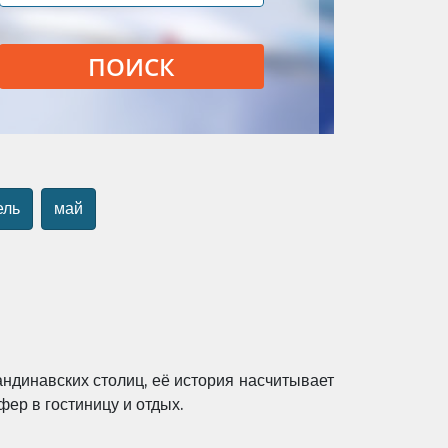
ПОИСК
ель
май
андинавских столиц, её история насчитывает
ер в гостиницу и отдых.