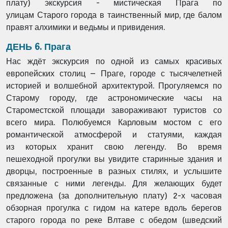
плату) экскурсия - мистическая Прага по
улицам Старого
города в таинственный мир, где балом
правят алхимики и ведьмы и привидения.
ДЕНЬ 6. Прага
Нас ждёт экскурсия по одной из самых красивых
европейских столиц – Праге, городе с
тысячелетней
историей и волшебной архитектурой. Прогуляемся по
Старому городу, где
астрономические часы на
Староместской площади завораживают туристов со
всего мира.
Полюбуемся Карловым мостом с его
романтической атмосферой и статуями, каждая
из
которых хранит свою легенду. Во время
пешеходной прогулки вы увидите старинные здания
и
дворцы, построенные в разных стилях, и услышите
связанные с ними легенды. Для
желающих будет
предложена (за дополнительную плату) 2-х часовая
обзорная прогулка с
гидом на катере вдоль берегов
старого города по реке Влтаве с обедом (шведский