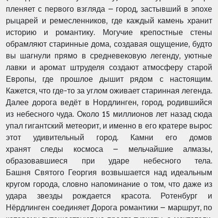
пленяет с первого взгляда – город,
застывший в эпохе
рыцарей и ремесленников, где каждый камень хранит
историю и
романтику. Могучие крепостные стены
обрамляют старинные дома, создавая ощущение,
будто
вы шагнули прямо в средневековую легенду, уютные
лавки и аромат штруделя
создают атмосферу старой
Европы, где прошлое дышит рядом с настоящим.
Кажется, что
где-то за углом оживает старинная легенда.
Далее дорога ведёт в Нордлинген, город,
родившийся
из небесного чуда. Около 15 миллионов лет назад сюда
упал гигантский
метеорит, и именно в его кратере вырос
этот удивительный город. Камни его домов
хранят
следы космоса – мельчайшие алмазы,
образовавшиеся при ударе небесного тела.
Башня
Святого Георгия возвышается над идеальным
кругом города, словно напоминание о том, что
даже из
удара звезды рождается красота. Ротенбург и
Нёрдлинген соединяет Дорога
романтики – маршрут, по