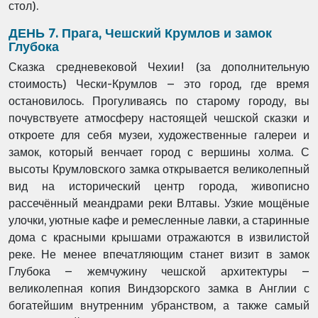
стол).
ДЕНЬ 7. Прага, Чешский Крумлов и замок
Глубока
Сказка средневековой Чехии! (за дополнительную
стоимость) Чески-Крумлов – это город,
где время
остановилось. Прогуливаясь по старому городу, вы
почувствуете атмосферу
настоящей чешской сказки и
откроете для себя музеи, художественные галереи и
замок,
который венчает город с вершины холма. С
высоты Крумловского замка открывается
великолепный
вид на исторический центр города, живописно
рассечённый меандрами реки
Влтавы. Узкие мощёные
улочки, уютные кафе и ремесленные лавки, а старинные
дома с
красными крышами отражаются в извилистой
реке. Не менее впечатляющим станет визит в
замок
Глубока – жемчужину чешской архитектуры –
великолепная копия Виндзорского
замка в Англии с
богатейшим внутренним убранством, а также самый