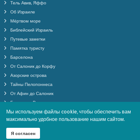
Тель Авив, Яффо
Об Израиле
Мёртвом море
Библейский Израиль
Путевые заметки
Памятка туристу
Барселона
От Салоник до Корфу
Азорские острова
Тайны Пелопоннеса
От Афин до Салоник
Будапешт, Вена
Мы используем файлы cookie, чтобы обеспечить вам
Мы используем файлы cookie, чтобы обеспечить вам
Бургундия
максимально удобное пользование нашим сайтом.
максимально удобное пользование нашим сайтом.
Бенилюкс
Южная Корея
Я согласен
Я согласен
Япония