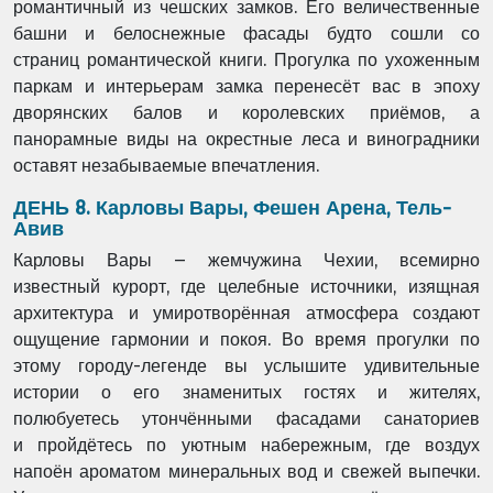
романтичный из
чешских замков. Его величественные
башни и белоснежные фасады будто сошли со
страниц
романтической книги. Прогулка по ухоженным
паркам и интерьерам замка перенесёт вас в
эпоху
дворянских балов и королевских приёмов, а
панорамные виды на окрестные леса и
виноградники
оставят незабываемые впечатления.
ДЕНЬ 8. Карловы Вары, Фешен Арена, Тель-
Авив
Карловы Вары – жемчужина Чехии, всемирно
известный курорт, где целебные источники,
изящная
архитектура и умиротворённая атмосфера создают
ощущение гармонии и покоя. Во
время прогулки по
этому городу-легенде вы услышите удивительные
истории о его
знаменитых гостях и жителях,
полюбуетесь утончёнными фасадами санаториев
и
пройдётесь по уютным набережным, где воздух
напоён ароматом минеральных вод и свежей
выпечки.