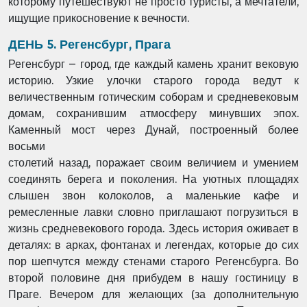
которому путешествуют не просто туристы, а мечтатели,
ищущие
прикосновение к вечности.
ДЕНЬ 5. Регенсбург, Прага
Регенсбург – город, где каждый камень хранит вековую
историю. Узкие улочки старого
города ведут к
величественным готическим соборам и средневековым
домам, сохранившим
атмосферу минувших эпох.
Каменный мост через Дунай, построенный более
восьми
столетий назад, поражает своим величием и умением
соединять берега и поколения. На
уютных площадях
слышен звон колоколов, а маленькие кафе и
ремесленные лавки словно
приглашают погрузиться в
жизнь средневекового города. Здесь история оживает в
деталях:
в арках, фонтанах и легендах, которые до сих
пор шепчутся между стенами старого
Регенсбурга. Во
второй половине дня прибудем в нашу гостиницу в
Праге. Вечером для
желающих (за дополнительную