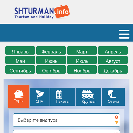
Январь
Февраль
Март
Апрель
Май
Июнь
Июль
Август
Сентябрь
Октябрь
Ноябрь
Декабрь
Туры
СПА
Круизы
Отели
Пакеты