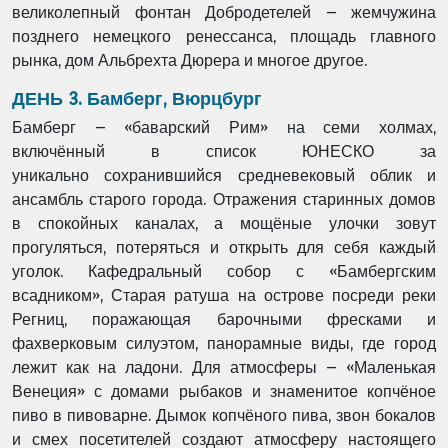
великолепный фонтан
Добродетелей – жемчужина
позднего немецкого ренессанса, площадь главного
рынка, дом
Альбрехта Дюрера и многое другое.
ДЕНЬ 3. Бамберг, Вюрцбург
Бамберг – «баварский Рим» на семи холмах,
включённый в список ЮНЕСКО за
уникально
сохранившийся средневековый облик и
ансамбль старого города. Отражения старинных
домов
в спокойных каналах, а мощёные улочки зовут
прогуляться, потеряться и открыть для
себя каждый
уголок. Кафедральный собор с «Бамбергским
всадником», Старая ратуша на
острове посреди реки
Регниц, поражающая барочными фресками и
фахверковым силуэтом,
панорамные виды, где город
лежит как на ладони. Для атмосферы – «Маленькая
Венеция» с
домами рыбаков и знаменитое копчёное
пиво в пивоварне.​ Дымок копчёного пива, звон
бокалов
и смех посетителей создают атмосферу настоящего