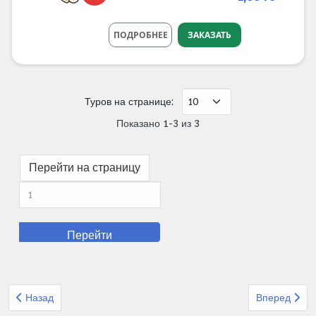
ПОДРОБНЕЕ
ЗАКАЗАТЬ
Туров на странице:
Показано 1-3 из 3
Перейти на страницу
Перейти
Предыдущий: Организованный тур Офир турс Германия Бавар
Следующий: 
Назад
Вперед