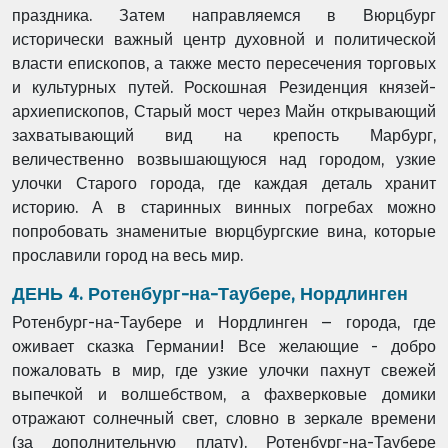
праздника. Затем направляемся
в Вюрцбург
исторически важный центр духовной и политической
власти епископов, а также
место пересечения торговых
и культурных путей. Роскошная Резиденция князей-
архиепископов, Старый мост через Майн открывающий
захватывающий вид на крепость
Марбург,
величественно возвышающуюся над городом, узкие
улочки Старого города, где
каждая деталь хранит
историю. А в старинных винных погребах можно
попробовать
знаменитые вюрцбургские вина, которые
прославили город на весь мир.
ДЕНЬ 4. Ротенбург-на-Таубере, Нордлинген
Ротенбург-на-Таубере и Нордлинген – города, где
оживает сказка Германии! Все желающие
- добро
пожаловать в мир, где узкие улочки пахнут свежей
выпечкой и волшебством, а
фахверковые домики
отражают солнечный свет, словно в зеркале времени
(за
дополнительную плату). Ротенбург-на-Таубере