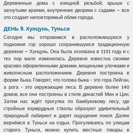
Деревянные дома с изящной
резьбой, крыши с
загнутыми краями, внутренние дворики с садами – все
это создает
неповторимый облик города.
ДЕНЬ 9. Хунцунь, Туньси
Сегодня мы отправимся в расположившуюся у
подножия гор хорошо сохранившуюся
традиционную
деревню – Хунцунь. Она была основана в 1131 году и с
тех пор мало
изменилась. Деревня известна своими
красиво оформленными домами, мощеными
улочками и
живописным расположением. Деревня построена в
форме быка. Говорят, что
голова быка - это гора Лейган,
а рога - это окружающие леса. В деревне более 140
домов, все
они построены в стиле династий Мин и Цин.
Затем нас ждёт прогулка по бамбуковому лесу,
где
стройные изумрудные стволы образуют удивительный
природный лабиринт и дарят
ощущение покоя. Далее
вернёмся в Туньси на отдых. Прогуливаясь по улицам
старого
Туньси, можно купить местные товары в