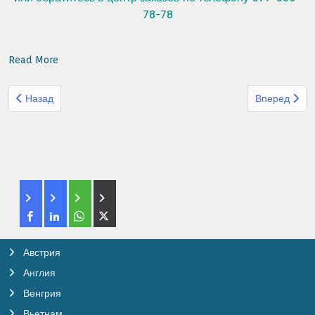
78-78
Read More
Предыдущий: Организованный тур Офир турс Китай Националь
Следующий: 
Назад
Вперед
Австрия
Англия
Венгрия
Вьетнам