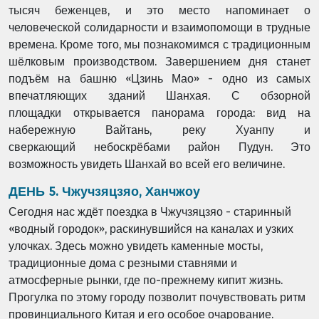
тысяч беженцев, и это место напоминает о
человеческой
солидарности и взаимопомощи в трудные
времена. Кроме того, мы познакомимся с
традиционным
шёлковым производством. Завершением дня станет
подъём на башню
«Цзинь Мао» - одно из самых
впечатляющих зданий Шанхая. С обзорной
площадки
открывается панорама города: вид на
набережную Вайтань, реку Хуанпу и
сверкающий
небоскрёбами район Пудун. Это
возможность увидеть Шанхай во всей его величине.
ДЕНЬ 5. Чжучзяцзяо, Ханчжоу
Сегодня нас ждёт поездка в Чжучзяцзяо - старинный
«водный городок», раскинувшийся на
каналах и узких
улочках. Здесь можно увидеть каменные мосты,
традиционные дома с
резными ставнями и
атмосферные рынки, где по-прежнему кипит жизнь.
Прогулка по этому
городу позволит почувствовать ритм
провинциального Китая и его особое очарование.