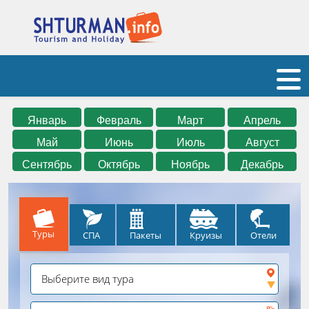
Январь
Февраль
Март
Апрель
Май
Июнь
Июль
Август
Сентябрь
Октябрь
Ноябрь
Декабрь
Туры
СПА
Круизы
Отели
Пакеты