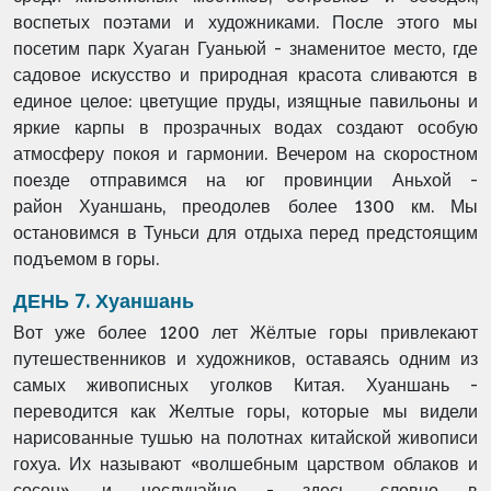
воспетых
поэтами и художниками. После этого мы
посетим парк Хуаган Гуаньюй - знаменитое место,
где
садовое искусство и природная красота сливаются в
единое целое: цветущие пруды,
изящные павильоны и
яркие карпы в прозрачных водах создают особую
атмосферу покоя и
гармонии. Вечером на скоростном
поезде отправимся на юг провинции Аньхой -
район
Хуаншань, преодолев более 1300 км. Мы
остановимся в Туньси для отдыха перед
предстоящим
подъемом в горы.
ДЕНЬ 7. Хуаншань
Вот уже более 1200 лет Жёлтые горы привлекают
путешественников и художников, оставаясь
одним из
самых живописных уголков Китая. Хуаншань -
переводится как Желтые горы,
которые мы видели
нарисованные тушью на полотнах китайской живописи
гохуа. Их
называют «волшебным царством облаков и
сосен», и неслучайно - здесь, словно в