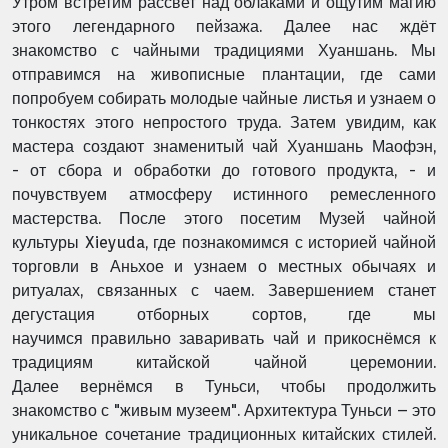
Утром встретим рассвет над облаками и ощутим магию
этого легендарного пейзажа. Далее
нас ждёт
знакомство с чайными традициями Хуаншань. Мы
отправимся на живописные
плантации, где сами
попробуем собирать молодые чайные листья и узнаем о
тонкостях этого
непростого труда. Затем увидим, как
мастера создают знаменитый чай Хуаншань Маофэн,
-
от сбора и обработки до готового продукта, - и
почувствуем атмосферу истинного
ремесленного
мастерства. После этого посетим Музей чайной
культуры Xieyuda, где
познакомимся с историей чайной
торговли в Аньхое и узнаем о местных обычаях и
ритуалах,
связанных с чаем. Завершением станет
дегустация отборных сортов, где мы
научимся
правильно заваривать чай и прикоснёмся к
традициям китайской чайной церемонии.
Далее
вернёмся в Туньси, чтобы продолжить
знакомство с "живым музеем". Архитектура Туньси –
это
уникальное сочетание традиционных китайских стилей.