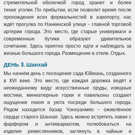
стремительной оболочкой город хранит и более
тихие
уголки. По прибытии, если позволит время после
прохождения всех формальностей в
аэропорту, нас
ждёт прогулка по Нанкинской улице - главной торговой
артерии города. Это
место, где старые универмаги и
современные бутики образуют удивительное
сочетание.
Здесь приятно просто идти и наблюдать за
жизнью большого города. Размещение в отеле.
Отдых.
ДЕНЬ 3. Шанхай
Мы начнём день с посещения сада Юйюань, созданного
в XVI веке. Это место, где каждая
дорожка ведёт к
неожиданному виду: искусственные пруды, изящные
мостики,
миниатюрные горки и павильоны создают
ощущение покоя и уюта посреди большого
города.
Рядом находится базар Чэнхуанмяо - оживлённое
сердце старого Шанхая. Здесь
можно встретить лавки с
фарфором и антиквариатом, полюбоваться на
изделия
ремесленников, заглянуть в чайные и