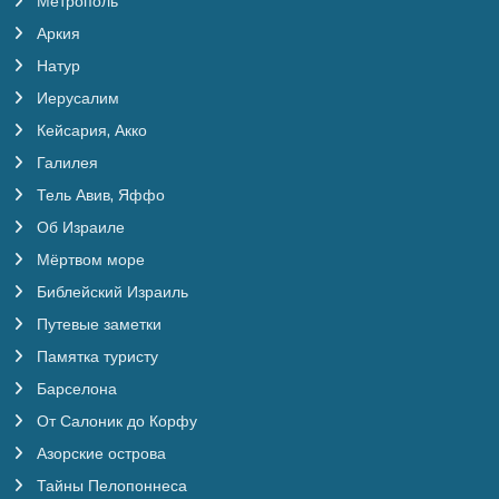
Метрополь
Аркия
Натур
Иерусалим
Кейсария, Акко
Галилея
Тель Авив, Яффо
Об Израиле
Мёртвом море
Библейский Израиль
Путевые заметки
Памятка туристу
Барселона
От Салоник до Корфу
Азорские острова
Тайны Пелопоннеса