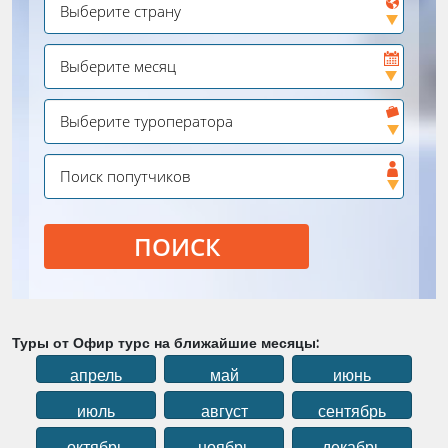
ПОИСК
Туры от Офир турс на ближайшие месяцы:
апрель
май
июнь
июль
август
сентябрь
октябрь
ноябрь
декабрь