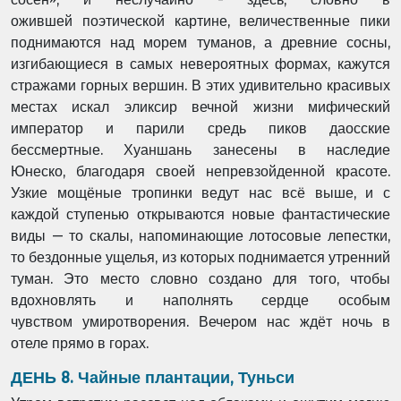
ожившей
поэтической картине, величественные пики
поднимаются над морем туманов, а древние
сосны,
изгибающиеся в самых невероятных формах, кажутся
стражами горных вершин. В
этих удивительно красивых
местах искал эликсир вечной жизни мифический
император и
парили средь пиков даосские
бессмертные. Хуаншань занесены в наследие
Юнеско,
благодаря своей непревзойденной красоте.
Узкие мощёные тропинки ведут нас всё выше, и
с
каждой ступенью открываются новые фантастические
виды — то скалы, напоминающие
лотосовые лепестки,
то бездонные ущелья, из которых поднимается утренний
туман. Это
место словно создано для того, чтобы
вдохновлять и наполнять сердце особым
чувством
умиротворения. Вечером нас ждёт ночь в
отеле прямо в горах.
ДЕНЬ 8. Чайные плантации, Туньси