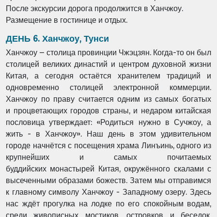
После
экскурсии дорога продолжится в Ханчжоу.
Размещение в гостинице и отдых.
ДЕНЬ 6. Ханчжоу, Тунси
Ханчжоу – столица провинции Чжэцзян. Когда-то он был
столицей великих династий и
центром духовной жизни
Китая, а сегодня остаётся хранителем традиций и
одновременно
столицей электронной коммерции.
Ханчжоу по праву считается одним из самых богатых
и
процветающих городов страны, и недаром китайская
пословица утверждает: «Родиться
нужно в Сучжоу, а
жить - в Ханчжоу». Наш день в этом удивительном
городе начнётся с
посещения храма Линъинь, одного из
крупнейших и самых почитаемых
буддийских
монастырей Китая, окружённого скалами с
высеченными образами божеств. Затем мы
отправимся
к главному символу Ханчжоу - Западному озеру. Здесь
нас ждёт прогулка на
лодке по его спокойным водам,
среди живописных мостиков, островков и беседок,