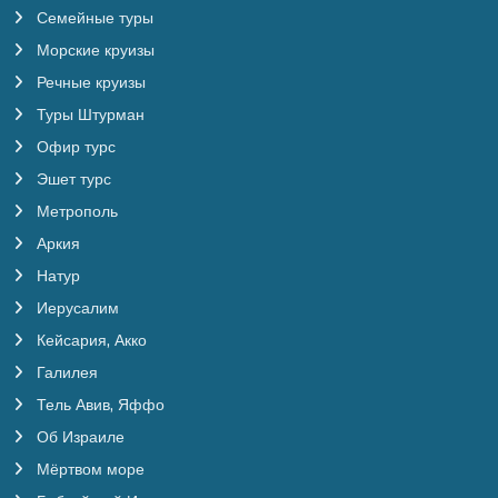
Семейные туры
Морские круизы
Речные круизы
Туры Штурман
Офир турс
Эшет турс
Метрополь
Аркия
Натур
Иерусалим
Кейсария, Акко
Галилея
Тель Авив, Яффо
Об Израиле
Мёртвом море