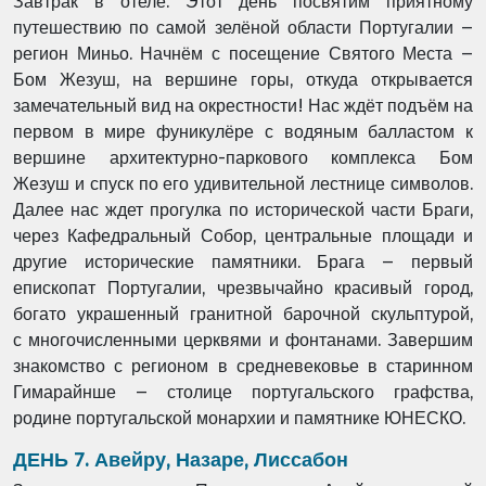
Завтрак в отеле. Этот день посвятим приятному
путешествию по самой зелёной области Португалии –
регион Миньо. Начнём с посещение Святого Места –
Бом Жезуш, на вершине горы, откуда открывается
замечательный вид на окрестности! Нас ждёт подъём на
первом в мире фуникулёре с водяным балластом к
вершине архитектурно-паркового комплекса Бом
Жезуш и спуск по его удивительной лестнице символов.
Далее нас ждет прогулка по исторической части Браги,
через Кафедральный Собор, центральные площади и
другие исторические памятники. Брага – первый
епископат Португалии, чрезвычайно красивый город,
богато украшенный гранитной барочной скульптурой,
с многочисленными церквями и фонтанами. Завершим
знакомство с регионом в средневековье в старинном
Гимарайнше – столице португальского графства,
родине португальской монархии и памятнике ЮНЕСКО.
ДЕНЬ 7. Авейру, Назаре, Лиссабон