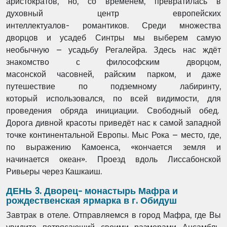
аристократов, но, со временем, превратилась в
духовный центр европейских
интеллектуалов- романтиков. Среди множества
дворцов и усадеб Синтры мы выберем самую
необычную – усадьбу Регалейра. Здесь нас ждёт
знакомство с философским дворцом,
масонской часовней, райским парком, и даже
путешествие по подземному лабиринту,
который использовался, по всей видимости, для
проведения обряда инициации. Свободный обед.
Дорога дивной красоты приведёт нас к самой западной
точке континентальной Европы. Мыс Рока – место, где,
по выражению Камоенса, «кончается земля и
начинается океан». Проезд вдоль Лиссабонской
Ривьеры через Кашкаиш.
ДЕНЬ 3. Дворец- монастырь Мафра и
рождественская ярмарка в г. Обидуш
Завтрак в отеле. Отправляемся в город Мафра, где Вы