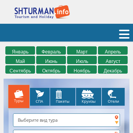
Январь
Февраль
Март
Апрель
Май
Июнь
Июль
Август
Сентябрь
Октябрь
Ноябрь
Декабрь
Туры
СПА
Круизы
Отели
Пакеты