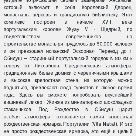
увидите потрясающий своими размерами Ансамбль,
который включает в себя Королевкий Дворец,
монастырь, церковь и грандиозную библиотеку. Этот
комплекс построен в начале XVIII века
португальским королем Жуау V - Щедрый, по
свидетельствам современников на
строительстве монастыря трудилось до 50.000 человек
и он превзошел испанский Эскориал. Переезд до г.
Обидуш – старинный португальский городок в 80 км к
северу от Лиссабона. Средневековая атмосфера,
традиционные белые домики с черепичными крышами
и высокая крепостная стена, на которую можно
подняться, привлекают сюда туристов в любое время
года. Здесь вы сможете попробовать вкуснейший
вишневый ликер - Жинжа из миниатюрных шоколадных
стаканчиков. Под Рождество в Обидуш царит
особая атмосфера: открывается самая известная
рождественская ярмарка Португалии (Vila Natal). И это
не просто рождественская ярмарка, это ещё и целый