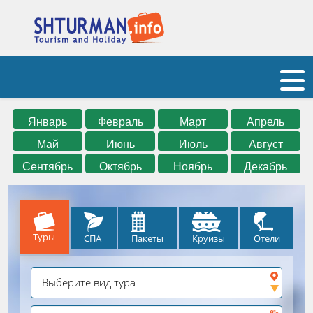
Январь
Февраль
Март
Апрель
Май
Июнь
Июль
Август
Сентябрь
Октябрь
Ноябрь
Декабрь
Туры
СПА
Круизы
Отели
Пакеты