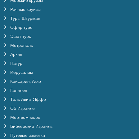
Морские круизы
Речные круизы
Туры Штурман
Офир турс
Эшет турс
Метрополь
Аркия
Натур
Иерусалим
Кейсария, Акко
Галилея
Тель Авив, Яффо
Об Израиле
Мёртвом море
Библейский Израиль
Путевые заметки