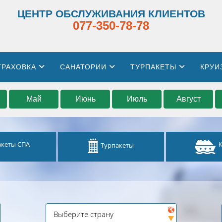
ЦЕНТР ОБСЛУЖИВАНИЯ КЛИЕНТОВ
077-350-78-78
ТРАХОВКА
САНАТОРИИ
ТУРПАКЕТЫ
КРУИ
Май
Июнь
Июль
Август
акеты СПА
Турпакеты