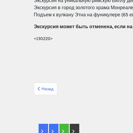
Экскурсия на уникальную римскую Виллу дел
Экскурсия в город золотого храма Монреал
Подъем к вулкану Этна на фуникулере (65 е
Экскурсия может быть отменена, если на
<130220>
Предыдущий: Организованный тур Аркия Испани
Назад