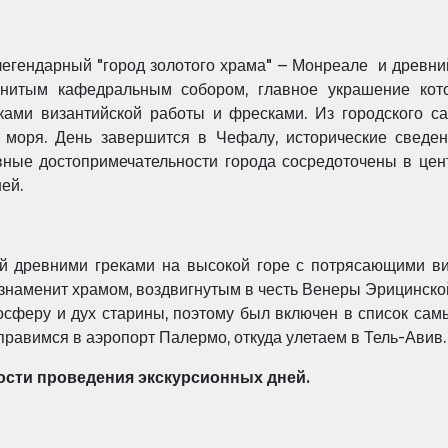
легендарный "город золотого храма" – Монреале и древ
нитым кафедральным собором, главное украшение кото
иками византийской работы и фресками. Из городского с
 моря. День завершится в Чефалу, исторические сведе
ные достопримечательности города сосредоточены в цен
ей.
ый древними греками на высокой горе с потрясающими ви
знаменит храмом, воздвигнутым в честь Венеры Эрицинско
осферу и дух старины, поэтому был включен в список са
правимся в аэропорт Палермо, откуда улетаем в Тель-Авив.
сти проведения экскурсионных дней.