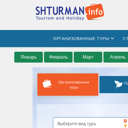
ОРГАНИЗОВАННЫЕ ТУРЫ
С
Январь
Февраль
Март
Апрель
Организованные
П
туры