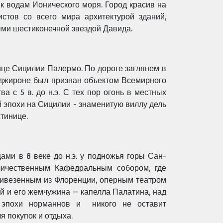
 к водам Ионического моря. Город красив на
стов со всего мира архитектурой зданий,
ными шестиконечной звездой Давида.
ице Сицилии Палермо. По дороге заглянем в
таджироне был признан объектом Всемирного
 с 5 в. до н.э. С тех пор огонь в местных
й эпохи на Сицилии - знаменитую виллу дель
тинице.
ми в 8 веке до н.э. у подножья горы Сан-
личественным Кафедральным собором, где
ивезенным из Флоренции, оперным театром
ей
и
его жемчужин
а
– капелл
а
Палатина, над
 эпохи норманнов и никого не оставит
я покупок и отдыха.