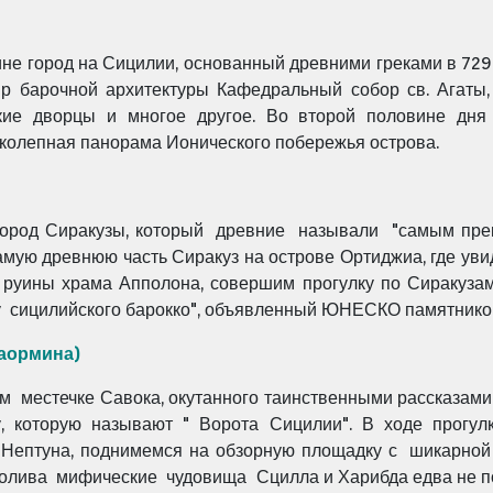
не город на Сицилии, основанный древними греками в 729 г.
р барочной архитектуры Кафедральный собор св. Агаты,
кие дворцы и многое другое. Во второй половине дн
ликолепная панорама Ионического побережья острова.
ород Сиракузы, который древние называли "самым пре
самую древнюю часть Сиракуз на острове Ортиджиа, где ув
руины храма Апполона, совершим прогулку по Сиракузам
у сицилийского барокко", объявленный ЮНЕСКО памятником
Таормина)
 местечке Савока, окутанного таинственными рассказами
которую называют " Ворота Сицилии". В ходе прогул
 Нептуна, поднимемся на обзорную площадку с шикарной
ролива мифические чудовища Сцилла и Харибда едва не по