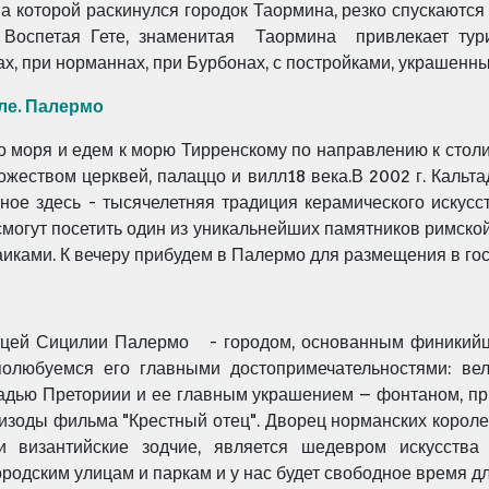
 которой раскинулся городок Таормина, резко спускаются
Воспетая Гете, знаменитая Таормина привлекает тури
ах, при норманнах, при Бурбонах, с постройками, украшен
ле. Палермо
 моря и едем к морю Тирренскому по направлению к стол
жеством церквей, палаццо и вилл18 века.В 2002 г. Каль
е здесь - тысячелетняя традиция керамического искусства
смогут посетить один из уникальнейших памятников римско
иками. К вечеру прибудем в Палермо для размещения в гос
ицей Сицилии
Палермо
-
городом, основанным финикийца
полюбуемся
его главными достопримечательностями: ве
адью Преториии и ее главным украшением – фонтаном, пр
пизоды фильма "Крестный отец"
.
Дворец норманских корол
 византийские зодчие,
является шедевром искусства
родским улицам и паркам и у нас будет свободное время дл