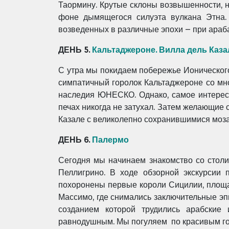
Таормину. Крутые склоны возвышенности, на
фоне дымящегося силуэта вулкана Этна. 
возведенных в различные эпохи – при араб
ДЕНЬ 5.
Кальтаджероне. Вилла дель Каза
С утра мы покидаем побережье Ионического
симпатичный горолок Кальтаджероне со мно
наследия ЮНЕСКО. Однако, самое интересно
печах никогда не затухал. Затем желающие 
Казале с великолепно сохранившимися моза
ДЕНЬ 6.
Палермо
Сегодня мы начинаем знакомство со стол
Пеллигрино. В ходе обзорной экскурсии
похоронены первые короли Сицилии, площ
Массимо, где снимались заключительные э
созданием которой трудились арабские и
равнодушным.
Мы
погуляем по кра
сивым го