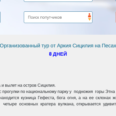
Организованный тур от Аркия Сицилия на Песа
8 ДНЕЙ
 и вылет на остров Сицилия.
 прогулки по национальному парку у подножия горы Этна
находится кузница Гефеста, бога огня, а на ее склонах
 четыре основных кратера вулкана, открывается удиви