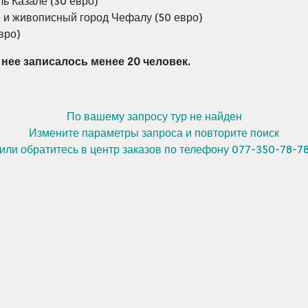
ь Казале (30 евро)
е и живописный город Чефалу (50 евро)
вро)
 нее записалось менее 20 человек.
По вашему запросу тур не найден
Измените параметры запроса и повторите поиск
или обратитесь в центр заказов по телефону 077-350-78-7
я Барселона, Коста Брава Песах