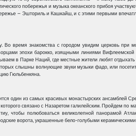
тического побережья и музыка океанского прибоя участвую
режье – Эшториль и Кашкайш, и с этими первыми впечатл
у. Во время знакомства с городом увидим церковь при
ворцами эпохи барокко, изящными линиями Вифлеемской 
ваем в Парке Наций, где местные жители любят отдыхать 
которых слышны волнующие звуки музыки фадо, или посетит
кцию Гюльбенкяна.
дится один из самых красивых монастырских ансамблей Ср
которого связано с Назаретом галилейским. Пройдем по 
иу, чтобы полюбоваться великолепной панорамой Атлан
родские ворота, украшенные бело-голубыми керамическими