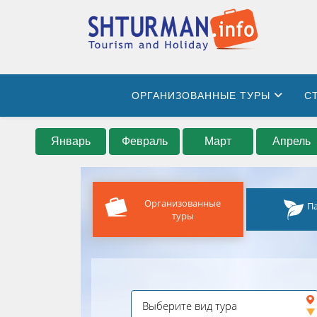
ОРГАНИЗОВАННЫЕ ТУРЫ
С
Январь
Февраль
Март
Апрель
Организованные
П
туры