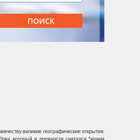
ПОИСК
вечеству великие географические открытия.
ока, который в древности считался "краем