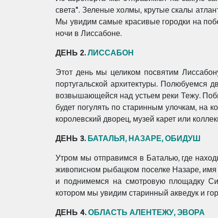
света". Зеленые холмы, крутые скалы атлан
Мы увидим самые красивые городки на побе
ночи в Лиссабоне.
ДЕНЬ 2.
ЛИССАБОН
Этот день мы целиком посвятим Лиссабон
португальской архитектуры. Полюбуемся д
возвышающейся над устьем реки Тежу. Побы
будет погулять по старинным улочкам, на 
королевский дворец, музей карет или колле
ДЕНЬ 3.
БАТАЛЬЯ, НАЗАРЕ, ОБИДУШ
Утром мы отправимся в Баталью, где нахо
живописном рыбацком поселке Назаре, имя 
и поднимемся на смотровую площадку Сит
котором мы увидим старинный акведук и го
ДЕНЬ 4.
ОБЛАСТЬ АЛЕНТЕЖУ, ЭВОРА