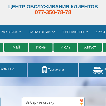
ЦЕНТР ОБСЛУЖИВАНИЯ КЛИЕНТОВ
077-350-78-78
ТРАХОВКА
САНАТОРИИ
ТУРПАКЕТЫ
КРУИ
Май
Июнь
Июль
Август
акеты СПА
Турпакеты