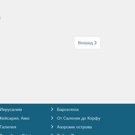
8
Следующий: Организованный
Вперед
Иерусалим
Барселона
Кейсария, Акко
От Салоник до Корфу
Галилея
Азорские острова