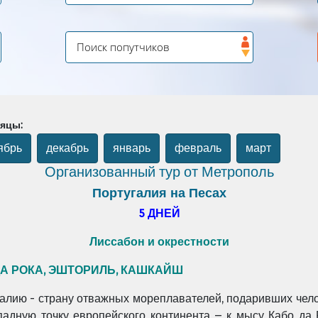
сяцы:
ябрь
декабрь
январь
февраль
март
Организованный тур от Метрополь
Португалия на Песах
5 ДНЕЙ
Лиссабон и окрестности
ДА РОКА, ЭШТОРИЛЬ, КАШКАЙШ
алию - страну отважных мореплавателей, подаривших чело
адную точку европейского континента – к мысу Кабо да Р