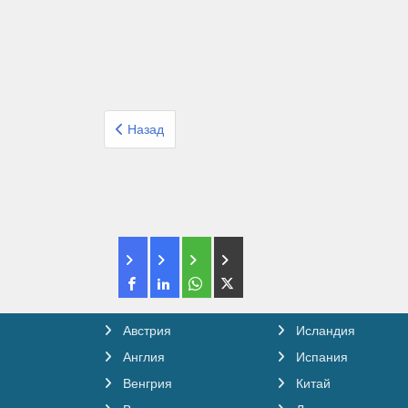
Предыдущий: Организованный тур из Израиля 
Назад
Австрия
Исландия
Англия
Испания
Венгрия
Китай