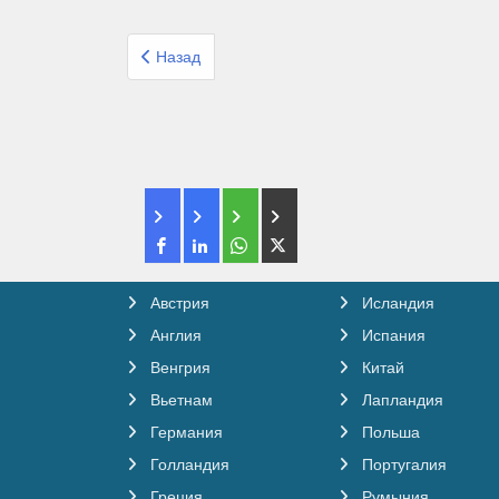
Предыдущий: Организованный тур Эшет турс Ис
Назад
Австрия
Исландия
Англия
Испания
Венгрия
Китай
Вьетнам
Лапландия
Германия
Польша
Голландия
Португалия
Греция
Румыния