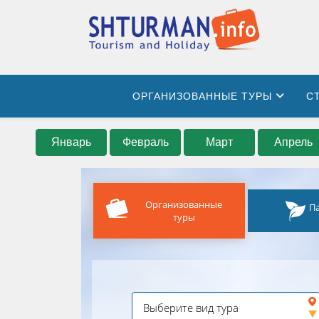
ОРГАНИЗОВАННЫЕ ТУРЫ
С
Январь
Февраль
Март
Апрель
Организованные
П
туры