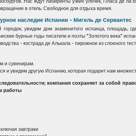
бсбургов. Нас ждут лабиринты узких улочек, Пласа де ла В
звращение в отель. Свободное для отдыха время.
турное наследие Испании - Мигель де Сервантес
городок, увидим дом знаменитого испанца, площадь, гд
нческие бурные годы писатели и поэты "Золотого века" исп
водства - кострада де Алькала - пирожное из слоеного тес
м и сувенирам.
ся и увидим
другую Испанию, которая подарит нам множес
следовательности; компания сохраняет за собой прав
м работы
 включая завтраки