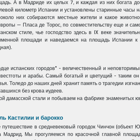
щадь. А в Мадриде
их целых 7, и каждая из них богата
до
нулевой километр Испании и
установлены старинные часы н
я
около них собираются местные жители и какое животн
вропы — Пласа де Торос, по
совместительству еще и сам
танском
стиле, чье господство здесь в IX веке значител
именной площади и наведаемся на площадь Испании к
ная).
рдце испанских
городов" - величественный и неповторимы
 вестготы и арабы. Самый богатый и
цветущий - таким он
вья.
Толедо до наших дней хранит память о трагедии изгна
тавшихся без крова иудеев.
той дамасской
стали и побываем на фабрике знаменитых 
ль Кастилии и барокко
е путешествие в
средневековый городок Чинчон (объект 
а Мадрид. Мы прогуляемся по красочной главной
площад