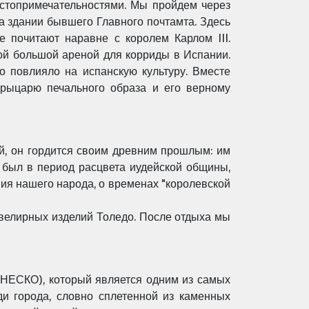
стопримечательностями. Мы пройдем через
а здании бывшего Главного
почтамта. Здесь
ое
почитают наравне с королем Карлом III.
ой большой ареной для корриды в
Испании.
ьно повлияло на
испанскую культуру. Вместе
рыцарю печального образа и его верному
й, он гордится
своим древним прошлым: им
 был в период расцвета иудейской
общины,
ния
нашего народа, о временах "королевской
ювелирных
изделий Толедо. После отдыха мы
ЮНЕСКО), который
является одним из самых
и города, словно сплетенной из каменных