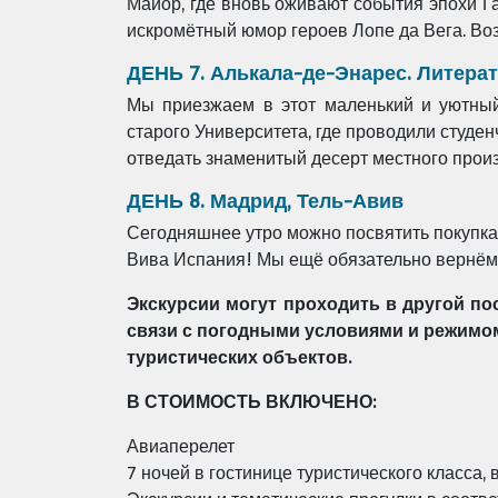
Майор, где вновь оживают события эпохи Га
искромётный юмор героев Лопе да Вега. Во
ДЕНЬ 7. Алькала-де-Энарес. Литера
Мы приезжаем в этот маленький и уютный 
старого Университета, где проводили студе
отведать знаменитый десерт местного произ
ДЕНЬ 8. Мадрид, Тель-Авив
Сегодняшнее утро можно посвятить покупка
Вива Испания! Мы ещё обязательно вернём
Экскурсии могут проходить в другой по
связи с погодными условиями и режимо
туристических объектов.
В СТОИМОСТЬ ВКЛЮЧЕНО:
Авиаперелет
7 ночей в гостинице туристического класса,