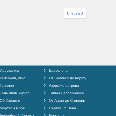
Следующий: Организованный
Вперед
Иерусалим
Барселона
Кейсария, Акко
От Салоник до Корфу
Галилея
Азорские острова
Тель Авив, Яффо
Тайны Пелопоннеса
Об Израиле
От Афин до Салоник
Мёртвом море
Будапешт, Вена
Библейский Израиль
Бургундия