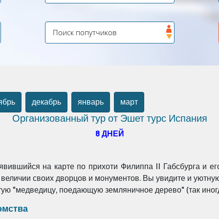
ябрь
декабрь
январь
март
Организованный тур от Эшет турс Испания
8 ДНЕЙ
явившийся на карте по прихоти Филиппа II Габсбурга и
ег
 величии своих дворцов и монументов.
Вы увидите и уютну
ую "
медведицу, поедающую земляничное дерево" (так ино
омства