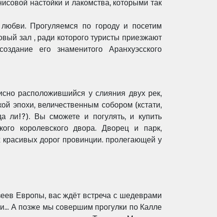
нисовой настойки и
лакомства, которыми так
и любви. Прогуляемся по
городу и посетим
вый зал , ради которого туристы приезжают
создание его знаменитого
Аранхуэсского
писно
расположившийся у слияния двух рек,
кой эпохи, величественным
собором (кстати,
а ли!?). Вы сможете и погулять, и купить
кого королевского двора. Дворец и
парк,
х
красивых дорог провинции. пролегающей у
зеев Европы, вас ждёт встреча с шедеврами
... А позже мы совершим прогулки по Калле