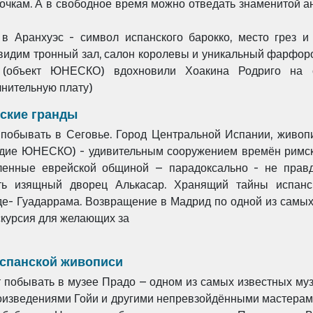
очкам. А в свободное время
можно отведать знаменитой а
 в Аранхуэс - символ
испанского барокко, место грез 
видим тронный зал, салон королевы и уникальный
фарфоро
ы (объект ЮНЕСКО)
вдохновили Хоакина Родриго на 
лнительную плату)
нские гранды
 побывать в
Сеговье. Город Центральной Испании, живо
едие ЮНЕСКО) - удивительным
сооружением времён римс
ленные еврейской общиной – парадоксально - не
правд
ить изящный дворец Алькасар.
Хранящий тайны испанс
де-
Гуадаррама. Возвращение в Мадрид по одной из самы
скурсия для желающих за
испанской живописи
 побывать в музее Прадо – одном из самых известных му
роизведениями Гойи и другими непревзойдёнными мастерами