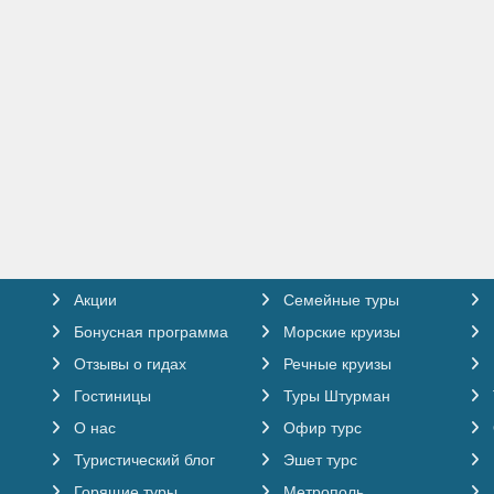
пания Барселона, Коста Брава Песах
Акции
Семейные туры
Бонусная программа
Морские круизы
Отзывы о гидах
Речные круизы
Гостиницы
Туры Штурман
О нас
Офир турс
Туристический блог
Эшет турс
Горящие туры
Метрополь