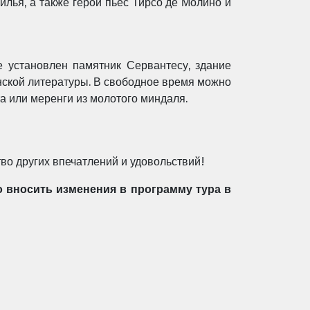
илья, а также герои пьес Тирсо де Молино и
е установлен памятник Сервантесу, здание
анской литературы. В свободное время можно
та или меренги из молотого миндаля.
тво других
впечатлений и удовольствий!
о вносить изменения в программу тура в