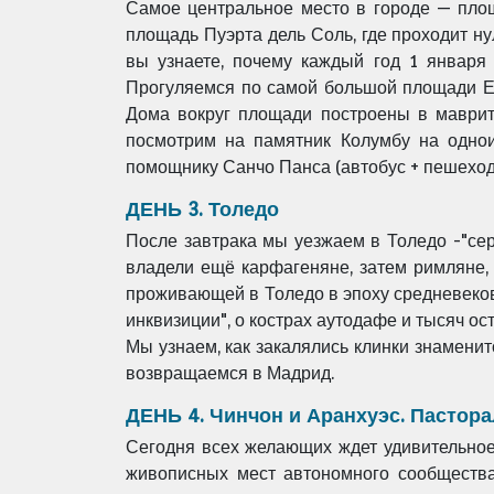
Самое центральное место в городе — пло
площадь
Пуэрта дель Соль, где проходит 
вы узнаете, почему каждый год 1 январ
Прогуляемся по самой
большой площади Е
Дома вокруг площади построены в маври
посмотрим на памятник Колумбу
на одно
помощнику Санчо
Панса (автобус + пешеход
ДЕНЬ 3. Толедо
После завтрака мы уезжаем в Толедо -"се
владели ещё карфагеняне,
затем римляне,
проживающей в Толедо в эпоху средневеко
инквизиции", о
кострах аутодафе и тысяч ос
Мы узнаем, как закалялись клинки знамени
возвращаемся в
Мадрид.
ДЕНЬ 4. Чинчон и Аранхуэс. Пастора
Сегодня всех желающих ждет удивительно
живописных мест автономного
сообществ