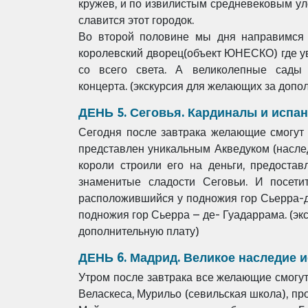
кружев, и
по извилистым средневековым ул
славится этот городок.
Во второй половине мы дня направимся
королевский дворец(объект ЮНЕСКО) где
у
со
всего света. А великолепные сад
концерта.
(экскурсия для желающих за допо
ДЕНЬ 5. Сеговья. Кардиналы и испа
Сегодня после завтрака желающие смогут
представлен
уникальным Акведуком (насл
короли строили его на деньги,
предостав
знаменитые
сладости Сеговьи. И посет
расположившийся у подножия гор Сьерра-
подножия гор
Сьерра – де- Гуадаррама. (эк
дополнительную плату)
ДЕНЬ 6. Мадрид. Великое наследие 
Утром после завтрака все желающие смогут
Веласкеса, Мурильо (севильская школа), п