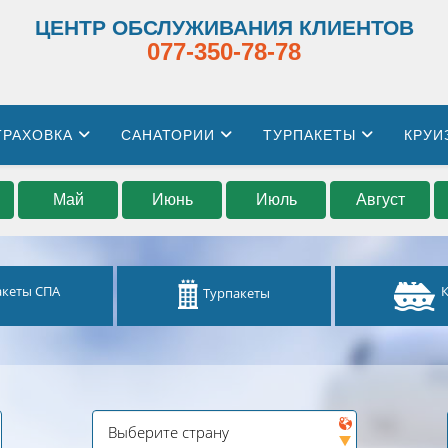
ЦЕНТР ОБСЛУЖИВАНИЯ КЛИЕНТОВ
077-350-78-78
ТРАХОВКА
САНАТОРИИ
ТУРПАКЕТЫ
КРУИ
Май
Июнь
Июль
Август
акеты СПА
Турпакеты