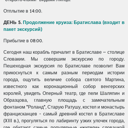
Отплытие в 14:00.
ДЕНЬ 5.
Продолжение круиза
:
Братислава
(
входит в
пакет экскурсий
)
Прибытие в 08:00.
Сегодня наш корабль причалит в Братиславе – столице
Словакии. Мы совершим экскурсию по городу.
Пешеходная экскурсия по Братиславе позволит Вам
прикоснуться к самым разным периодам истории
города, ощутить величие собора святого Мартина,
известного как коронационный собор венгерских
королей, увидеть Оперный театр, где пели Шаляпин и
Образцова, главную площадь с замечательным
фонтаном "Роланд", Старую Ратушу, костел и монастырь
францисканцев - самый древний костел в Братиславе
(XIII в.), прогуляться по лабиринту узких улочек города,
где обитают самые популярные «жители» словацкой