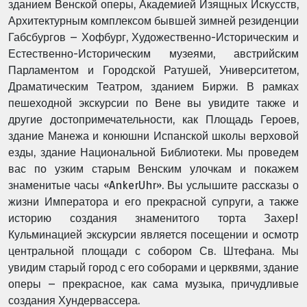
зданием Венской оперы, Академией Изящных Искусств,
Архитектурным комплексом бывшей зимней резиденции
Габсбургов – Хофбург, Художественно-Историческим и
Естественно-Историческим музеями, австрийским
Парламентом и Городской Ратушей, Университетом,
Драматическим Театром, зданием Биржи. В рамках
пешеходной экскурсии по Вене вы увидите также и
другие достопримечательности, как Площадь Героев,
здание Манежа и конюшни Испанской школы верховой
езды, здание Национальной Библиотеки. Мы проведем
вас по узким старым Венским улочкам и покажем
знаменитые часы «AnkerUhr». Вы услышите рассказы о
жизни Императора и его прекрасной супруги, а также
историю создания знаменитого торта Захер!
Кульминацией экскурсии является посещении и осмотр
центральной площади с собором Св. Штефана. Мы
увидим старый город с его соборами и церквями, здание
оперы – прекрасное, как сама музыка, причудливые
создания Хундервассера.