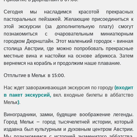
Сегодня мы насладимся красотой прекрасных
пасторальных пейзажей. Желающие присоединиться к
этой экскурсии (за дополнительную плату)
смогут
познакомиться с очаровательным миниатюрным
городком Дюрнштайн. Этот маленький городок - винная
столица Австрии, где можно попробовать прекрасные
местные вина и настойки на основе абрикоса
. Затем
вернемся на корабль и продолжим наше плавание.
Отплытие в
Мельк
в 15:00.
Нас ждет завораживающая экскурсия по городу
(
входит
в пакет экскурсий,
вкл. входные билеты в аббатство
Мельк
)
.
Виноградники, замки, будящие воображение легенды.
Город Мельк – город тысячелетней истории, который
издавна был культурным и духовным центром Австрии.
Мы познакомимся с историей знаменитого аббатства,