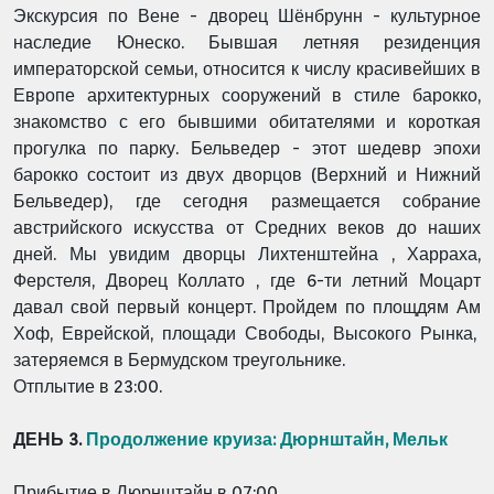
Экскурсия по Вене - дворец Шёнбрунн - культурное
наследие Юнеско. Бывшая летняя резиденция
императорской семьи, относится к числу красивейших в
Европе архитектурных сооружений в стиле барокко,
знакомство с его бывшими обитателями и короткая
прогулка по парку.
Бельведер - этот шедевр эпохи
барокко состоит из двух дворцов (Верхний и Нижний
Бельведер), где сегодня размещается собрание
австрийского искусства от Средних веков до наших
дней. Мы увидим дворцы Лихтенштейна , Харраха,
Ферстеля, Дворец Коллато , где 6-ти летний Моцарт
давал свой первый концерт. Пройдем по площдям Ам
Хоф, Еврейской, площади Свободы, Высокого Рынка,
затеряемся в Бермудском треугольнике.
Отплытие в 23:00.
ДЕНЬ 3.
Продолжение круиза:
Дюрнштайн, Мельк
Прибытие в
Дюрнштайн
в 07:00.