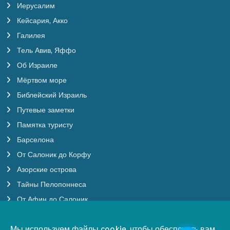
Иерусалим
Кейсария, Акко
Галилея
Тель Авив, Яффо
Об Израиле
Мёртвом море
Библейский Израиль
Путевые заметки
Памятка туристу
Барселона
От Салоник до Корфу
Азорские острова
Тайны Пелопоннеса
От Афин до Салоник
Будапешт, Вена
Мы используем файлы cookie, чтобы обеспечить
Мы используем файлы cookie, чтобы обеспечить вам
вам максимально удобное пользование нашим
Бургундия