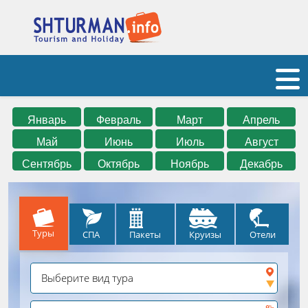
Январь
Февраль
Март
Апрель
Май
Июнь
Июль
Август
Сентябрь
Октябрь
Ноябрь
Декабрь
Туры
СПА
Круизы
Отели
Пакеты