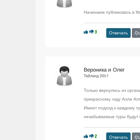
Начинаем публиковать в Y
3
Отвечать
Qu
Вероника и Олег
Тайланд 2017
Только вернулись из орган
прекрасному гиду Алле Ал
Имеет подход к каждому ту
незабываемые туры будут 
2
Отвечать
Qu