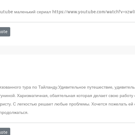
outube маленький сериал https://www.youtube.com/watch?v=xzwl
ote
изованного тура по Тайланду.Удивительное путешествие, удивитель
туниной. Харизматичная, обаятельная которая делает свою работ
ристу. С легкостью решает любые проблемы. Хочется пожелать ей 
продолжаться.
ote