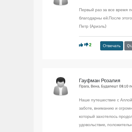
Первый раз за все время п
благодарны ей.После этого
Петр (Ариэль)
2
Отвечать
Qu
Гауфман Розалия
Прага, Вена, Будапешт 08.10 по
Наше путешествие с Аллой
заботе, вниманию и огромн
который захотелось продол
удовольствие, положитель