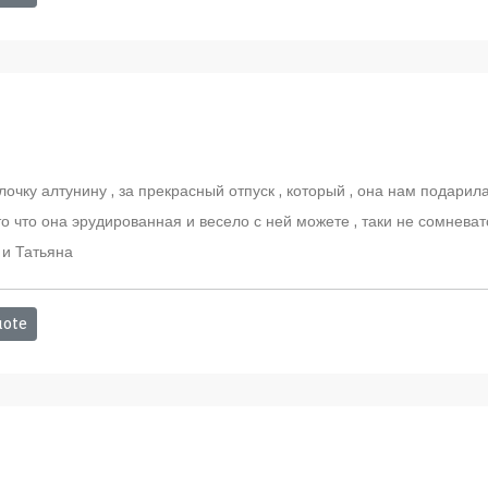
очку алтунину , за прекрасный отпуск , который , она нам подарила .
то что она эрудированная и весело с ней можете , таки не сомнева
 и Татьяна
ote