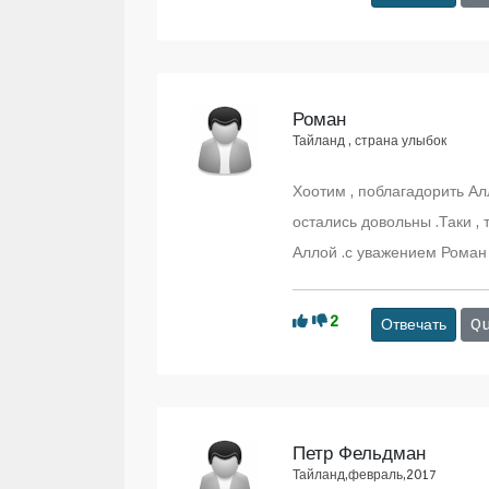
Роман
Тайланд , страна улыбок
Хоотим , поблагадорить Алл
остались довольны .Таки , 
Аллой .с уважением Роман
2
Отвечать
Qu
Петр Фельдман
Тайланд,февраль,2017