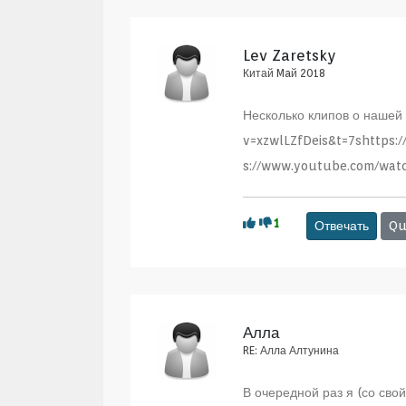
Lev Zaretsky
Китай Maй 2018
Несколько клипов о нашей
v=xzwlLZfDeis&t=7shttps
s://www.youtube.com/wat
1
Отвечать
Qu
Алла
RE: Алла Алтунина
В очередной раз я (со св