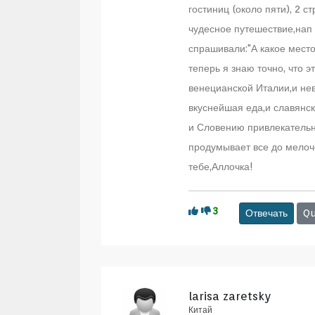
гостиниц (около пяти), 2 с
чудесное путешествие,нап
спрашивали:"А какое место 
теперь я знаю точно, что 
венецианской Италии,и нев
вкуснейшая еда,и славянск
и Словению привлекательны
продумывает все до мелоч
тебе,Аллочка!
3
Отвечать
Qu
larisa zaretsky
Китай