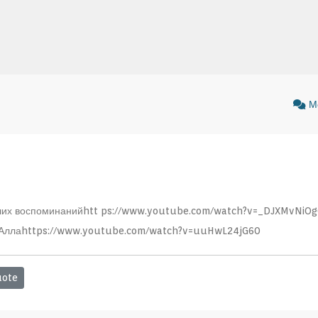
М
ших воспоминанийhtt ps://www.youtube.com/watch?v=_DJXMvNiOg
, Аллаhttps://www.youtube.com/watch?v=uuHwL24jG60
ote