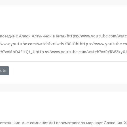
 поездке с Аллой Алтуниной в Китайhttps://www.youtube.com/watc
://www.youtube.com/watch?v=JwdvK8GlObIhttp s://www.youtube
ch?v=MbD4FttQt_Uhttp s://www.youtube.com/watch?v=RYRW2kyX
ote
ойственными мне сомнениями) просматривала маршрут Словения-Хо