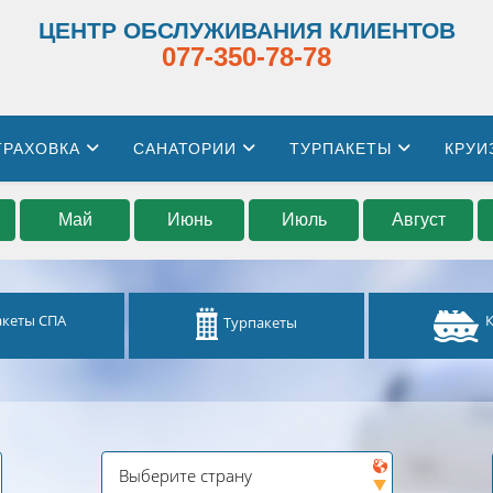
ЦЕНТР ОБСЛУЖИВАНИЯ КЛИЕНТОВ
077-350-78-78
ТРАХОВКА
САНАТОРИИ
ТУРПАКЕТЫ
КРУИ
Май
Июнь
Июль
Август
акеты СПА
Турпакеты