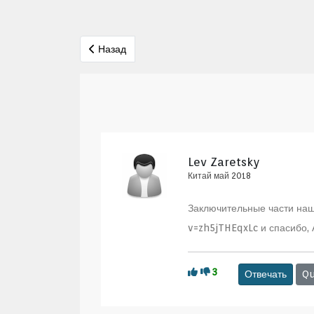
Предыдущий: Александр Бильмес
Назад
Lev Zaretsky
Китай май 2018
Заключительные части на
v=zh5jTHEqxLc и спасибо
3
Отвечать
Qu