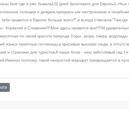
траны (кое-где я уже бывала),12 дней (многовато для Европы)...Но,я
 олненное солнцем и дождем,прекрасн ым настроением и незабыва
тебе нравится в Европе больше всего?",я всегда отвечала:"Там,где
это- Хорватия и Словения!!!Мне здесь нравится все!!!!И удивитель
ероятная по своей красоте природа (горы , море, озера, водопады -
ий язык,и приятные гостиницы,и красивые высокие люди, и отсутст
м и странами для туристов.А наша Алла - наш заботливый гид ( я 
ей.Именно поэтому, такой непростой маршрут превращается в путе
ote