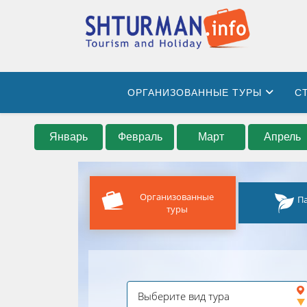
ОРГАНИЗОВАННЫЕ ТУРЫ
С
Январь
Февраль
Март
Апрель
Организованные
П
туры