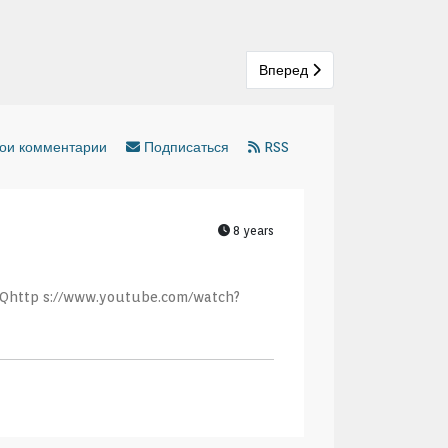
Следующий: Алла Малкова
Вперед
ои комментарии
Подписаться
RSS
8 years
Qhttp s://www.youtube.com/watch?