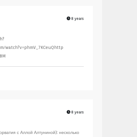
8 years
h?
.com/watch?v=phmV_7KCeuQhttp
J8M
8 years
рватия с Аллой Алтуниной): несколько