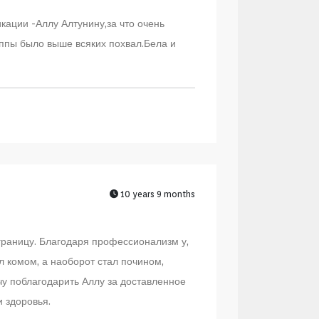
кации -Аллу Алтунину,за что очень
уппы было выше всяких похвал.Бела и
10 years 9 months
границу. Благодаря профессионализм у,
л комом, а наоборот стал почином,
чу поблагодарить Аллу за доставленное
 здоровья.