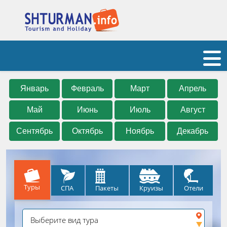
Январь
Февраль
Март
Апрель
Май
Июнь
Июль
Август
Сентябрь
Октябрь
Ноябрь
Декабрь
Туры
СПА
Круизы
Отели
Пакеты