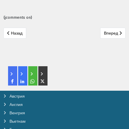
{jcomments on}
Предыдущий: Валентина Чейми
Следующий: 
Назад
Вперед
Австрия
Англия
Венгрия
Вьетнам