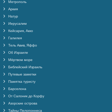
Метрополь
Аркия
Натур
Иерусалим
Кейсария, Акко
Галилея
Тель Авив, Яффо
Об Израиле
Мёртвом море
Библейский Израиль
Путевые заметки
Памятка туристу
Барселона
От Салоник до Корфу
Азорские острова
Тайны Пелопоннеса