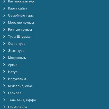
Как заказать тур
Карта сайта
Семейные туры
Морские круизы
Речные круизы
Туры Штурман
Офир турс
Эшет турс
Метрополь
Аркия
Натур
Иерусалим
Кейсария, Акко
Галилея
Тель Авив, Яффо
Об Израиле