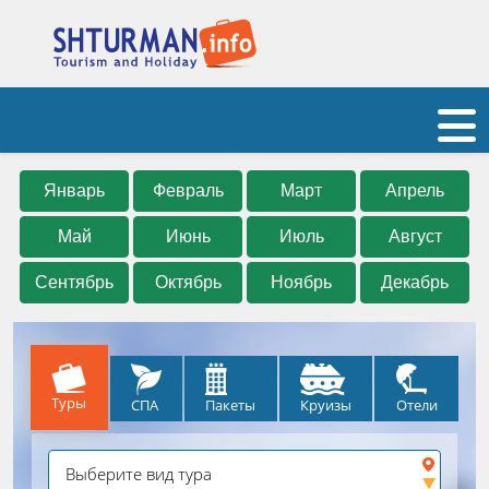
Январь
Февраль
Март
Апрель
Май
Июнь
Июль
Август
Сентябрь
Октябрь
Ноябрь
Декабрь
Туры
СПА
Круизы
Отели
Пакеты