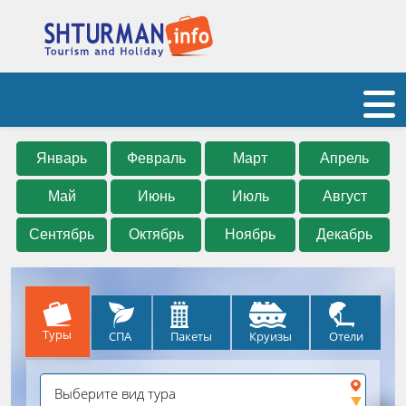
Январь
Февраль
Март
Апрель
Май
Июнь
Июль
Август
Сентябрь
Октябрь
Ноябрь
Декабрь
Туры
СПА
Круизы
Отели
Пакеты