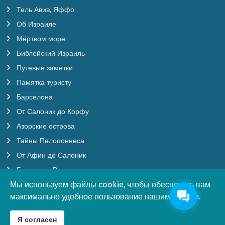
Тель Авив, Яффо
Об Израиле
Мёртвом море
Библейский Израиль
Путевые заметки
Памятка туристу
Барселона
От Салоник до Корфу
Азорские острова
Тайны Пелопоннеса
От Афин до Салоник
Будапешт, Вена
Мы используем файлы cookie, чтобы обеспечить вам
Мы используем файлы cookie, чтобы обеспечить вам
Бургундия
♿
максимально удобное пользование нашим сайтом.
максимально удобное пользование нашим сайтом.
Бенилюкс
Южная Корея
Я согласен
Я согласен