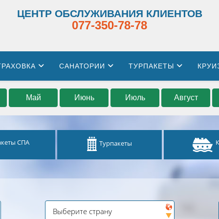
ЦЕНТР ОБСЛУЖИВАНИЯ КЛИЕНТОВ
077-350-78-78
ТРАХОВКА
САНАТОРИИ
ТУРПАКЕТЫ
КРУИ
Май
Июнь
Июль
Август
акеты СПА
Турпакеты