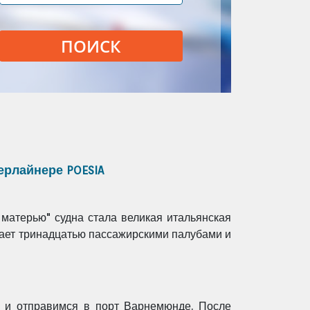
ПОИСК
перлайнере
POESIA
 матерью" судна стала великая итальянская
гает тринадцатью пассажирскими палубами и
 и отправимся в порт Варнемюнде. После