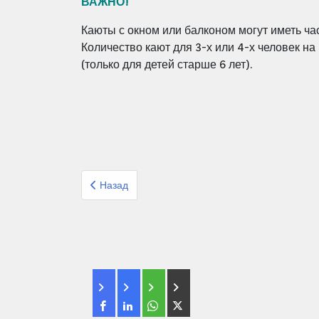
ВАЖНО!
Каюты с окном или балконом могут иметь ча
Количество кают для 3-х или 4-х человек н
(только для детей старше 6 лет).
Предыдущий: Круиз Скандинавские Фьорды Дани
Назад