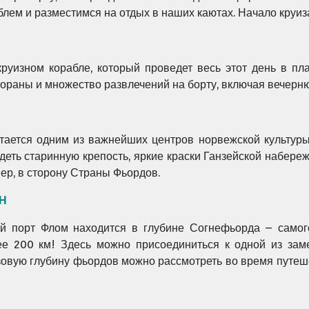
лем и разместимся на отдых в наших каютах. Начало круиза.
руизном корабле, который проведет весь этот день в пл
тораны и множество развлечений на борту, включая вечерн
итается одним из важнейших центров норвежской культуры
идеть старинную крепость, яркие краски Ганзейской набе
ер, в сторону Страны Фьордов.
Н
й порт Флом находится в глубине Согнефьорда – самог
лее 200 км! Здесь можно присоединиться к одной из зам
зовую глубину фьордов можно рассмотреть во время путеш