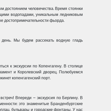
м достоянием человечества. Время стоянки
ущими водопадами, уникальным ледниковым
ые достопримечательности фьорда.
 день. Мы будем рассекать водную гладь
ься к экскурсии по Копенгагену. В столице
ламент и Королевский дворец. Полюбуемся
кинет копенгагенский порт.
стреч! Впереди – экскурсия по Берлину. В
менности: это знаменитые Бранденбургские
плац, бульвары и городские фонтаны. У нас