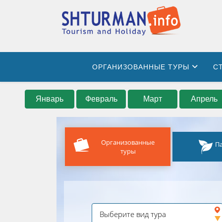
ОРГАНИЗОВАННЫЕ ТУРЫ
С
Январь
Февраль
Март
Апрель
Организованные
П
туры