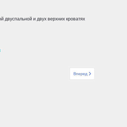
ой двуспальной и двух верхних кроватях
8
Следующий: Круиз Средизем
Вперед