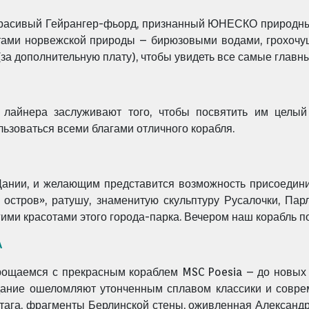
красивый Гейрангер-фьорд, признанный ЮНЕСКО природны
сотами норвежской природы – бирюзовыми водами, грохоч
за дополнительную плату), чтобы увидеть все самые главн
 лайнера заслуживают того, чтобы посвятить им целый
ьзоваться всеми благами отличного корабля.
ании, и желающим представится возможность присоединит
остров», ратушу, знаменитую скульптуру Русалочки, Пар
ми красотами этого города-парка. Вечером наш корабль по
А
щаемся с прекрасным кораблем MSC Poesia – до новых в
дание ошеломляют утонченным сплавом классики и совре
тага, фрагменты Берлинской стены, оживленная Александр