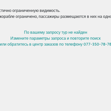
стично ограниченную видимость.
а корабле ограничено, пассажиры размещаются в них на одн
По вашему запросу тур не найден
Измените параметры запроса и повторите поиск
или обратитесь в центр заказов по телефону 077-350-78-7
я и Германия, лайнер Meraviglia