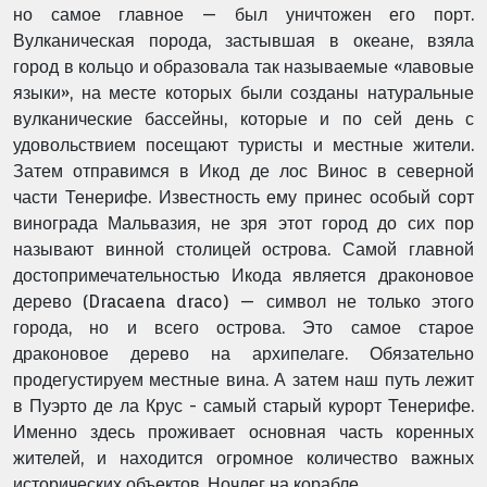
но самое главное — был уничтожен его порт.
Вулканическая порода, застывшая в океане, взяла
город в кольцо и образовала так называемые «лавовые
языки», на месте которых были созданы натуральные
вулканические бассейны, которые и по сей день с
удовольствием посещают туристы и местные жители.
Затем отправимся в Икод де лос Винос в северной
части Тенерифе. Известность ему принес особый сорт
винограда Мальвазия, не зря этот город до сих пор
называют винной столицей острова. Самой главной
достопримечательностью Икода является драконовое
дерево (Dracaena draco) — символ не только этого
города, но и всего острова. Это самое старое
драконовое дерево на архипелаге. Обязательно
продегустируем местные вина. А затем наш путь лежит
в Пуэрто де ла Крус - самый старый курорт Тенерифе.
Именно здесь проживает основная часть коренных
жителей, и находится огромное количество важных
исторических объектов. Ночлег на корабле.