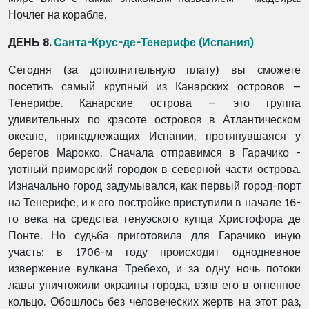
Ночлег на корабле.
ДЕНЬ 8.
Санта-Крус-де-Тенерифе (Испания)
Сегодня (за дополнительную плату) вы сможете
посетить самый крупный из Канарских островов –
Тенерифе. Канарские острова – это группа
удивительных по красоте островов в Атлантическом
океане, принадлежащих Испании, протянувшаяся у
берегов Марокко. Сначала отправимся в Гарачико -
уютный приморский городок в северной части острова.
Изначально город задумывался, как первый город-порт
на Тенерифе, и к его постройке приступили в начале 16-
го века на средства генуэского купца Христофора де
Понте. Но судьба приготовила для Гарачико иную
участь: в 1706-м году происходит однодневное
извержение вулкана Требехо, и за одну ночь потоки
лавы уничтожили окраины города, взяв его в огненное
кольцо. Обошлось без человеческих жертв на этот раз,