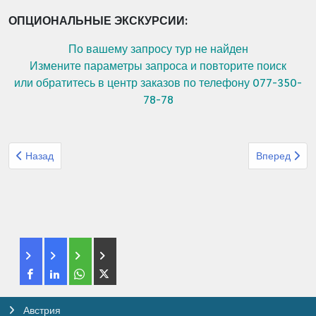
ОПЦИОНАЛЬНЫЕ ЭКСКУРСИИ:
По вашему запросу тур не найден
Измените параметры запроса и повторите поиск
или обратитесь в центр заказов по телефону 077-350-
78-78
Предыдущий: Круиз из Средизеноморья в Атлантику, Канары, М
Следующий: 
Назад
Вперед
Австрия