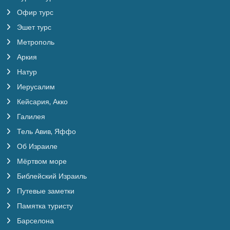
Офир турс
Эшет турс
Метрополь
Аркия
Натур
Иерусалим
Кейсария, Акко
Галилея
Тель Авив, Яффо
Об Израиле
Мёртвом море
Библейский Израиль
Путевые заметки
Памятка туристу
Барселона