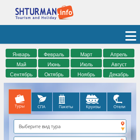
Январь
Февраль
Март
Апрель
Май
Июнь
Июль
Август
Сентябрь
Октябрь
Ноябрь
Декабрь
Туры
СПА
Круизы
Отели
Пакеты