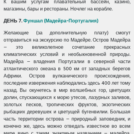
К вашим услугам плавательный бассейн, казино,
магазины, бары и рестораны. Ночлег на корабле.
ДЕНЬ 7.
Фуншал (Мадейра-Португалия)
Желающие (за дополнительную плату) смогут
отправиться на экскурсию по Мадейре. Остров Мадейра
– это великолепное сочетание прекрасных
климатических условий и необыкновенной природы.
Мадейра – владения Португалии в северной части
атлантического океана в 500 км от западных берегов
Африки. Остров вулканического происхождения,
последние извержения наблюдались здесь 400 лет тому
назад. Вы окунетесь в мир волшебных гор, цветущих
долин, спускающихся к морю утесов, лазурных заливов,
золотых песков, тропических фруктов, экзотических
рыбацких деревушек и цветущей бугенвилии. Большая
часть территории острова – природный заповедник, и
конечно же, здесь можно отведать известное во всем
мире вино с таким знакомым названием – мадейра.