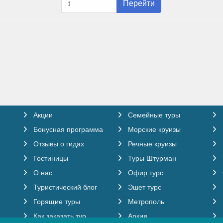
Перейти
Акции
Семейные туры
Бонусная программа
Морские круизы
Отзывы о гидах
Речные круизы
Гостиницы
Туры Штурман
О нас
Офир турс
Туристический блог
Эшет турс
Горящие туры
Метрополь
Как заказать тур
Аркия