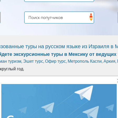
зованные туры на русском языке из Израиля в 
йдете экскурсионные туры в Мексику от ведущих
ман туризм
,
Эшет турс
,
Офир турс
,
Метрополь Каспи
,
Аркия
,
круглый год.
ках затерянного рая". Он включает 11 дней насыщенной 
по каналам Шочимилько, все экскурсии, входные билеты в
ствие очень комфортным.
 на круизном лайнере MSC MERAVIGLIA, одном из крупнейш
 похвастаться удивительными новшествами: огромны
ния легендарной труппы Cirque du Soleil, а также десят