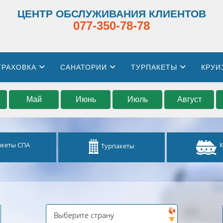
ЦЕНТР ОБСЛУЖИВАНИЯ КЛИЕНТОВ
077-350-78-78
ТРАХОВКА
САНАТОРИИ
ТУРПАКЕТЫ
КРУИ
Май
Июнь
Июль
Август
акеты СПА
Турпакеты