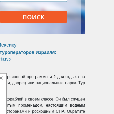
ПОИСК
Мексику
 туроператоров Израиля:
Натур
×
экскурсионной программы и 2 дня отдыха на
 музеи, дворец или национальные парки. Тур
их кораблей в своем классе. Он был спущен
м крытым променадом, настоящим водным
ью ресторанами и роскошным СПА. Обратите