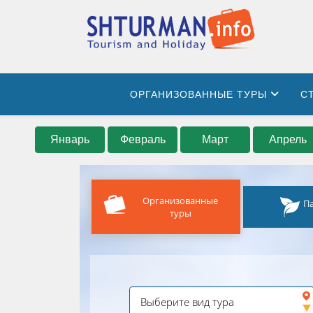
ОРГАНИЗОВАННЫЕ ТУРЫ
С
Январь
Февраль
Март
Апрель
Организованные
П
туры