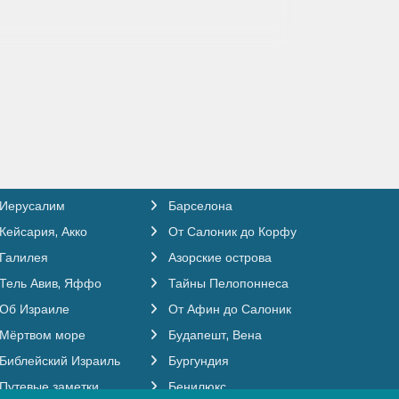
Иерусалим
Барселона
Кейсария, Акко
От Салоник до Корфу
Галилея
Азорские острова
Тель Авив, Яффо
Тайны Пелопоннеса
Об Израиле
От Афин до Салоник
Мёртвом море
Будапешт, Вена
Библейский Израиль
Бургундия
Путевые заметки
Бенилюкс